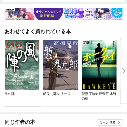
あわせてよく買われている本
風の陣
舫鬼九郎シリーズ
警察庁特命捜査官 水野
脳科
乃亜
希
同じ作者の本
もっと見る