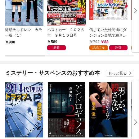
徒然チルドレン カラ
ベストカー ２０２６
信じていた仲間達にダ
魔女
ー版（１）
年 ９月１０日号
ンジョン奥地で殺され
かけたがギフト『無限
589
792
88
7
990
ガチャ』でレベル９９
新着
試読フル
割引
試
９９の仲間達を手に入
れて元パーティーメン
バーと世界に復讐＆
『ざまぁ！』します！
ミステリー・サスペンスのおすすめ本
もっと見る
（１）