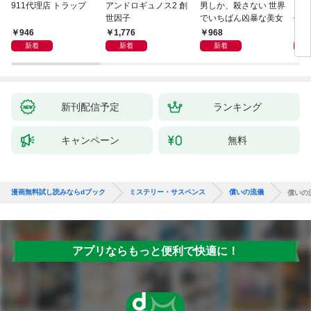
911代理店 トラップ
アンドロギュノス2 創
男しか、殺さない 世界
スー
世因子
でいちばん凶暴な美女
件〈
946
1,776
968
9
新着
新着
新着
新刊配信予定
ランキング
キャンペーン
無料
漫画無料試し読みならdブック
ミステリー・サスペンス
償いの流儀
償いの
アプリならもっと便利で快適に！