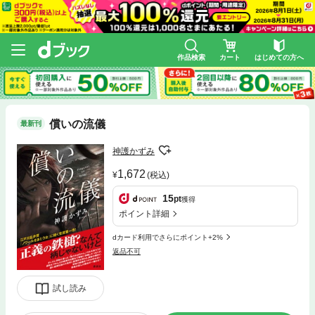
作品検索
カート
はじめての方へ
償いの流儀
最新刊
神護かずみ
1,672
(税込)
15
pt
獲得
ポイント詳細
dカード利用でさらにポイント+2%
返品不可
試し読み