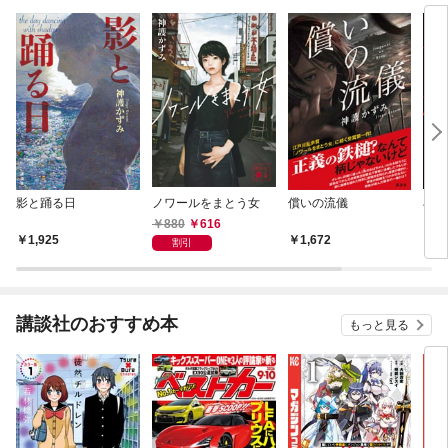
影と踊る日
ノワールをまとう女
償いの流儀
石燕
880
616
1,925
1,672
6
割引
講談社のおすすめ本
もっと見る