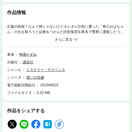
作品情報
正義の鉄槌？なんて柄じゃないけどオレオレ詐欺に遭った「角のおばちゃ
ん」の仇を取ろうと証拠をつかんだ詐欺集団を匿名で警察に通報したつも
りが、逆に逮捕を逃れた残党に居場所を知られ、復讐の標的に。背後の組
織をつかみ切れない奈美が選んだ窮余の策とは？企業のトラブル請負とい
う仕事をめぐって最愛の恋人・雪江と師を続けて亡くした西澤奈美は心の
整理がつかず空虚な日々を送っていた。そんな彼女が親しみを寄せるタバ
著者
神護かずみ
コ屋の上井久子がオレオレ詐欺に遭う。久子を慰める術を持たない奈美だ
出版社
講談社
ったが、自分が入居する雑居ビルのオーナーから隣のビルに入った怪しげ
な会社が詐欺集団ではないかという見立てを聞き、密かに証拠をつかみ匿
ジャンル
ミステリー・サスペンス
名で警察に通報する。しかしその後、逮捕を逃れた残党の影がちらつき、
シリーズ
償いの流儀
たびたび襲撃を受けるように。奈美は、彼女が育った児童養護施設の後輩
で雪江を慕っていたという松井の協力を得て久子を騙した犯人を突き止
電子版配信開始日
2020/08/25
め、ついには自ら拉致されて敵地に辿り着くという無謀な賭けに出
ファイルサイズ
0.20 MB
る……。満身創痍の西澤奈美、絶体絶命！
作品をシェアする