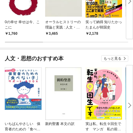
0の幸せ 幸せは今、こ
オーラルヒストリーの
笑って納得 知りたかっ
よう
こに
理論と実践 : 人文・社
たまんが韓国史
いを
会科学を学ぶすべての
1,760
3,465
2,178
2,
人のために
人文・思想のおすすめ本
もっと見る
いちばんやさしい 保
新約聖書 本文の訳
実は私、転生９回生で
自閉
育者のための「食べな
す マンガ 私の前世
が小