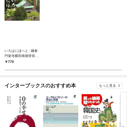
いろはにほへと : 鎌倉
円覚寺横田南嶺管長あ
る日の法話より [改訂]
770
インターブックスのおすすめ本
もっと見る