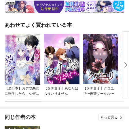
あわせてよく買われている本
【単行本】おデブ悪女
【タテヨミ】あなたは
【タテヨミ】クロユ
病弱
に転生したら、なぜか
もういりません
リ〜復讐サークル〜
が、
ラスボス王子様に執着
ぎて
されています
たち
ね！
同じ作者の本
もっと見る