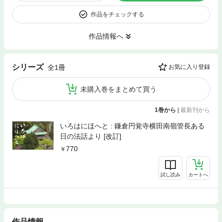
作品をチェックする
作品情報へ
シリーズ
全1冊
お気に入り登録
未購入巻をまとめて買う
1巻から
|
最新刊から
いろはにほへと : 鎌倉円覚寺横田南嶺管長ある
日の法話より [改訂]
770
試し読み
カートへ
作品情報