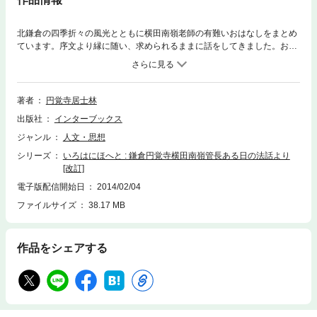
北鎌倉の四季折々の風光とともに横田南嶺老師の有難いおはなしをまとめ
ています。序文より縁に随い、求められるままに話をしてきました。およ
そその場その場で思いつくままに話したものがほとんどです。聴衆も一般
の方々や、専門の修行僧達であったりさまざまです。そんな「閑言語」
を、書きとめてくれたらしく、この度一本となりました。 長い法話や提唱
の中の一部分を取りあげて文章にしていますので、時には誤解をうむよう
著者
円覚寺居士林
なこともあるかもしれません。私の言葉よりも、きれいな写真を眺めて、
出版社
インターブックス
一時でもさわやかな気持ちになってもらえば、それで十分です。（横田 南
嶺）
ジャンル
人文・思想
シリーズ
いろはにほへと : 鎌倉円覚寺横田南嶺管長ある日の法話より
[改訂]
電子版配信開始日
2014/02/04
ファイルサイズ
38.17 MB
作品をシェアする