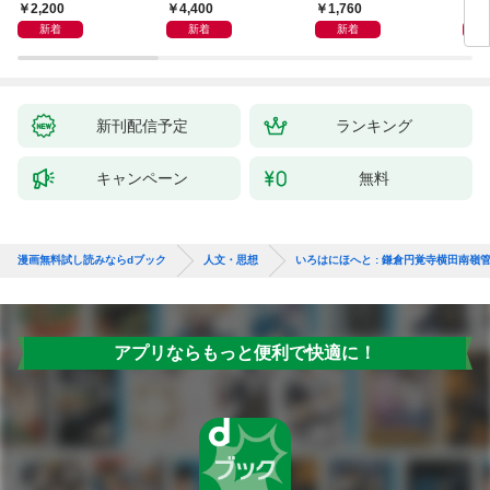
い子」サポートＢＯＯ
物語
あう
2,200
4,400
1,760
2,
Ｋ 偏食・少食のお悩
新着
新着
新着
み解決！
新刊配信予定
ランキング
キャンペーン
無料
漫画無料試し読みならdブック
人文・思想
いろはにほへと : 鎌倉円覚寺横田南嶺管
アプリならもっと便利で快適に！