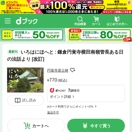
作品検索
カート
はじめての方へ
いろはにほへと : 鎌倉円覚寺横田南嶺管長ある日
最新刊
の法話より [改訂]
円覚寺居士林
770
(税込)
7
pt
獲得
ポイント詳細
試し読み
dカード利用でさらにポイント+2%
返品不可
カートへ
今すぐ買う