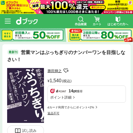
作品検索
カート
はじめての方へ
営業マンはぶっちぎりのナンバーワンを目指しな
最新刊
さい！
勝田輝之
1,540
(税込)
14
pt
獲得
ポイント詳細
dカード利用でさらにポイント+2%
返品不可
試し読み