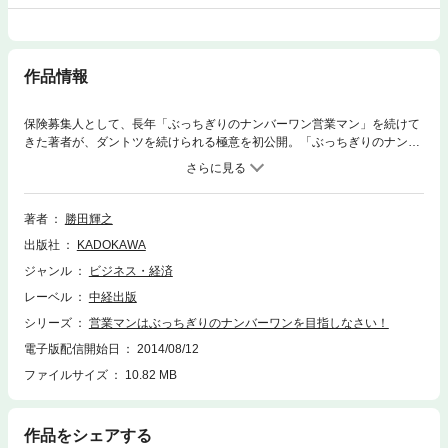
作品情報
保険募集人として、長年「ぶっちぎりのナンバーワン営業マン」を続けて
きた著者が、ダントツを続けられる極意を初公開。「ぶっちぎりのナンバ
ーワン」になるには、それを目指す意志をもったうえで、「スピード（顧
客の質問にすぐ回答する、他社より先に新商品を出すなど）」と「人間性
（人間関係をスムーズにしたり、顧客から好感をもたれるような能力）」
の２つを高めることと断言する。「スピード」と「人間性」の重要性を深
著者
勝田輝之
く理解して、それを高めるための工夫と行動を起こせば、必ず結果はつい
出版社
KADOKAWA
てくる！ また、プレイングマネジャーだけでなく、中小企業の社長や店
舗オーナー・店長などあらゆる人に参考になる、「ぶっちぎりのナンバー
ジャンル
ビジネス・経済
ワン」ならではの部下育成法も伝授。
レーベル
中経出版
シリーズ
営業マンはぶっちぎりのナンバーワンを目指しなさい！
電子版配信開始日
2014/08/12
ファイルサイズ
10.82 MB
作品をシェアする