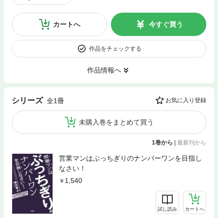
カートへ
今すぐ買う
作品をチェックする
作品情報へ
シリーズ
全1冊
お気に入り登録
未購入巻をまとめて買う
1巻から
|
最新刊から
営業マンはぶっちぎりのナンバーワンを目指し
なさい！
1,540
試し読み
カートへ