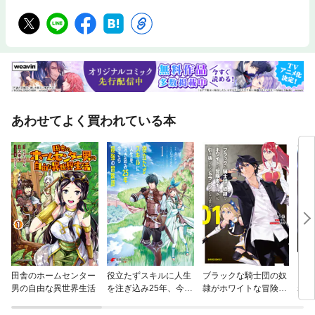
あわせてよく買われている本
田舎のホームセンター
役立たずスキルに人生
ブラックな騎士団の奴
もし
男の自由な異世界生活
を注ぎ込み25年、今さ
隷がホワイトな冒険者
れた
ら最強の冒険譚
ギルドに引き抜かれて
Sランクになりました