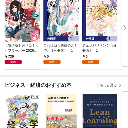
【電子版】月刊コミッ
これは我々夫婦のこと
チェンジリベンジ【分
チェ
クフラッパー 2026年9
で、【分冊版】 1
冊版】 1
月号
730
0
0
7
新着
無料
無料
試
ビジネス・経済のおすすめ本
もっと見る