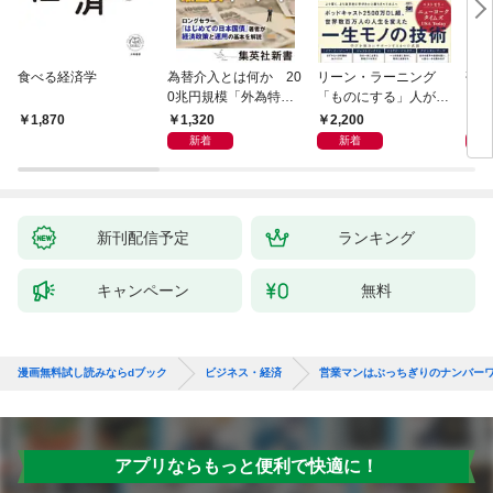
食べる経済学
為替介入とは何か 20
リーン・ラーニング
研究
0兆円規模「外為特
「ものにする」人が自
会」が生まれた謎
然とやっている 最小の
1,320
2,200
5,
1,870
インプットで最大の成
新着
新着
果を得る学習法
新刊配信予定
ランキング
キャンペーン
無料
漫画無料試し読みならdブック
ビジネス・経済
営業マンはぶっちぎりのナンバー
アプリならもっと便利で快適に！