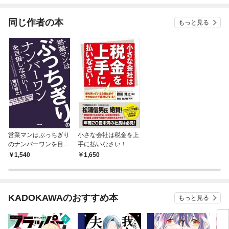
同じ作者の本
もっと見る
営業マンはぶっちぎり
小さな会社は税金を上
のナンバーワンを目指
手に払いなさい！
しなさい！
1,540
1,650
KADOKAWAのおすすめ本
もっと見る