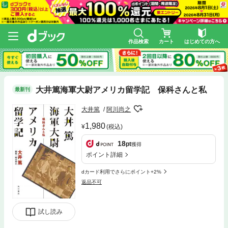
作品検索
カート
はじめての方へ
大井篤海軍大尉アメリカ留学記 保科さんと私
最新刊
大井篤
阿川尚之
1,980
(税込)
18
pt
獲得
ポイント詳細
dカード利用でさらにポイント+2%
返品不可
試し読み