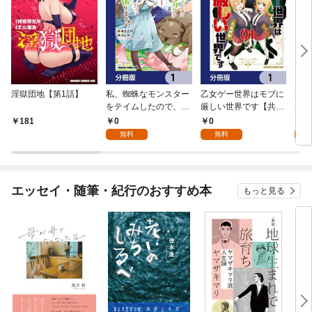
淫獄団地【第1話】
私、蜘蛛なモンスター
乙女ゲー世界はモブに
乙女
をテイムしたので、ス
厳しい世界です【共和
厳し
パイダーシルクで裁縫
国編】【分冊版】 1
国
0
0
8
181
を頑張ります！【分冊
無料
無料
試
版】 1
エッセイ・随筆・紀行のおすすめ本
もっと見る