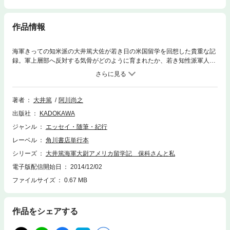
作品情報
海軍きっての知米派の大井篤大佐が若き日の米国留学を回想した貴重な記
録。軍上層部へ反対する気骨がどのように育まれたか、若き知性派軍人の
熱い思いが伝わる。阿川弘之氏の長男、阿川尚之氏の書き下ろし解説を収
録。※本書は、雑誌「水交」に連載された「保科さんと私」を改題し、書
き下ろしを加えたものが底本です。
著者
大井篤
阿川尚之
出版社
KADOKAWA
ジャンル
エッセイ・随筆・紀行
レーベル
角川書店単行本
シリーズ
大井篤海軍大尉アメリカ留学記 保科さんと私
電子版配信開始日
2014/12/02
ファイルサイズ
0.67 MB
作品をシェアする