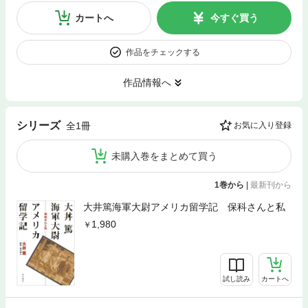
カートへ
今すぐ買う
作品をチェックする
作品情報へ
シリーズ
全1冊
お気に入り登録
未購入巻をまとめて買う
1巻から
|
最新刊から
大井篤海軍大尉アメリカ留学記 保科さんと私
1,980
試し読み
カートへ