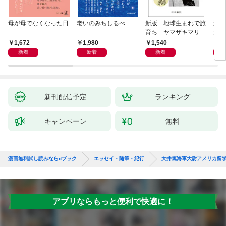
母が母でなくなった日
老いのみちしるべ
新版 地球生まれで旅
激闘
育ち ヤマザキマリ流
大然
人生論
ップ
1,672
1,980
1,540
2
新着
新着
新着
新刊配信予定
ランキング
キャンペーン
無料
漫画無料試し読みならdブック
エッセイ・随筆・紀行
大井篤海軍大尉アメリカ留
アプリならもっと便利で快適に！