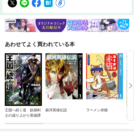
あわせてよく買われている本
王国へ続く道 奴隷剣
銀河英雄伝説
ラーメン赤猫
お気
士の成り上がり英雄譚
地防