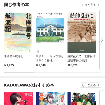
同じ作者の本
もっと見る
北極星号航海記
マサチューセッツ通り
統帥乱れて 北部仏印
海上
２５２０番地
進駐事件の回想
1,705
1,540
1,320
8
KADOKAWAのおすすめ本
もっと見る