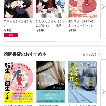
アマガセさんは背が高
にじさんじ さんばか～
モンスター娘のいる日
真子
い
にばる（１）【電子限
常 ４コマアンソロジ
ん。
定特典ペーパー付き】
ー（１）
781
990
660
8
新着
徳間書店のおすすめ本
もっと見る