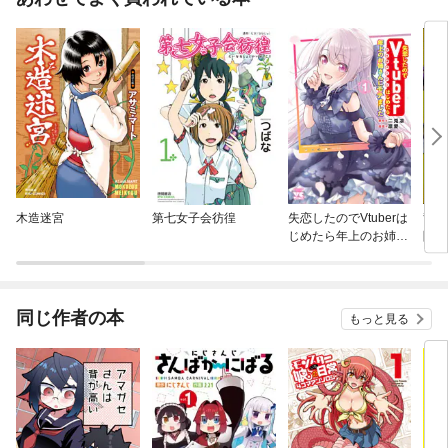
木造迷宮
第七女子会彷徨
失恋したのでVtuberは
竜と
じめたら年上のお姉さ
険者
んにモテました
Sラ
追放
師、
強の
同じ作者の本
もっと見る
しま