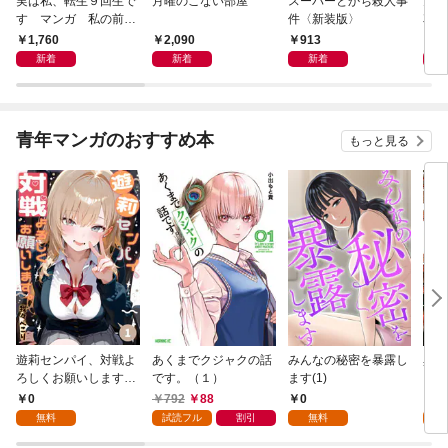
実は私、転生９回生で
月曜のこない部屋
スーパーとかち殺人事
鬼に
す マンガ 私の前世
件〈新装版〉
花嫁
物語
に溺
1,760
2,090
913
8
新着
新着
新着
青年マンガのおすすめ本
もっと見る
遊莉センパイ、対戦よ
あくまでクジャクの話
みんなの秘密を暴露し
異世
ろしくお願いします。
です。（１）
ます(1)
1
0
792
88
0
7
無料
試読フル
割引
無料
試