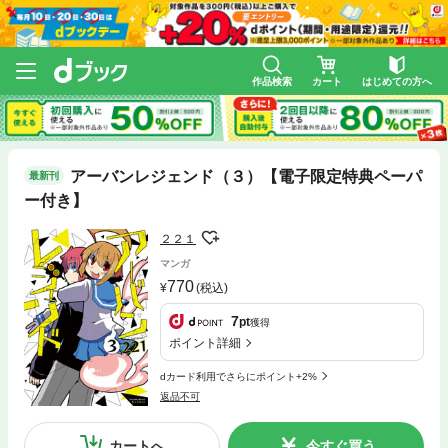
作品検索
カート
はじめての方へ
アーバンレジェンド（３）【電子限定特典ペーパ
最新刊
ー付き】
２２１
マンガ
770
(税込)
7
pt
獲得
ポイント詳細
dカード利用でさらにポイント+2%
返品不可
カートへ
今すぐ買う