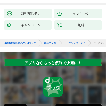
新刊配信予定
ランキング
キャンペーン
無料
漫画無料試し読みならdブック
青年マンガ
アーバンレジェンド
アーバンレ
アプリならもっと便利で快適に！