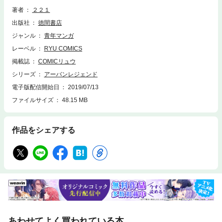
魔の手は残る七不思議に迫りつつあった。都市伝説サスペンス衝撃の最終
著者
２２１
巻！！
出版社
徳間書店
ジャンル
青年マンガ
レーベル
RYU COMICS
掲載誌
COMICリュウ
シリーズ
アーバンレジェンド
電子版配信開始日
2019/07/13
ファイルサイズ
48.15 MB
作品をシェアする
あわせてよく買われている本