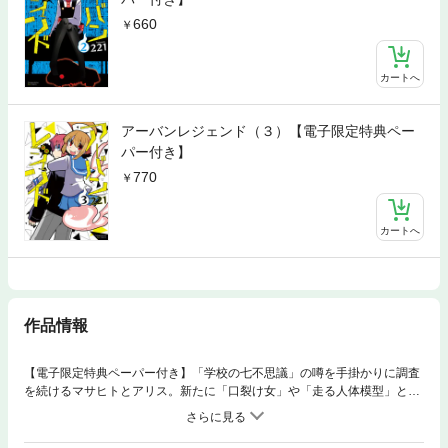
660
カートへ
アーバンレジェンド（３）【電子限定特典ペー
パー付き】
770
カートへ
作品情報
【電子限定特典ペーパー付き】「学校の七不思議」の噂を手掛かりに調査
を続けるマサヒトとアリス。新たに「口裂け女」や「走る人体模型」とも
遭遇したものの、七つ目の噂だけは何の手掛かりも掴めないでいた。そん
な中、テケテケさんの一言で調査方法を見直すアリス。改めて花子さんか
ら話を聞いた彼女は一連の騒動の黒幕への手がかりを掴む。しかし、敵の