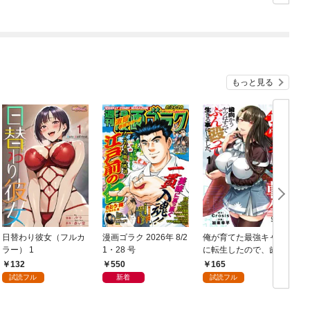
り魔の怪
もっと見る
日替わり彼女（フルカ
漫画ゴラク 2026年 8/2
俺が育てた最強キャラ
ラー） 1
1・28 号
に転生したので、歯向
かうヤツはすべてぶん
132
550
165
殴って生きる事にしま
試読フル
新着
試読フル
した。１