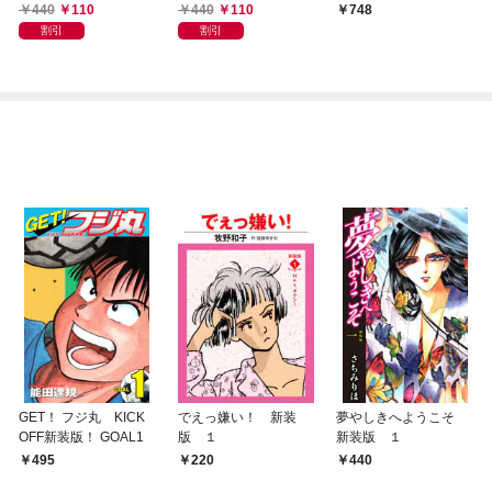
ラスト入り特装版＞
スト入り特装版＞
440
110
440
110
748
割引
割引
GET！ フジ丸 KICK
でえっ嫌い！ 新装
夢やしきへようこそ
OFF新装版！ GOAL1
版 １
新装版 １
495
220
440