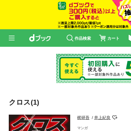
作品検索
カート
クロス(1)
梶研吾
井上紀良
マンガ