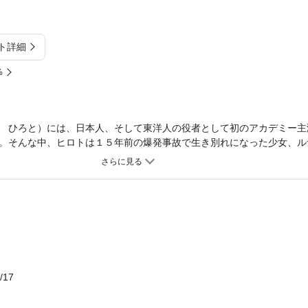
ト詳細
%
 ひろと）には、日本人、そして東洋人の役者として初のアカデミー主
。そんな中、ヒロトは１５年前の爆発事故で生き別れになった少女、ル
憶はなかった。ルナの記憶を奪ったのは他でもないヒロトの養父、ドン
は当時、FBI長官だったフェニックスを暗殺するためにガッパーナが仕
に、フェニックスとガッパーナの間で国家と組織の威信を賭けた全面戦
ルナの愛の行方は……漫画原作者の傍ら、「牙狼‐GARO‐」、「ウルト
や監督を務める梶研吾（かじけんご）とドラマでも人気を博した漫画「
りよし）の共作が、遂に待望の電子化！！
/17