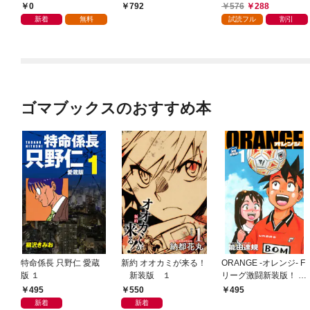
0
576
288
792
新着
無料
試読フル
割引
ゴマブックスのおすすめ本
特命係長 只野仁 愛蔵
新約 オオカミが来る！
ORANGE -オレンジ- F
版 １
新装版 １
リーグ激闘新装版！ 第
１巻
495
550
495
新着
新着