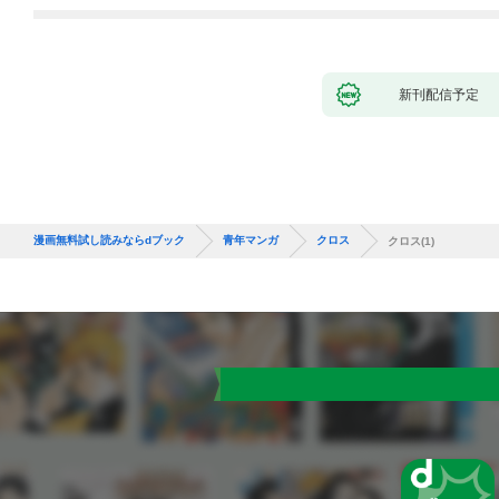
新刊配信予定
漫画無料試し読みならdブック
青年マンガ
クロス
クロス(1)