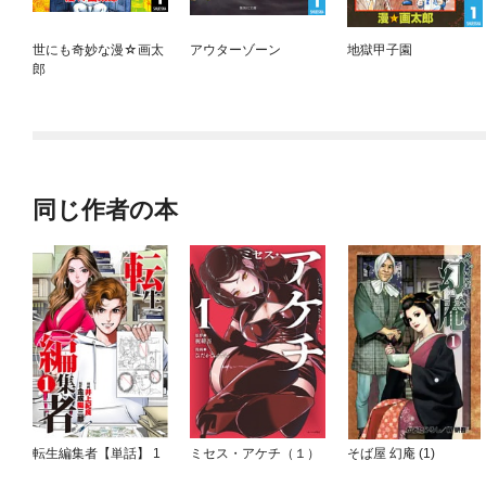
世にも奇妙な漫☆画太
アウターゾーン
地獄甲子園
郎
同じ作者の本
転生編集者【単話】 1
ミセス・アケチ（１）
そば屋 幻庵 (1)