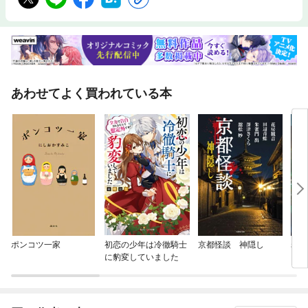
あわせてよく買われている本
ポンコツ一家
初恋の少年は冷徹騎士
京都怪談 神隠し
岩手
に豹変していました