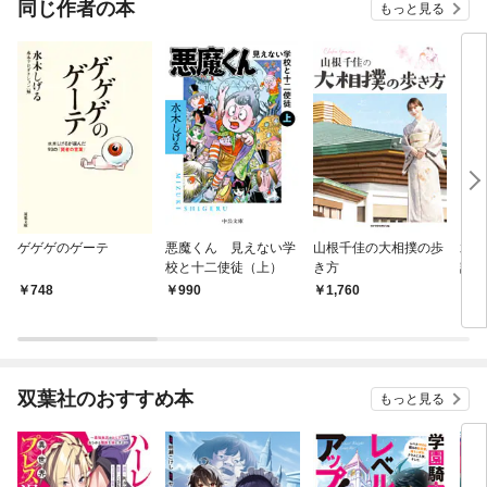
同じ作者の本
もっと見る
ゲゲゲのゲーテ
悪魔くん 見えない学
山根千佳の大相撲の歩
水木
校と十二使徒（上）
き方
記 
珠湾
748
990
1,760
1,
ー作
双葉社のおすすめ本
もっと見る