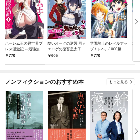
ハーレム王の異世界プ
醜いオークの逆襲 同人
学園騎士のレベルアッ
村人
レス漫遊記 ～最強無双
エロゲの鬼畜皇太子に
プ！レベル1000超え
ライ
のおじさんはあらゆる
転生した喪男の受難
の転生者、落ちこぼれ
770
605
770
7
種族を嫁にする～（コ
（コミック） 1
クラスに入学。そし
ミック） 1
て、（コミック） 1
ノンフィクションのおすすめ本
もっと見る