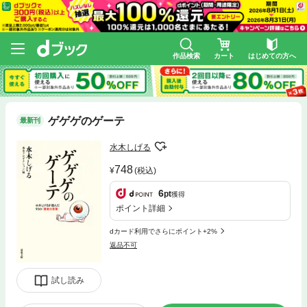
作品検索
カート
はじめての方へ
ゲゲゲのゲーテ
最新刊
水木しげる
748
(税込)
6
pt
獲得
ポイント詳細
dカード利用でさらにポイント+2%
返品不可
試し読み