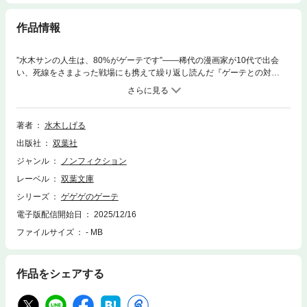
作品情報
”水木サンの人生は、80%がゲーテです”――稀代の漫画家が10代で出会
い、死線をさまよった戦場にも携えて繰り返し読んだ『ゲーテとの対
話』。ドイツの文豪・ゲーテが創作、仕事、恋愛、人生について語り尽く
した名言の中から、水木サン自身が選んだ93篇を収録。体の隅々まで沁み
込んだゲーテの思想を、ユーモアたっぷりに解きほぐす。インタビューや
過去の執筆原稿も交えつつ、水木サンが敬愛した賢者の“人生の杖”となる
著者
水木しげる
言葉を贈ります。不朽の名著、待望の文庫化!! 寄稿・小泉凡。
出版社
双葉社
ジャンル
ノンフィクション
レーベル
双葉文庫
シリーズ
ゲゲゲのゲーテ
電子版配信開始日
2025/12/16
ファイルサイズ
- MB
作品をシェアする