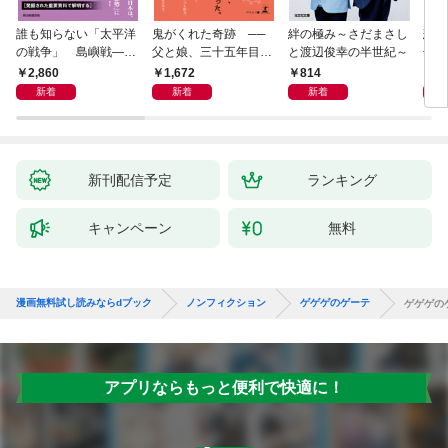
誰も知らない「太平洋
鬼がくれた奇跡 ──
絆の極み～さだまさし
悲劇
の戦争」 島嶼戦――
父と娘、三十五年目の
と渡辺俊幸の半世紀～
子 
マッカーサーとの激闘
赦し
読み
2,860
1,672
814
1,
の真実
新着
新着
新着
新刊配信予定
ランキング
キャンペーン
無料
漫画無料試し読みならdブック
ノンフィクション
ゲゲゲのゲーテ
ゲゲゲの
アプリならもっと便利で快適に！