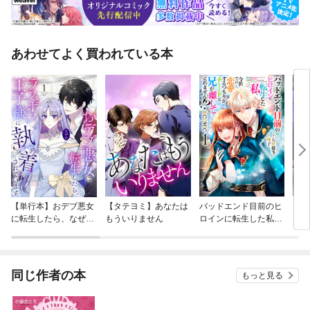
あわせてよく買われている本
【単行本】おデブ悪女
【タテヨミ】あなたは
バッドエンド目前のヒ
【タ
に転生したら、なぜか
もういりません
ロインに転生した私、
リ〜
ラスボス王子様に執着
今世では恋愛するつも
されています
りがチートな兄が離し
てくれません！？@C
OMIC
同じ作者の本
もっと見る