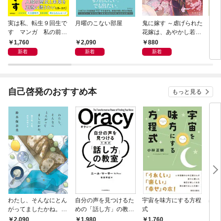
実は私、転生９回生で
月曜のこない部屋
鬼に嫁す ～虐げられた
さば
す マンガ 私の前世
花嫁は、あやかし若頭
〈新
物語
に溺愛される～
1,760
2,090
880
9
新着
新着
新着
自己啓発のおすすめ本
もっと見る
わたし、そんなにとん
自分の声を見つけるた
宇宙を味方にする方程
基地
がってましたかね。
めの「話し方」の教
式
るた
獅子座、Ａ型、丙午は
室 Ｏｒａｃｙ（オラ
2,090
1,980
1,760
2,