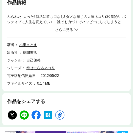
作品情報
ふられた! 太った! 就活に勝ち目なし! ダメな感じの大塚ネコリ(20歳)が、ポ
ジティブに人生を変えていく…誰でも力づくでハッピーにしてしまうとい
う、最強アミューズメントパークにぶちこまれた! 笑いながら読んでいく
うちに、普通に幸せになれる! 自動的にあなたの人生が変わる、効果300%
のストーリー!※巻末ページのリンク先にはジャンプ出来ませんのでご了承
下さい。
著者
小田さとえ
出版社
徳間書店
ジャンル
自己啓発
シリーズ
幸せになるネコリ
電子版配信開始日
2012/05/22
ファイルサイズ
0.17 MB
作品をシェアする