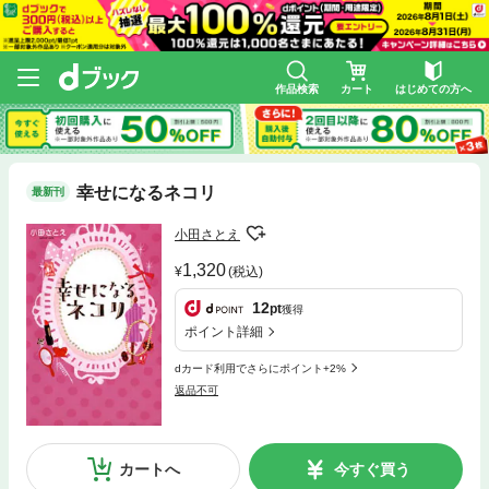
作品検索
カート
はじめての方へ
幸せになるネコリ
最新刊
小田さとえ
1,320
(税込)
12
pt
獲得
ポイント詳細
dカード利用でさらにポイント+2%
返品不可
カートへ
今すぐ買う