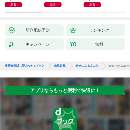
めぐる
シー）
新着
新着
新着
新刊配信予定
ランキング
キャンペーン
無料
漫画無料試し読みならdブック
自己啓発
幸せになるネコリ
幸せになるネコ
アプリならもっと便利で快適に！