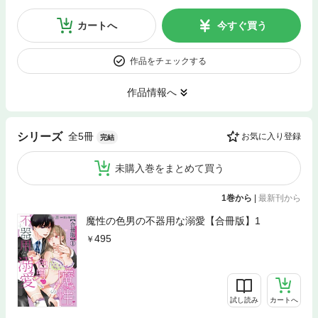
カートへ
今すぐ買う
作品をチェックする
作品情報へ
全5冊
シリーズ
お気に入り登録
完結
未購入巻をまとめて買う
1巻から
|
最新刊から
魔性の色男の不器用な溺愛【合冊版】1
495
試し読み
カートへ