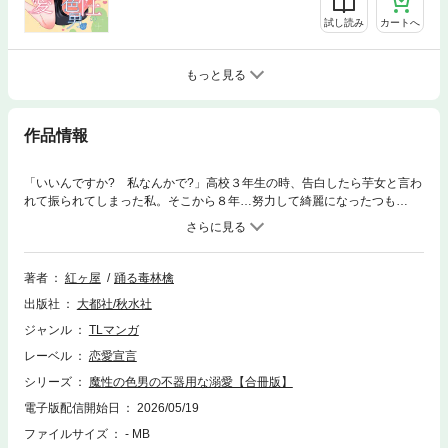
試し読み
カートへ
もっと見る
作品情報
「いいんですか? 私なんかで?」高校３年生の時、告白したら芋女と言わ
れて振られてしまった私。そこから８年…努力して綺麗になったつも
り…。実際、社内では皆にチヤホヤされているのだけど、出会いもなくて
処女のまま。このままではダメだと年始参りで処女を捨てられますように
と願った時に、たまたま隣にいたのが伊勢原さん。会社で魔性の顔を持つ
と言われる男だ。その場で飲みながら話してみたら、彼も童貞だというこ
著者
紅ヶ屋
踊る毒林檎
とが判明。信じられないけど私と似てる…そう思って彼の顔をみていた
出版社
大都社/秋水社
ら…。いつの間にか私の家にいた。彼は私を脱がし、アソコの中に指を入
れてきた。さすが魔性の男…指も長くて綺麗、ツメの形まで美しい…。そ
ジャンル
TLマンガ
の指で中を刺激されて、凄く気持ちがいい。…確か、お互い性経験がない
レーベル
恋愛宣言
から練習でと始めたのだけど、この人本当に童貞なの!? ※同タイトルの1～
3話を収録した合冊版です。重複購入にご注意ください。
シリーズ
魔性の色男の不器用な溺愛【合冊版】
電子版配信開始日
2026/05/19
ファイルサイズ
- MB