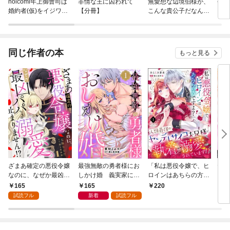
noicomi年上御曹司は
非情な王に囚われて
無愛想な辺境伯様が、
今度
婚約者(仮)をイジワル
【分冊】
こんな貴公子だなんて
くて
に溺愛したい
聞いてませんでした。
ころ
が「
てき
同じ作者の本
もっと見る
ざまあ確定の悪役令嬢
最強無敵の勇者様にお
「私は悪役令嬢で、ヒ
ヤン
なのに、なぜか最凶パ
しかけ婚 義実家に搾
ロインはあちらの方で
ンデ
パたちの溺愛が止まり
取されて愛を知らない
すよ？」人類最強のヤ
見つ
165
165
220
1
ません！？ 1
彼に本当の愛を教えま
ンデレサイコお兄様に
試読フル
新着
試読フル
す！！ 1
執着→溺愛されていま
す！？（分冊版）
【第1話】