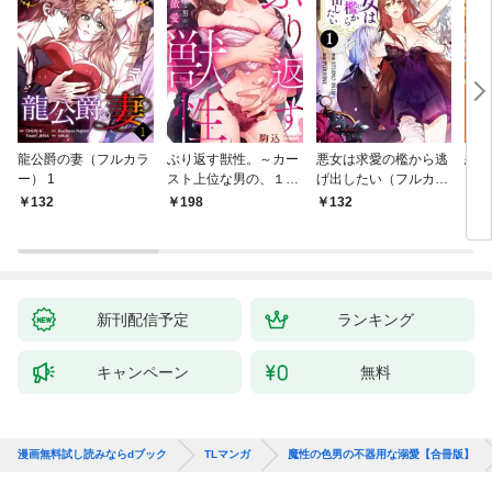
龍公爵の妻（フルカラ
ぶり返す獣性。～カー
悪女は求愛の檻から逃
恋す
ー） 1
スト上位な男の、１０
げ出したい（フルカラ
【fo
年越しの激愛１
ー） 1
132
198
132
2
新刊配信予定
ランキング
キャンペーン
無料
漫画無料試し読みならdブック
TLマンガ
魔性の色男の不器用な溺愛【合冊版】