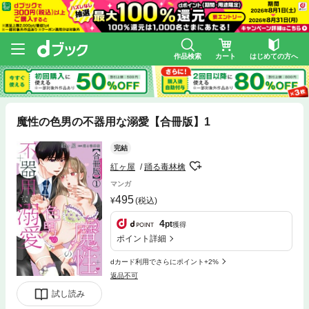
作品検索
カート
はじめての方へ
魔性の色男の不器用な溺愛【合冊版】1
完結
紅ヶ屋
踊る毒林檎
マンガ
495
(税込)
4
pt
獲得
ポイント詳細
dカード利用でさらにポイント+2%
返品不可
試し読み