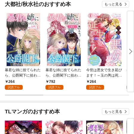
大都社/秋水社のおすすめ本
もっと見る
暴君な姉に捨てられた
暴君な姉に捨てられた
今世は悪女で生き延び
今世
ら、公爵閣下に拾われ
ら、公爵閣下に拾われ
ます！～玉の輿は死亡
ます
ました 1 美しき姉暴君
ました【合冊版】1
フラグなので、落ちこ
フラ
264
792
264
5
ジャクリーン【電子限
ぼれを婿にします～ 1
ぼれ
試読フル
試読フル
試読フル
試
定特典付き】
【合
TLマンガのおすすめ本
もっと見る