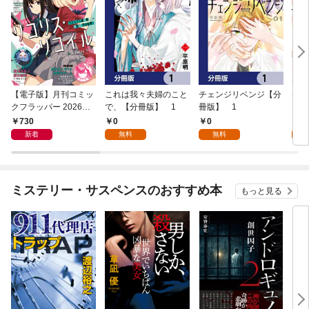
【電子版】月刊コミッ
これは我々夫婦のこと
チェンジリベンジ【分
チェ
クフラッパー 2026年9
で、【分冊版】 1
冊版】 1
月号
730
0
0
7
新着
無料
無料
試
ミステリー・サスペンスのおすすめ本
もっと見る