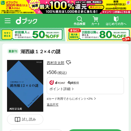
作品検索
カート
はじめての方へ
湖西線１２×４の謎
最新刊
西村京太郎
506
(税込)
4
pt
獲得
ポイント詳細
dカード利用でさらにポイント+2%
返品不可
試し読み