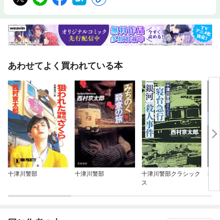
あわせてよく買われている本
十津川警部
十津川警部
十津川警部クラシック
寝台
ス