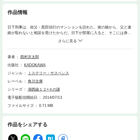
作品情報
日下刑事は、叔父・黒田信行のマンションを訪れた。彼の娘から、父と連
絡が取れないと相談を受けたからだ。日下が部屋に入ると、そこには身元
不明の死体が横たわっていた! 現場に残された謎のアルファベットを手掛
かりに、十津川警部は湖西へと飛ぶが、第２、第３の殺人事件も発生
し……。――犯人の目的は? 謎の文字の意味は? 点が線へと繋がった
時、恐るべき陰謀が浮かび上がる。傑作トラベル・ミステリ!
著者
西村京太郎
出版社
KADOKAWA
ジャンル
ミステリー・サスペンス
レーベル
角川文庫
シリーズ
湖西線１２×４の謎
電子版配信開始日
2014/07/13
ファイルサイズ
0.71 MB
作品をシェアする