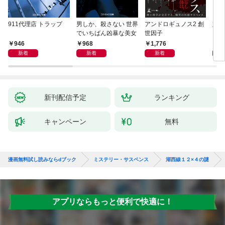
911代理店 トラップ
男しか、殺さない 世界
アンドロギュノス2 創
姐御
でいちばん凶暴な美女
世因子
946
968
1,776
1,
新着
新着
新着
新刊配信予定
ランキング
キャンペーン
無料
漫画無料試し読みならdブック
ミステリー・サスペンス
湖西線１２×４の謎
アプリならもっと便利で快適に！