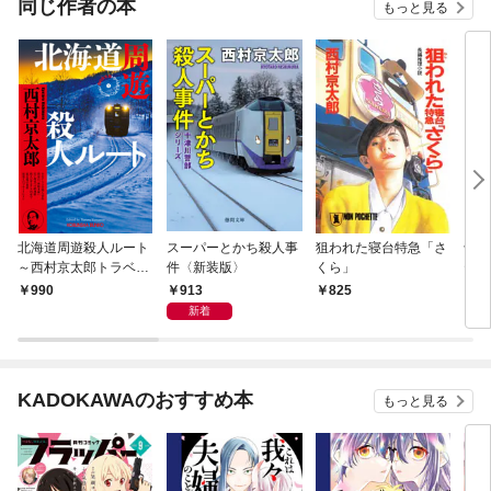
同じ作者の本
もっと見る
北海道周遊殺人ルート
スーパーとかち殺人事
狙われた寝台特急「さ
十津
～西村京太郎トラベル
件〈新装版〉
くら」
ティ
ミステリー・セレクシ
リバ
913
990
825
8
ョン（1）～
新着
KADOKAWAのおすすめ本
もっと見る