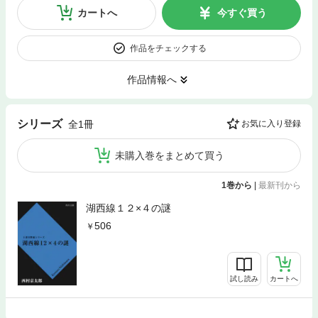
カートへ
今すぐ買う
作品をチェックする
作品情報へ
シリーズ
全1冊
お気に入り登録
未購入巻をまとめて買う
1巻から
|
最新刊から
湖西線１２×４の謎
506
試し読み
カートへ