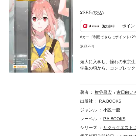
385
(税込)
ポイン
3
pt
獲得
dカード利用でさらにポイント+2
返品不可
短大に入学し、憧れの東京生
学生の頃から、コンプレック
に生まれ、金持ちでも貧乏で
分が嫌だ。「普通」は嫌。「
ラキラした東京で暮せば、普
著者
横谷昌宏
古日向い
ェやハンバーガーショップに
り前の日々が過ぎていく——
出版社
P.A.BOOKS
語る可愛い女の子・櫻子と仲
ジャンル
小説一般
チャンス到来!? ただし、
レーベル
P.A.BOOKS
シリーズ
サクラクエスト 