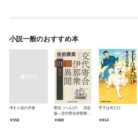
一話
小説一般のおすすめ本
浄土ヶ浜の天使
変化（へんげ） 決定
手下は犬だけ
版～交代寄合伊那衆異
聞（1）～
￥550
880
814