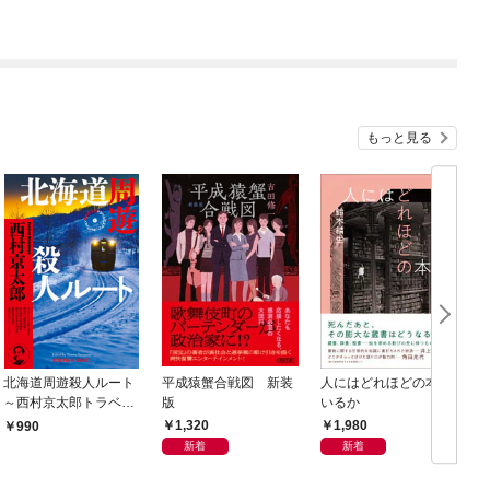
もっと見る
北海道周遊殺人ルート
平成猿蟹合戦図 新装
人にはどれほどの本が
～西村京太郎トラベル
版
いるか
ミステリー・セレクシ
1,320
1,980
990
ョン（1）～
新着
新着