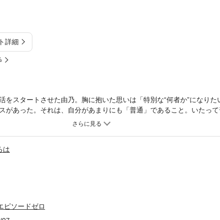
ト詳細
%
活をスタートさせた由乃。胸に抱いた思いは「特別な“何者か”になりた
スがあった。それは、自分があまりにも「普通」であること。いたって
もない家庭に育ち、他人と比べて特に秀でたところも、目立つこともな
みんなと同じ」は嫌。具体的な夢やビジョンはまだない。でも、田舎を
通でない何かにきっと出会えるはず……。だが、短大では「普通」に友
ろは
も「普通」に通い、合コンにも「普通」に参加する。東京の女子大生と
そんな矢先、由乃はティッシュ配りのアルバイトを通じて、「有名にな
良くなり、二人揃って芸能事務所のスカウトマンから声をかけられる。“
仕事は露出度かなり高め。櫻子は乗り気。由乃はどうする……？
エピソードゼロ