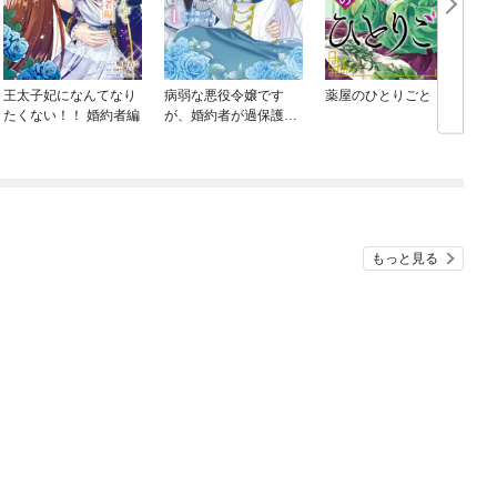
王太子妃になんてなり
病弱な悪役令嬢です
薬屋のひとりごと
たくない！！ 婚約者編
が、婚約者が過保護す
ぎて逃げ出したい(私た
ち犬猿の仲でしたよ
ね！？)
もっと見る