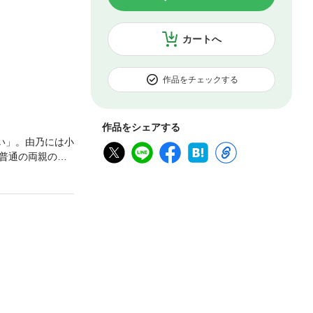
カートへ
作品をチェックする
作品をシェアする
い」。由乃には小
普通の両親の間
い。そういう自
飛び出して、キ
達ができ、カフ
して、ごく当た
りたい」と夢を
何者か”になれる