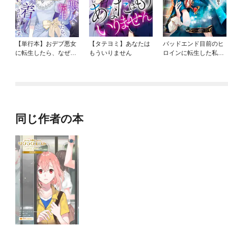
【単行本】おデブ悪女
【タテヨミ】あなたは
バッドエンド目前のヒ
に転生したら、なぜか
もういりません
ロインに転生した私、
ラスボス王子様に執着
今世では恋愛するつも
されています
りがチートな兄が離し
てくれません！？@C
OMIC
同じ作者の本