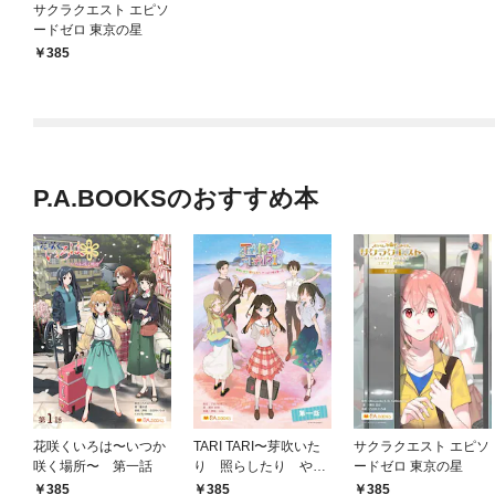
サクラクエスト エピソ
ードゼロ 東京の星
385
P.A.BOOKSのおすすめ本
花咲くいろは〜いつか
TARI TARI〜芽吹いた
サクラクエスト エピソ
咲く場所〜 第一話
り 照らしたり やっ
ードゼロ 東京の星
ぱり時々歌ったり〜第
385
385
385