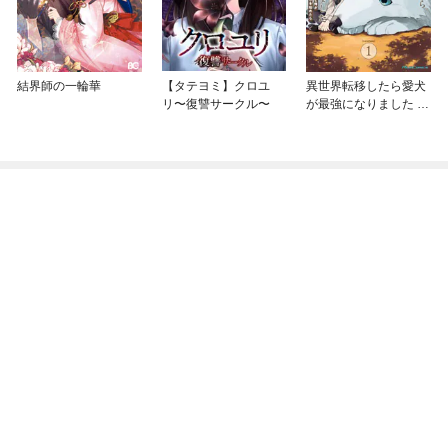
結界師の一輪華
【タテヨミ】クロユ
異世界転移したら愛犬
リ〜復讐サークル〜
が最強になりました ～
シルバーフェンリルと
俺が異世界暮らしを始
めたら～ THE COMIC