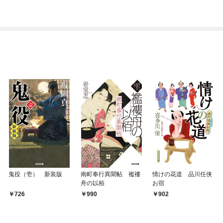
鬼役（壱） 新装版
南町奉行異聞帖 襤褸
情けの花道 品川任侠
舟の以栢
お宿
726
990
902