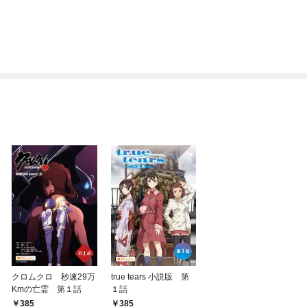
クロムクロ 秒速29万
true tears 小説版 第
Kmの亡霊 第１話
１話
385
385