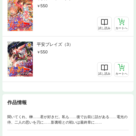
550
試し読み
カートへ
平安ブレイズ（3）
550
試し読み
カートへ
作品情報
聞いてくれ、榊……君が好きだ。私も……後でお前に話がある……電光の
侍、二人の思いを刃に……影裏暗との戦いは最終章に……