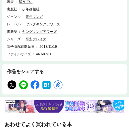
著者
緒方てい
出版社
少年画報社
ジャンル
青年マンガ
レーベル
ヤングキングアワーズ
掲載誌
ヤングキングアワーズ
シリーズ
平安ブレイズ
電子版配信開始日
2013/11/19
ファイルサイズ
46.68 MB
作品をシェアする
あわせてよく買われている本