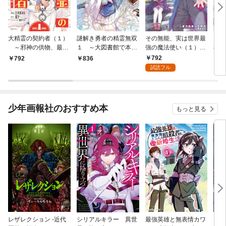
大精霊の契約者（１）
謎解き勇者の精霊無双
その無能、実は世界最
大精
～邪神の供物、最強
１ ～大図書館で本ば
強の魔法使い（１）
神の
の冒険者へ至る～
かり読んでいたら世界
～無能と蔑まれ、貴族
者へ
792
792
836
1,
最強の勇者になりまし
家から追い出された
試読フル
た～【電子特典付き】
が、ギフト《転生者》
が覚醒して前世の能力
が蘇った～
少年画報社のおすすめ本
もっと見る
レザレクション -近代
シリアルキラー 異世
最強英雄と無表情カワ
シリ