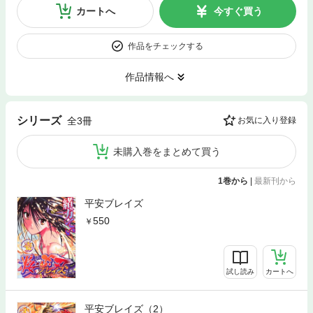
カートへ
今すぐ買う
作品をチェックする
作品情報へ
シリーズ
全3冊
お気に入り登録
未購入巻をまとめて買う
1巻から
|
最新刊から
平安ブレイズ
550
試し読み
カートへ
平安ブレイズ（2）