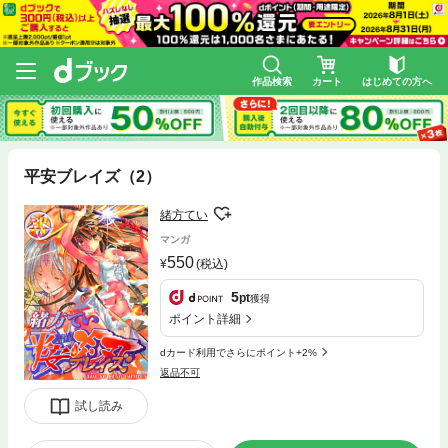
作品検索
カート
はじめての方へ
平安ブレイズ（2）
緒方てい
マンガ
550
(税込)
5
pt
獲得
ポイント詳細
dカード利用でさらにポイント+2%
返品不可
試し読み