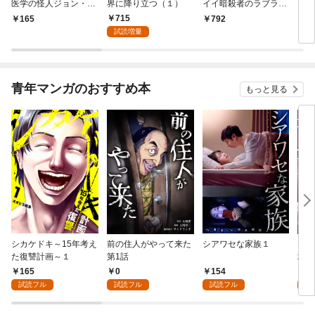
医学の怪人ジョン・ハ
界に降り立つ（１）
イイ暗殺者のラブラブ
に降
ンター- 連載版 第1話
新婚生活 １巻
トル
715
165
792
7
少年の眼
試読増量
青年マンガのおすすめ本
もっと見る
シカケドキ～15年考え
前の住人がやって来た
シアワセな家族１
16
た復讐計画～１
第1話
地獄
165
0
154
1
試読フル
試読フル
試読フル
試