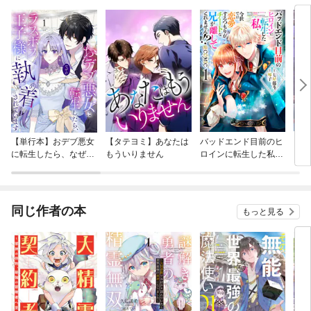
【単行本】おデブ悪女
【タテヨミ】あなたは
バッドエンド目前のヒ
【タ
に転生したら、なぜか
もういりません
ロインに転生した私、
リ〜
ラスボス王子様に執着
今世では恋愛するつも
されています
りがチートな兄が離し
てくれません！？@C
OMIC
同じ作者の本
もっと見る