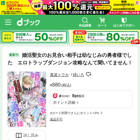
作品検索
カート
はじめての方へ
婚活聖女のお見合い相手は幼なじみの勇者様でし
最新刊
た エロトラップダンジョン攻略なんて聞いてません！
真波トウカ
緋いろ
880
(税込)
8
pt
獲得
ポイント詳細
dカード利用でさらにポイント+2%
返品不可
試し読み