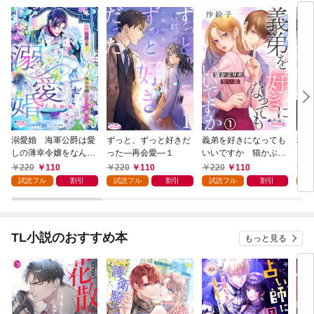
溺愛婚 海軍公爵は愛
ずっと、ずっと好きだ
義弟を好きになっても
壊さ
しの薄幸令嬢をなんと
った―再会愛―１
いいですか 猫かぶり
とサ
しても妻にしたい１
の甘い罠１
～１
220
110
220
110
220
110
2
試読フル
割引
試読フル
割引
試読フル
割引
試
TL小説のおすすめ本
もっと見る