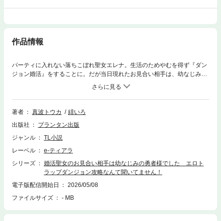
作品情報
パーティに入れない落ちこぼれ聖女エレナ。生活のためやむを得ず『ダン
ジョン婚活』をすることに。だが当日現れたお見合い相手は、幼なじみで
超人気勇者のルカ！しかも攻略先はえっちな罠だらけの危険地帯!?「声、
我慢すんなよ」モンスターに火照らされた身体を彼の指が慰め、秘所を舌
で蹂躙される。熱い屹立に貫かれ乱されれば、素直になれない心もいつし
か解けて……。「お前が初恋なんだよ」意地っ張りなケンカップルのドタ
著者
真波トウカ
緋いろ
バタラブ！
出版社
プランタン出版
ジャンル
TL小説
レーベル
e-ティアラ
シリーズ
婚活聖女のお見合い相手は幼なじみの勇者様でした エロト
ラップダンジョン攻略なんて聞いてません！
電子版配信開始日
2026/05/08
ファイルサイズ
- MB