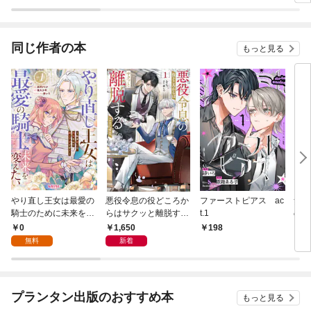
る？だから何？
子補
も甘
同じ作者の本
もっと見る
やり直し王女は最愛の
悪役令息の役どころか
ファーストピアス ac
無能
騎士のために未来を変
らはサクッと離脱する
t.1
ので
えたい～私を殺した元
ことにする。１
す～
0
1,650
198
1,
夫なんて願い下げで
た令
無料
新着
す！～【第1話】
した
て～
き】
プランタン出版のおすすめ本
もっと見る