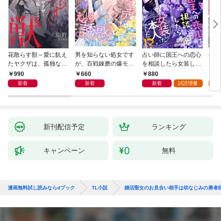
花散らす獣～愛に飢え
男を知らない処女です
占い師に国王への恋心
小説
たヤクザは、孤独な私
が、百戦錬磨の爆モテ
を相談したら女装した
ムW
をかき乱す～
護衛騎士様をえっちに
本人でした！？ 秘密
990
660
880
6
誘惑してみます！
の官能レッスンでとろ
新着
新着
新着
試読増量
試
とろに手なずけられて
ます
新刊配信予定
ランキング
キャンペーン
無料
漫画無料試し読みならdブック
TL小説
婚活聖女のお見合い相手は幼なじみの勇者