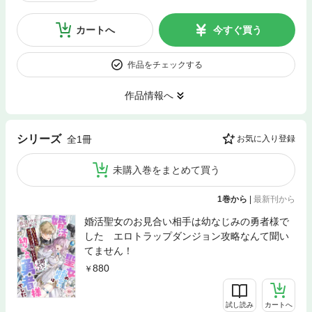
カートへ
今すぐ買う
作品をチェックする
作品情報へ
シリーズ
全1冊
お気に入り登録
未購入巻をまとめて買う
1巻から
|
最新刊から
婚活聖女のお見合い相手は幼なじみの勇者様で
した エロトラップダンジョン攻略なんて聞い
てません！
880
試し読み
カートへ