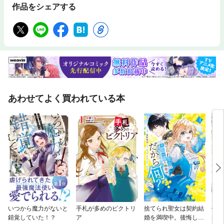
作品をシェアする
あわせてよく買われている本
いつから魔力がないと
手札が多めのビクトリ
捨てられ聖女は契約結
午前
錯覚していた！？
ア
婚を満喫中。後悔して
はん