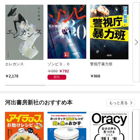
エレガンス
ゾンビ３．０
警視庁暴力班
トウ
990
792
2,178
968
1,
割引
河出書房新社のおすすめ本
もっと見る