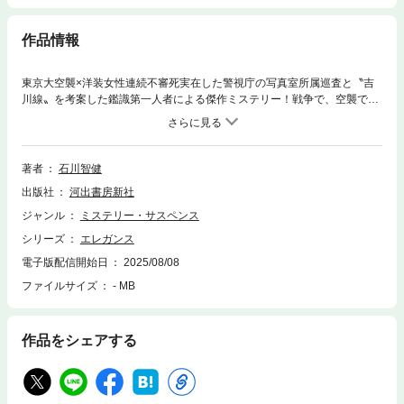
作品情報
東京大空襲×洋装女性連続不審死実在した警視庁の写真室所属巡査と〝吉
川線〟を考案した鑑識第一人者による傑作ミステリー！戦争で、空襲でど
うせ死ぬ。それなのに、どうして殺人事件を追うのか？空襲が激化する19
45年1月、警視庁でただ一人、ライカのカメラを扱える石川光陽。写真室
勤務である彼の任務は、戦禍の街並みや管内の事件現場をフィルムに収め
ること。折しも世間では、女性四名の連続首吊り自殺が報じられていた。
著者
石川智健
四人は全員、珍しい洋装姿で亡くなっており、花のように広がったスカー
出版社
河出書房新社
トが印象的なため“釣鐘草の衝動”と呼ばれ話題となっていた。ある日突
然、警視庁上層部から連続する首吊り事件の再捜査命令が光陽にくだる。
ジャンル
ミステリー・サスペンス
彼と組むのは内務省防犯課の吉川澄一。光陽が撮った現場写真を見た吉川
シリーズ
エレガンス
は、頸部索溝や捜査記録の重要性を説く。自殺説に傾く光陽に対し、吉川
は他殺を疑っていた。捜査が進む中で、四人の女性にはある共通点が判
電子版配信開始日
2025/08/08
明。激しさを増す空襲の中でも、光陽と吉川による必死の捜査が続き、吉
ファイルサイズ
- MB
川は決然と捜査の意義を語る――。「犯罪を見逃すのは、罪を許容するこ
とと同義です。空から爆弾を落として罪なき人々を殺している行為を容認
することと同じなんです。我々は、許されざる行為を糾弾する役目を担わ
作品をシェアする
なければならないんです」 さらに光陽と吉川の前に、戦時中でも洋装を
貫く女性の協力者が現れる――。本作は、統制下という世界によって自分
が変えられないようにするため、美しくありたいと願う、気高い女性たち
の物語。戦後80年、次世代へつなげたい著者渾身の記念碑的小説！