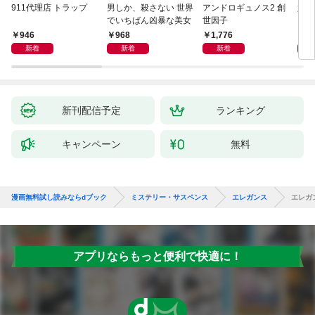
911代理店 トラップ
男しか、殺さない 世界
アンドロギュノス2 創
姐御
でいちばん凶暴な美女
世因子
946
968
1,776
1,
新着
新着
新着
新刊配信予定
ランキング
キャンペーン
無料
漫画無料試し読みならdブック
ミステリー・サスペンス
エレガンス
エレガ
アプリならもっと便利で快適に！