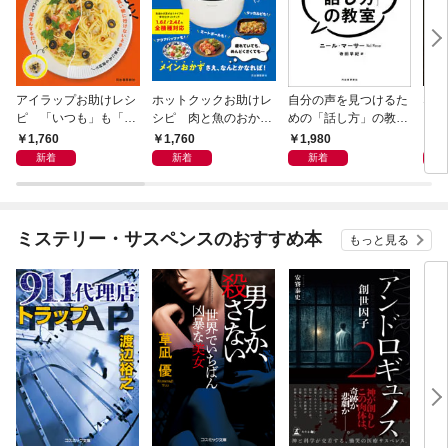
アイラップお助けレシ
ホットクックお助けレ
自分の声を見つけるた
なる
ピ 「いつも」も「も
シピ 肉と魚のおか
めの「話し方」の教
しも」もおいしい！
ず 少ない材料＆調味
室 Ｏｒａｃｙ（オラ
1,760
1,760
1,980
1,
料で、あとはスイッチ
シー）
新着
新着
新着
ポン！
ミステリー・サスペンスのおすすめ本
もっと見る