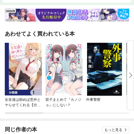
あわせてよく買われている本
女友達は頼めば意外と
双子まとめて『カノジ
外事警察
警視
ヤらせてくれる【分冊
ョ』にしない？
版】
同じ作者の本
もっと見る