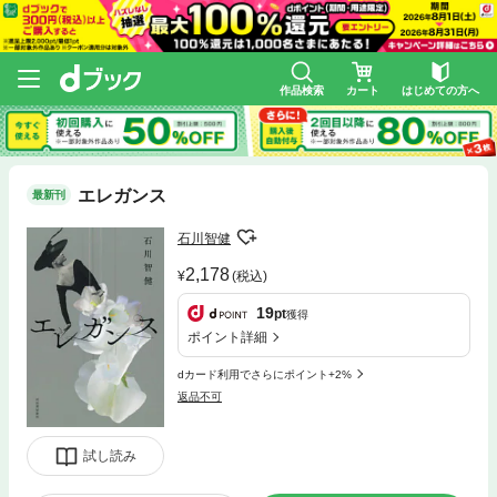
作品検索
カート
はじめての方へ
エレガンス
最新刊
石川智健
2,178
(税込)
19
pt
獲得
ポイント詳細
dカード利用でさらにポイント+2%
返品不可
試し読み