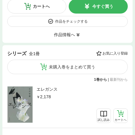
カートへ
今すぐ買う
作品をチェックする
作品情報へ
シリーズ
全1冊
お気に入り登録
未購入巻をまとめて買う
1巻から
|
最新刊から
エレガンス
2,178
試し読み
カートへ