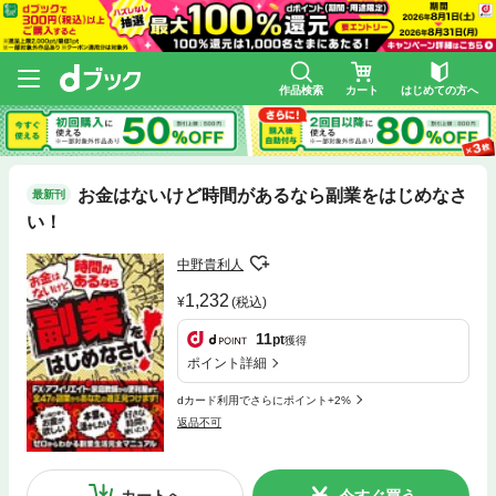
作品検索
カート
はじめての方へ
お金はないけど時間があるなら副業をはじめなさ
最新刊
い！
中野貴利人
1,232
(税込)
11
pt
獲得
ポイント詳細
dカード利用でさらにポイント+2%
返品不可