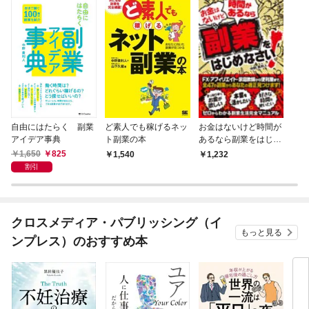
自由にはたらく 副業
ど素人でも稼げるネッ
お金はないけど時間が
アイデア事典
ト副業の本
あるなら副業をはじめ
なさい！
1,650
825
1,540
1,232
割引
クロスメディア・パブリッシング（イ
もっと見る
ンプレス）のおすすめ本