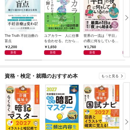
The Truth 不妊治療の
ユアカラー 人に仕事
世界の一流は「平日」
アー
盲点
を合わせる。だから輝
の夜に何をしているの
く
か
2,200
1,650
1,760
1,
新着
新着
新着
資格・検定・就職のおすすめ本
もっと見る