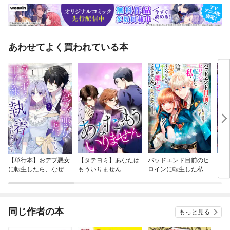
あわせてよく買われている本
【単行本】おデブ悪女
【タテヨミ】あなたは
バッドエンド目前のヒ
【タ
に転生したら、なぜか
もういりません
ロインに転生した私、
リ〜
ラスボス王子様に執着
今世では恋愛するつも
されています
りがチートな兄が離し
てくれません！？@C
OMIC
同じ作者の本
もっと見る