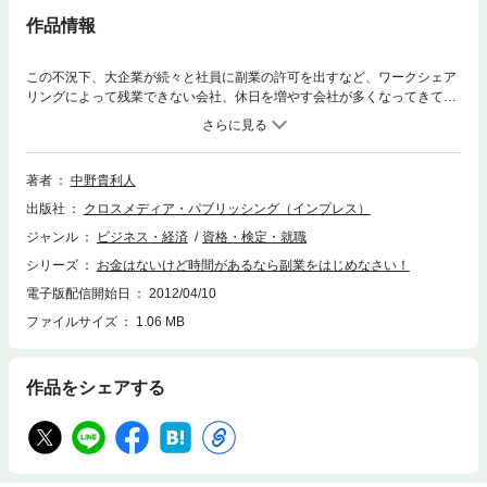
作品情報
この不況下、大企業が続々と社員に副業の許可を出すなど、ワークシェア
リングによって残業できない会社、休日を増やす会社が多くなってきてい
ます。本書では、そうした「お金はないけど時間はある」人たちが副業を
はじめるにあたって知っておきたいノウハウを述べ、また、類書にありが
ちなアフィリエイトやドロップシッピングだけでなく、“頭を使った副
業”や“体を使って稼ぐ副業”など、さまざまな種類・形態の副業を紹介して
著者
中野貴利人
いきます。
出版社
クロスメディア・パブリッシング（インプレス）
ジャンル
ビジネス・経済
資格・検定・就職
シリーズ
お金はないけど時間があるなら副業をはじめなさい！
電子版配信開始日
2012/04/10
ファイルサイズ
1.06 MB
作品をシェアする