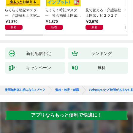
らくらく暗記マスタ
らくらく暗記マスタ
見て覚える！介護福祉
税理
ー 介護福祉士国家試
ー 社会福祉士国家試
士国試ナビ２０２７
税法
験２０２７
験２０２７
度版
1,870
1,870
2,970
4,
新着
新着
新着
新刊配信予定
ランキング
キャンペーン
無料
漫画無料試し読みならdブック
資格・検定・就職
お金はないけど時間があるなら
アプリならもっと便利で快適に！