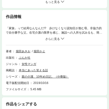
もっと見る
作品情報
「家族」って結局なんなんだ!? 歩けなくなり認知症が進む母。非協力的
で自分勝手な父。在宅介護の限界を感じ、施設への入所を試みるも、簡単
にはいかず…!? 現代社会の介護事情と「家族のあり方」をリアルに描
き、「老い」と「人生」を見つめるコミックエッセイ!!
著者
堀田あきお
堀田かよ
出版社
ぶんか社
ジャンル
女性マンガ
掲載誌
本当にあった笑える話
シリーズ
親の介護、10年め日記。（分冊版）
電子版配信開始日
2019/10/16
ファイルサイズ
5.45 MB
作品をシェアする