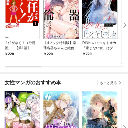
主任がゆく！（分冊
【dブック特別版】幸
DINKsのトツキトオカ
【d
版） 【第1話】
薄名器ちゃんと絶倫エ
「産まない女」はダメ
物伯
リートくん むさぼりエ
ですか？（分冊版）
嬢は
220
220
220
2
ッチが甘すぎる（分冊
【第1話】
（分
版） 【第1話】
話】
女性マンガのおすすめ本
もっと見る