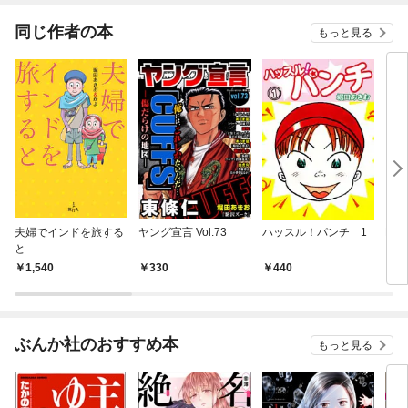
同じ作者の本
もっと見る
夫婦でインドを旅する
ヤング宣言 Vol.73
ハッスル！パンチ 1
HA
と
四十
1,540
330
440
3
ぶんか社のおすすめ本
もっと見る