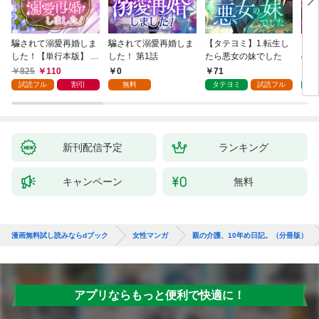
騙されて溺愛再婚しま
騙されて溺愛再婚しま
【タテヨミ】1.転生し
【タ
した！【単行本版】 1
した！ 第1話
たら悪女の妹でした
の私
巻
825
110
0
71
7
試読フル
割引
無料
タテヨミ
試読フル
タ
新刊配信予定
ランキング
キャンペーン
無料
漫画無料試し読みならdブック
女性マンガ
親の介護、10年め日記。（分冊版）
アプリならもっと便利で快適に！