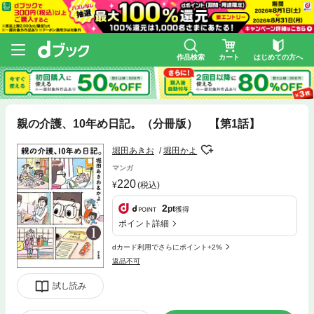
作品検索
カート
はじめての方へ
親の介護、10年め日記。（分冊版） 【第1話】
堀田あきお
堀田かよ
マンガ
220
(税込)
2
pt
獲得
ポイント詳細
dカード利用でさらにポイント+2%
返品不可
試し読み