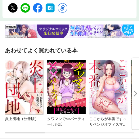
あわせてよく買われている本
炎上団地（分冊版）
タワマンで××パーティ
ここからが本番です～
しょ
ーした話
リベンジオフィスマッ
ら 
サージ～【フルカラ
音の
ー】
り］