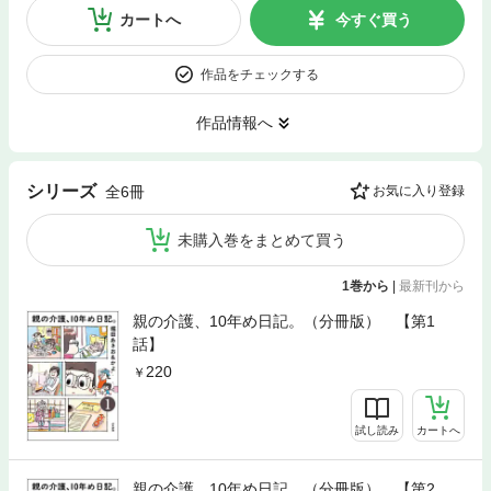
カートへ
今すぐ買う
作品をチェックする
作品情報へ
シリーズ
全6冊
お気に入り登録
未購入巻をまとめて買う
1巻から
|
最新刊から
親の介護、10年め日記。（分冊版） 【第1
話】
220
試し読み
カートへ
親の介護、10年め日記。（分冊版） 【第2