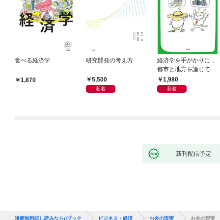
食べる経済学
研究開発の考え方
経済学を手がかりに，
都市と地方を論じてみ
よう
5,500
1,980
1,870
新着
新着
新刊配信予定
漫画無料試し読みならdブック
ビジネス・経済
お金の現実
お金の現実