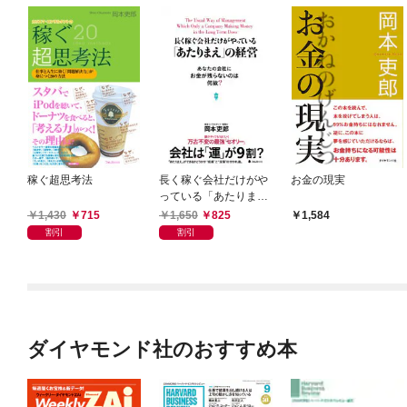
稼ぐ超思考法
長く稼ぐ会社だけがや
お金の現実
っている「あたりま
え」の経営
1,430
715
1,650
825
1,584
割引
割引
ダイヤモンド社のおすすめ本