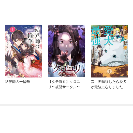
結界師の一輪華
【タテヨミ】クロユ
異世界転移したら愛犬
リ〜復讐サークル〜
が最強になりました ～
シルバーフェンリルと
俺が異世界暮らしを始
めたら～ THE COMIC