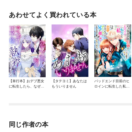
あわせてよく買われている本
【単行本】おデブ悪女
【タテヨミ】あなたは
バッドエンド目前のヒ
に転生したら、なぜか
もういりません
ロインに転生した私、
ラスボス王子様に執着
今世では恋愛するつも
されています
りがチートな兄が離し
てくれません！？@C
OMIC
同じ作者の本