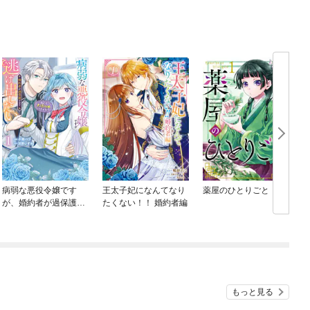
病弱な悪役令嬢です
王太子妃になんてなり
薬屋のひとりごと
が、婚約者が過保護す
たくない！！ 婚約者編
ぎて逃げ出したい(私た
ち犬猿の仲でしたよ
ね！？)
もっと見る