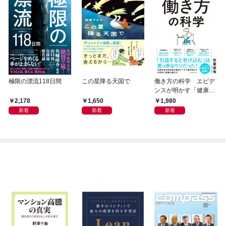
極限の漂流118日間
この星降る天国で
働き方の科学 エビデ
ンスが明かす「健康」
も「生産性」も手に入
2,178
1,650
1,980
れる方法
新着
新着
新着