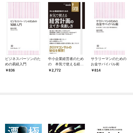
ビジネスパーソンのた
中小企業経営者のため
サラリーマンのための
めの易経入門
の 本気で使える経営
お金サバイバル術
計画の立て方・見直し
836
2,772
814
方