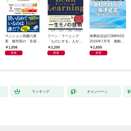
マンション高騰の真
リーン・ラーニング
海事総合誌COMPASS
実 都市部の「非居住
「ものにする」人が自
2026年7月号 激動の
化」が街を壊す
然とやっている 最小の
時代の海運経営 主要
1,056
2,200
1,650
インプットで最大の成
邦船社トップに聞く
新着
新着
新着
果を得る学習法
ランキング
キャンペーン