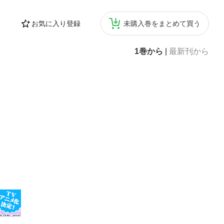
お気に入り登録
未購入巻をまとめて買う
1巻から
|
最新刊から