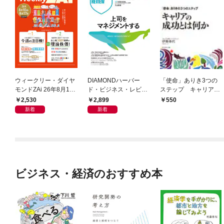
ウィークリー・ダイヤ
DIAMONDハーバー
「使命」ありき3つの
モンドZAi 26年8月10
ド・ビジネス・レビュ
ステップ キャリアの
日・17日合併号
ー 2026年9月号 特集
成功とは何か
2,530
2,899
550
「上司をマネジメント
新着
新着
する」
ビジネス・経済のおすすめ本