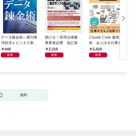
データ錬金術―週刊東
聴ける！実用法律書
Claude Code 徹底活用
洋経済ｅビジネス新書
事業者必携 改訂新
術 あらゆる仕事が爆
Ｎo.493
版 中小企業のための
速化する
440
2,310
2,420
株式会社【株主総会・
新着
新着
新着
取締役会・監査役会】
の議事録・登記の手続
きと書式サンプル集
無料