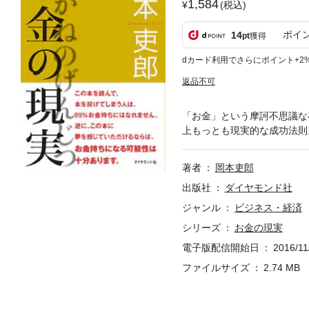
1,584
(税込)
ポイ
14
pt
獲得
dカード利用でさらにポイント+2
返品不可
「お金」という摩訶不思議な
上もっとも現実的な成功法則
著者
岡本吏郎
出版社
ダイヤモンド社
ジャンル
ビジネス・経済
シリーズ
お金の現実
電子版配信開始日
2016/11
ファイルサイズ
2.74 MB