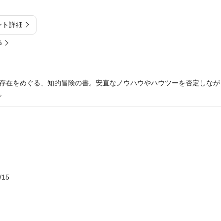
ント詳細
%
存在をめぐる、知的冒険の書。安直なノウハウやハウツーを否定しなが
。
/15