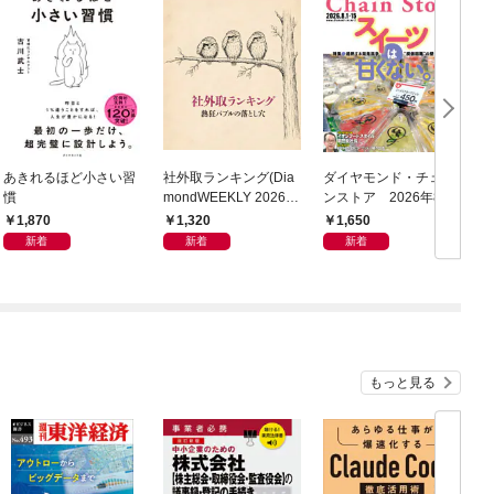
あきれるほど小さい習
社外取ランキング(Dia
ダイヤモンド・チェー
慣
mondWEEKLY 2026年
ンストア 2026年8月
8/8・15合併号)
1日・15日号
1,870
1,320
1,650
新着
新着
新着
もっと見る