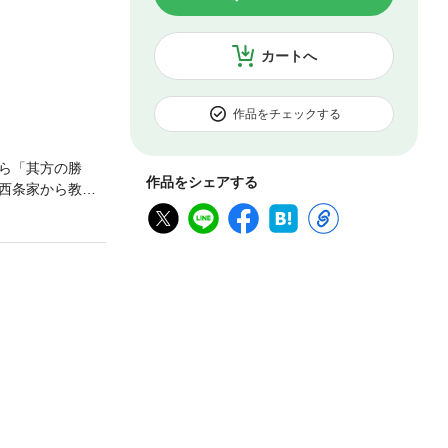
カートへ
作品をチェックする
ら「其方の勝
作品をシェアする
西条家から教養
受け、駿岡藩の北
は含まれません