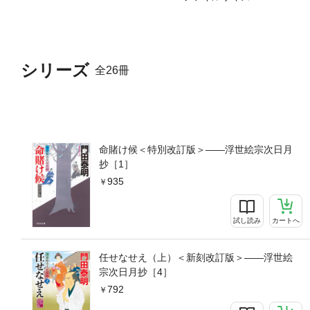
シリーズ
全26冊
命賭け候＜特別改訂版＞——浮世絵宗次日月
抄［1］
935
試し読み
カートへ
任せなせえ（上）＜新刻改訂版＞——浮世絵
宗次日月抄［4］
792