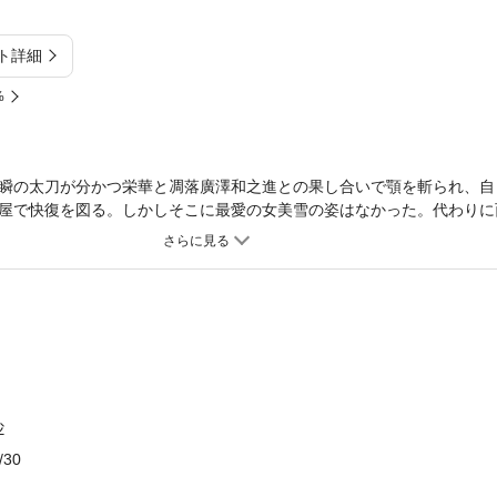
ト詳細
%
瞬の太刀が分かつ栄華と凋落廣澤和之進との果し合いで顎を斬られ、自
屋で快復を図る。しかしそこに最愛の女美雪の姿はなかった。代わりに
が、その頃美雪は悲痛なる”決断”を下していた。一方、和之進は藩命を
しい憎悪が研ぐ打貫流遺恨の剣は、再び宗次に向くか！※電子版に口絵
抄
/30