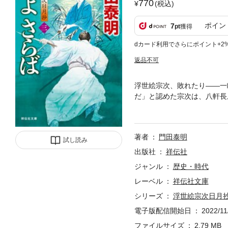
770
(税込)
ポイン
7
pt
獲得
dカード利用でさらにポイント+2
返品不可
浮世絵宗次、敗れたり——一
だ」と認めた宗次は、八軒長
豊かな女性舞が看病に訪れる
条一心斎暗殺に乗り出す。烈
著者
門田泰明
試し読み
出版社
祥伝社
ジャンル
歴史・時代
レーベル
祥伝社文庫
シリーズ
浮世絵宗次日月
電子版配信開始日
2022/11
ファイルサイズ
2.79 MB