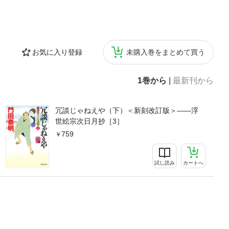
お気に入り登録
未購入巻をまとめて買う
1巻から
|
最新刊から
冗談じゃねえや（下）＜新刻改訂版＞——浮
世絵宗次日月抄［3］
759
試し読み
カートへ