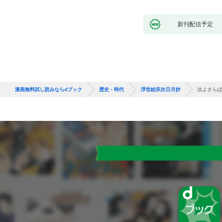
新刊配信予定
漫画無料試し読みならdブック
歴史・時代
浮世絵宗次日月抄
汝よさらば