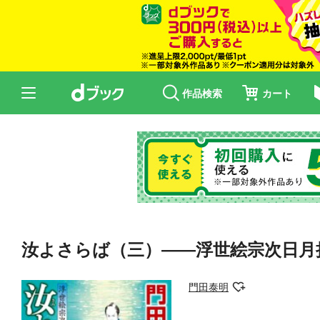
作品検索
カート
汝よさらば（三）——浮世絵宗次日月抄
門田泰明