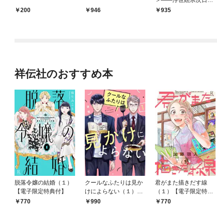
抄［1］
200
946
935
祥伝社のおすすめ本
脱落令嬢の結婚（１）
クールなふたりは見か
君がまた描きだす線
【電子限定特典付】
けによらない（１）
（１）【電子限定特典
【電子限定特典付】
付】
770
990
770