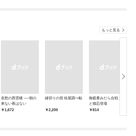
が…）（１）【電子限
定特典付】
もっと見る
哀愁の西雲楼 ──朝の
縁切りの宿 桂屋調べ帖
御庭番みだら合戦 犬忍
来ない夜はない
と猫忍登場
￥1,672
￥2,200
￥814
￥