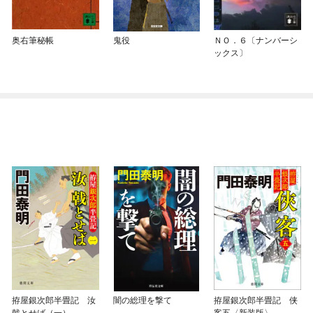
奥右筆秘帳
鬼役
ＮＯ．６〔ナンバーシ
ックス〕
拵屋銀次郎半畳記 汝
闇の総理を撃て
拵屋銀次郎半畳記 侠
戟とせば（一）
客五〈新装版〉