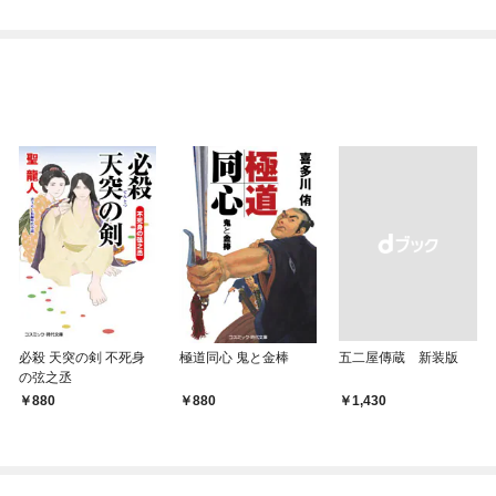
付】
必殺 天突の剣 不死身
極道同心 鬼と金棒
五二屋傳蔵 新装版
の弦之丞
880
880
￥1,430