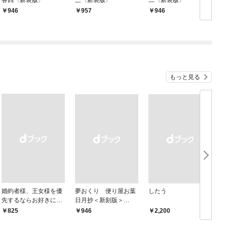
946
957
946
もっと見る
婚約者様、王女様を優
夢おくり 便り屋お葉
したう
先するならお好きにど
日月抄＜新刻版＞
うぞ（※ただし、私も
［1］
￥825
￥946
￥2,200
￥
王子様を優先します