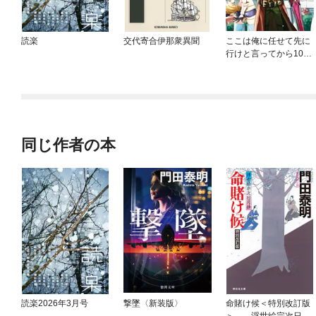
読楽
交代寄合伊那衆異聞
ここは俺に任せて先に
行けと言ってから10年
がたったら伝説になっ
ていた。
同じ作者の本
読楽2026年3月号
撃墜〈新装版〉
命賭け候＜特別改訂版
＞——浮世絵宗次日月