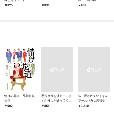
825
836
968
情けの花道 品川任侠
悪役令嬢を演じていま
私、愛されていますの
お宿
すが推しが嫌ってくれ
で〜おバカな悪役令
ません【単行本版】
嬢？いいえ、最強令嬢
902
￥858
￥1,210
（１）【電子限定特典
です〜