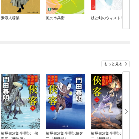
素浪人稼業
風の市兵衛
杖と剣のウィストリア
もっと見る
拵屋銀次郎半畳記 俠
拵屋銀次郎半畳記侠客
拵屋銀次郎半畳記 侠客
客四〈新装版〉
三〈新装版〉
二〈新装版〉