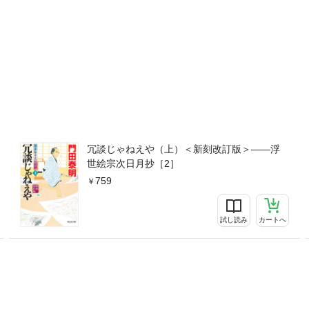
冗談じゃねえや（上）＜新刻改訂版＞——浮
世絵宗次日月抄［2］
759
試し読み
カートへ