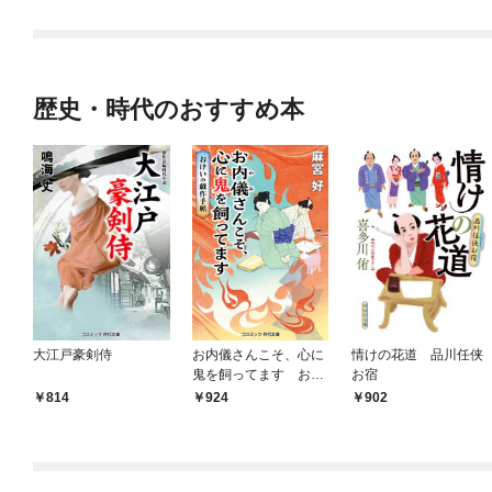
歴史・時代のおすすめ本
大江戸豪剣侍
お内儀さんこそ、心に
情けの花道 品川任侠
鬼を飼ってます おけ
お宿
いの戯作手帖
814
924
902