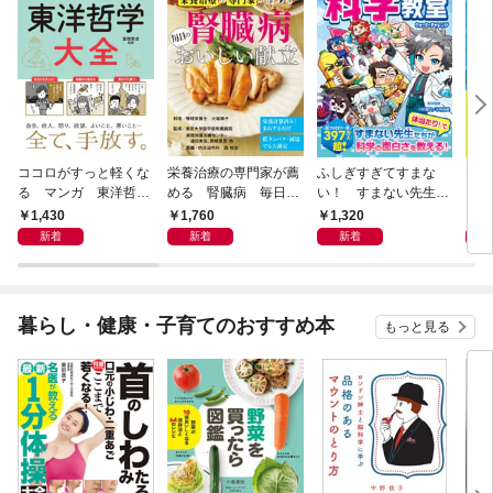
ココロがすっと軽くな
栄養治療の専門家が薦
ふしぎすぎてすまな
マイ
る マンガ 東洋哲学
める 腎臓病 毎日の
い！ すまない先生の
える
大全
おいしい献立
科学教室
1,430
1,760
1,320
1,
新着
新着
新着
暮らし・健康・子育てのおすすめ本
もっと見る