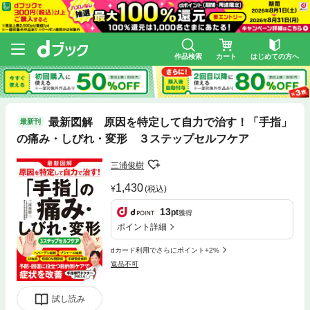
作品検索
カート
はじめての方へ
最新図解 原因を特定して自力で治す！「手指」
最新刊
の痛み・しびれ・変形 ３ステップセルフケア
三浦俊樹
1,430
(税込)
13
pt
獲得
ポイント詳細
dカード利用でさらにポイント+2%
返品不可
試し読み