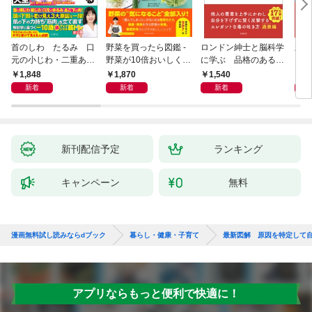
首のしわ たるみ 口
野菜を買ったら図鑑 -
ロンドン紳士と脳科学
新版
元の小じわ・二重あ
野菜が10倍おいしくな
に学ぶ 品格のあるマ
ご 何歳からでもここ
る保存法と64のレシピ
ウントのとり方
1,848
1,870
1,540
1,
まで若くなる！ 名医
-
新着
新着
新着
が教える最新１分体操
大全
新刊配信予定
ランキング
キャンペーン
無料
漫画無料試し読みならdブック
暮らし・健康・子育て
最新図解 原因を特定して
アプリならもっと便利で快適に！