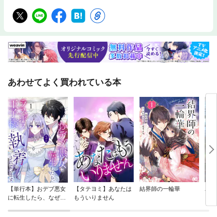
す。※印刷出版を電子書籍化するにあたり、電子書籍としては不要な情報
を含んでいる場合があります。また、印刷出版とは異なる表記・表現の場
合があります。株式会社西東社／seitosha
あわせてよく買われている本
【単行本】おデブ悪女
【タテヨミ】あなたは
結界師の一輪華
バッ
に転生したら、なぜか
もういりません
ロイ
ラスボス王子様に執着
今世
されています
りが