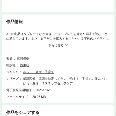
作品情報
※この商品はタブレットなど大きいディスプレイを備えた端末で読むこと
に適しています。また、文字だけを拡大することや、文字列のハイライ
ト、検索、辞書の参照、引用などの機能が使用できません。手指の痛みや
しびれ、腫れ、変形など、つらい症状の原因と対処法を、臨床経験豊富な
専門医が最新情報とともに分かりやすく解説します。まずは痛みの種類や
症状、痛む場所によって、どんな疾患なのかをセルフ診断。痛みの原因や
著者
三浦俊樹
症状緩和のために「すべきこと」「してはいけないこと」がわかります。
出版社
西東社
大きな文字と図解で優しく理解できます。家でできるセルフケアや、生活
習慣などについてもアドバイス！原因と対処法を理解して、自分で症状を
ジャンル
暮らし・健康・子育て
和らげるための１冊です。【著者プロフィール】三浦俊樹（みうらとし
シリーズ
最新図解 原因を特定して自力で治す！「手指」の痛み・し
き）：東京大学医学部を卒業後、東京大学医学部附属病院、米国ニューメ
びれ・変形 ３ステップセルフケア
キシコ大学などを経て、現在はJR東京総合病院副院長・整形外科部長、東
京大学医学部非常勤講師等を務める。日本手外科学会専門医・指導医・代
電子版配信開始日
2025/05/26
議員。NHK「きょうの健康」「チョイス」などにも出演。豊富な臨床実績
ファイルサイズ
28.05 MB
と最新研究によるエビデンスに基づいた情報発信などを行う。＜電子書籍
について＞※本電子書籍は同じ書名の出版物を紙版とし電子書籍化したも
のです。※本電子書籍は固定型レイアウトタイプの電子書籍です。※本文に
作品をシェアする
記載されている内容は、印刷出版当時の情報に基づき作成されたもので