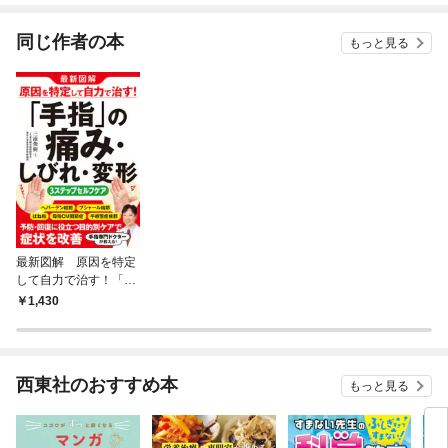
てく
OMI
同じ作者の本
もっと見る
最新図解 原因を特定
して自力で治す！「手
指」の痛み・しびれ・
1,430
変形 ３ステップセル
フケア
西東社のおすすめ本
もっと見る