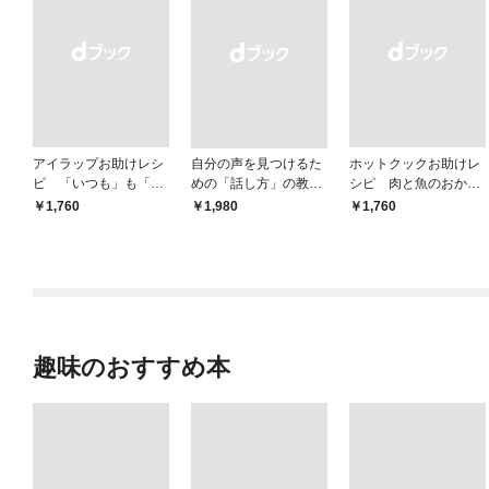
アイラップお助けレシ
自分の声を見つけるた
ホットクックお助けレ
ピ 「いつも」も「も
めの「話し方」の教
シピ 肉と魚のおか
しも」もおいしい！
室 Ｏｒａｃｙ（オラ
ず 少ない材料＆調味
￥1,760
￥1,980
￥1,760
シー）
料で、あとはスイッチ
ポン！
趣味のおすすめ本