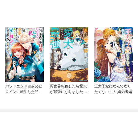
バッドエンド目前のヒ
異世界転移したら愛犬
王太子妃になんてなり
ロインに転生した私、
が最強になりました ～
たくない！！ 婚約者編
今世では恋愛するつも
シルバーフェンリルと
りがチートな兄が離し
俺が異世界暮らしを始
てくれません！？@C
めたら～ THE COMIC
OMIC