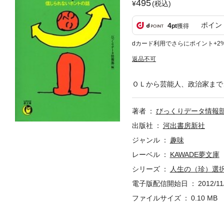
495
(税込)
ポイン
4
pt
獲得
dカード利用でさらにポイント+2
返品不可
ＯＬから芸能人、政治家まで
著者
びっくりデータ情報
出版社
河出書房新社
ジャンル
趣味
レーベル
KAWADE夢文庫
シリーズ
人生の（珍）選
電子版配信開始日
2012/11
ファイルサイズ
0.10 MB