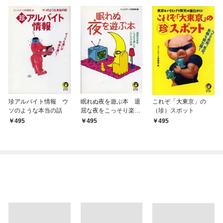
珍アルバイト情報 ウ
眠れぬ夜を遊ぶ本 退
これぞ「大東京」の
ソのような本当の話
屈な夜をこっそり楽し
（珍）スポット
むここだけの話
495
495
495