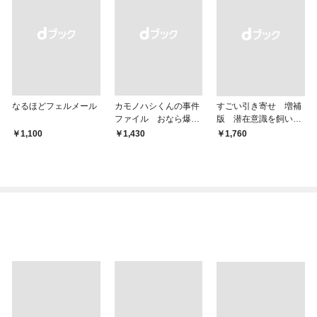
なるほどフェルメール
カモノハシくんの事件
すごい引き寄せ 増補
ファイル おなら爆
版 潜在意識を飼い馴
弾！ 危機イッパツ編
らす方法
￥1,100
￥1,430
￥1,760