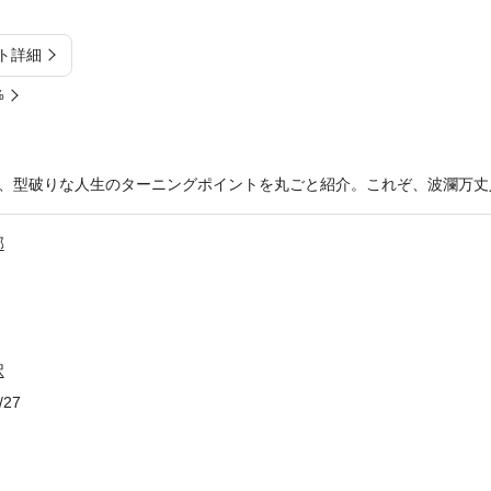
ト詳細
%
、型破りな人生のターニングポイントを丸ごと紹介。これぞ、波瀾万丈
部
択
/27