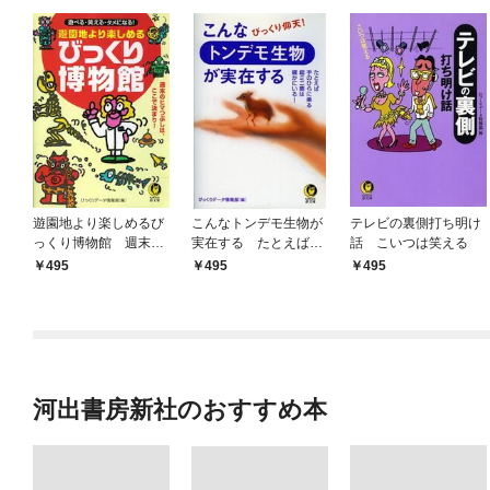
遊園地より楽しめるび
こんなトンデモ生物が
テレビの裏側打ち明け
っくり博物館 週末の
実在する たとえば手
話 こいつは笑える
ヒマつぶしは、ここで
のひらに乗る超ミニ鹿
495
495
495
決まり！
は確かにいる！
河出書房新社のおすすめ本