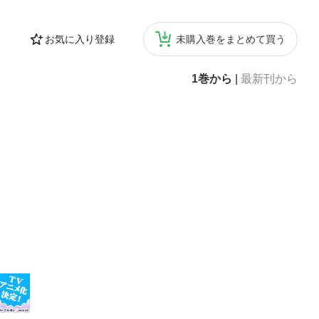
お気に入り登録
未購入巻をまとめて買う
1巻から
|
最新刊から