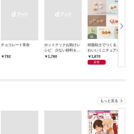
チョコレート革命
ホットクックお助けレ
樹脂粘土でつくる か
シピ 少ない材料＆調
わいいミニチュアパ
味料で、あとはスイッ
ン ベーキングパウダ
1,870
￥792
￥1,760
チポン！
ーでふっくらふくら
新着
む！ 電子レンジで乾
燥タイム短縮！
もっと見る