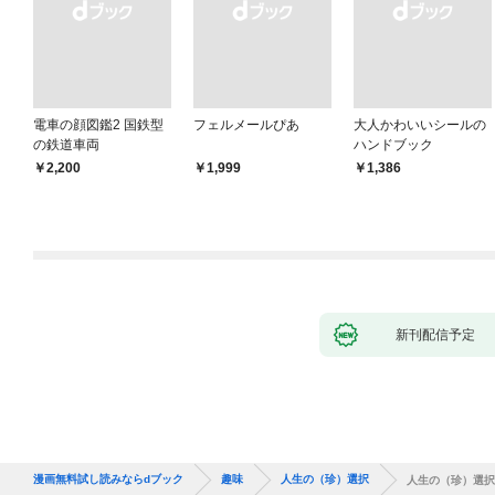
電車の顔図鑑2 国鉄型
フェルメールぴあ
大人かわいいシールの
の鉄道車両
ハンドブック
￥2,200
￥1,999
￥1,386
新刊配信予定
漫画無料試し読みならdブック
趣味
人生の（珍）選択
人生の（珍）選択