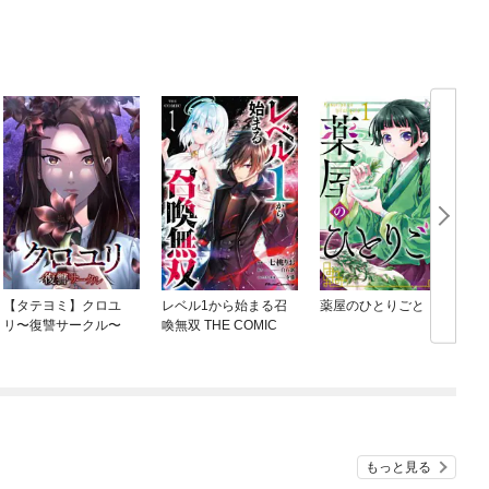
【タテヨミ】クロユ
レベル1から始まる召
薬屋のひとりごと
リ〜復讐サークル〜
喚無双 THE COMIC
もっと見る