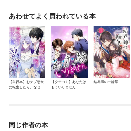
あわせてよく買われている本
【単行本】おデブ悪女
【タテヨミ】あなたは
結界師の一輪華
に転生したら、なぜか
もういりません
ラスボス王子様に執着
されています
同じ作者の本