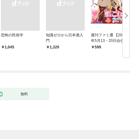
恐怖の民俗学
知識ゼロから日本酒入
週刊ファミ通 【2021
門
年5月13・20日合併
鑑
号】
￥1,045
￥1,320
599
無料