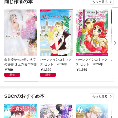
同じ作者の本
もっと見る
命を授かった使い捨て
ハーレクインコミック
ハーレクインコミック
ハー
の秘書 珠玉の名作本棚
ス セット 2026年 vo
ス セット 2026年 vo
ス 
l.1003
l.1060
l.92
760
1,320
1,760
1,
新着
新着
SBCrのおすすめ本
もっと見る