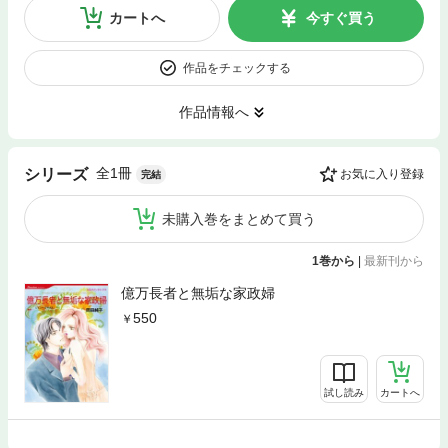
カートへ
今すぐ買う
作品をチェックする
作品情報へ
全1冊
シリーズ
お気に入り登録
完結
未購入巻をまとめて買う
1巻から
|
最新刊から
億万長者と無垢な家政婦
550
試し読み
カートへ