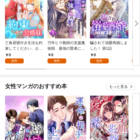
三食昼寝付き生活を約
万年ヒラ教師の支援魔
騙されて溺愛再婚しま
ヒト
束してください、公爵
術師、最強の賢者にな
した！ 第1話
様 1話
る～不人気の支援魔術
0
0
0
0
師は給料泥棒だと魔術
無料
無料
無料
大学をクビになった
が、出世した元教え子
たちのおかげで何も困
らない件～ 第1話
女性マンガのおすすめ本
もっと見る