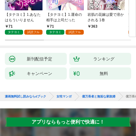
【タテヨミ】1.あなた
【タテヨミ】1.運命の
岩肌の花嫁は愛で溶か
愛し
はもういりません
相手は上司だった
される 1巻
い 
71
71
1
363
タテヨミ
試読フル
タテヨミ
試読フル
試
新刊配信予定
ランキング
キャンペーン
無料
漫画無料試し読みならdブック
女性マンガ
億万長者と無垢な家政婦
億万長
アプリならもっと便利で快適に！