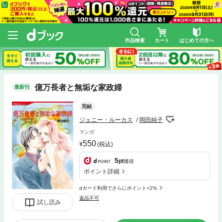
作品検索
カート
はじめての方へ
億万長者と無垢な家政婦
最新刊
完結
ジェニー・ルーカス
岡田純子
マンガ
550
(税込)
5
pt
獲得
ポイント詳細
dカード利用でさらにポイント+2%
返品不可
試し読み