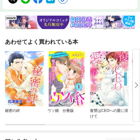
あわせてよく買われている本
秘密の絆
ウソ婚 分冊版
復讐はCEOへの愛に溶
秘め
けて