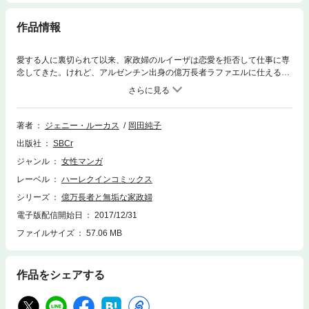
作品情報
愛する人に裏切られて以来、家政婦のルイーザは恋愛を拒否して仕事に専
念してきた。けれど、アルゼンチン出身の億万長者ラファエルに仕えるう
ち、恋心を抱いてしまう。彼が有名なプレイボーイにもかかわらず。ある
夜、ルイーザは悲しみに耐えきれず、ひとりキッチンで泣いていた。帰宅
してその姿を見たラファエルは、突然彼女の手首をつかみ、身体を壁に押
しつけ荒々しく唇を奪った！ふたりは欲望のままに結ばれる。が、やがて
著者
ジェニー・ルーカス
岡田純子
思いがけない運命が待ち受けていた。
出版社
SBCr
ジャンル
女性マンガ
レーベル
ハーレクインコミックス
シリーズ
億万長者と無垢な家政婦
電子版配信開始日
2017/12/31
ファイルサイズ
57.06 MB
作品をシェアする