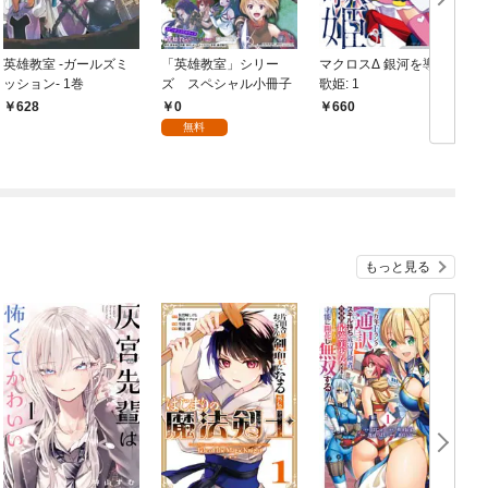
英雄教室 -ガールズミ
「英雄教室」シリー
マクロスΔ 銀河を導く
C
ッション- 1巻
ズ スペシャル小冊子
歌姫: 1
レ
月
0
628
660
無料
もっと見る