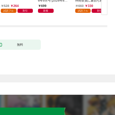
6年9月号 [2026年8月6
仲間全員に裏切られた
日発売]
ので最強の魔物と組み
528
264
699
660
330
ます 1巻
試読フル
割引
新着
試読フル
割引
無料