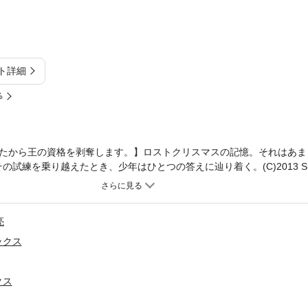
ト詳細
%
たから王の資格を剥奪します。】ロストクリスマスの記憶。それはあま
練を乗り越えたとき、少年はひとつの答えに辿り着く。(C)2013 Shion M
亮
ックス
クス