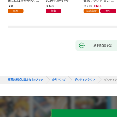
彼女には秘密がありま
2026年36+37号
破滅フラグを“実力”で
した(1)
叩き折っていたら、い
0
400
770
616
つの間にかヒロイン達
無料
新着
試読増量
割引
から英雄視されるよう
になった件（コミッ
ク） 1巻
新刊配信予定
漫画無料試し読みならdブック
少年マンガ
ギルティクラウン
ギルティク