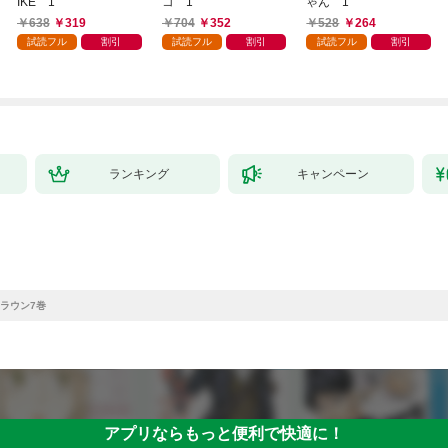
IKE 1
コ 1
ゃん 1
638
319
704
352
528
264
試読フル
割引
試読フル
割引
試読フル
割引
ランキング
キャンペーン
ラウン7巻
アプリならもっと便利で快適に！