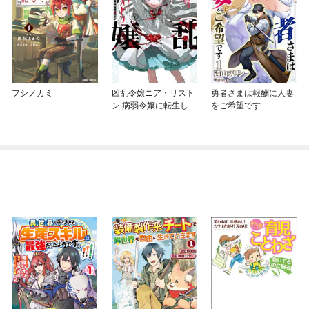
フシノカミ
凶乱令嬢ニア・リスト
勇者さまは報酬に人妻
ン 病弱令嬢に転生した
をご希望です
神殺しの武人の華麗な
る無双録