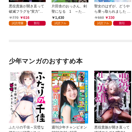
悪役貴族が開き直って
片田舎のおっさん、剣
聖女のはずが、どうや
破滅フラグを“実力”で
聖になる 1 ～ただ
ら乗っ取られました 1
叩き折っていたら、い
の田舎の剣術師範だっ
巻
770
616
1,430
660
330
つの間にかヒロイン達
たのに、大成した弟子
試読増量
割引
試読フル
試読フル
割引
から英雄視されるよう
たちが俺を放ってくれ
になった件（コミッ
ない件～
ク） 1巻
少年マンガのおすすめ本
ふたりの千佳～完璧な
週刊少年チャンピオン
悪役貴族が開き直って