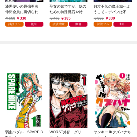
漆黒使いの最強勇者
聖女の姉ですが、妹の
難攻不落の魔王城へよ
仲間全員に裏切られた
ための特殊魔石や特殊
うこそ～デバフは不要
ので最強の魔物と組み
薬草の採取をやめた
と勇者パーティーを追
660
330
770
385
660
330
ます 1巻
ら、隣国の魔術師様の
い出された黒魔導士、
試読フル
割引
試読増量
割引
試読フル
割引
元で幸せになりまし
魔王軍の最高幹部に迎
た！（コミック） 1巻
えられる～ １巻
弱虫ペダル SPARE B
WORST外伝 グリ
ヤンキーJKクズハナち