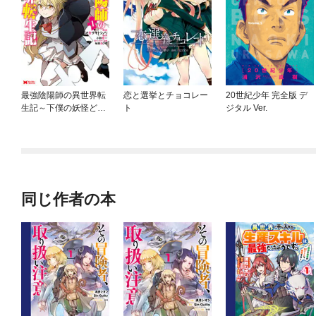
最強陰陽師の異世界転
恋と選挙とチョコレー
20世紀少年 完全版 デ
生記～下僕の妖怪ども
ト
ジタル Ver.
に比べてモンスターが
弱すぎるんだが～（コ
ミック）
同じ作者の本