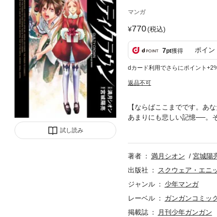
マンガ
770
(税込)
ポイン
7
pt
獲得
dカード利用でさらにポイント+2
返品不可
【ならばここまでです。あな
あまりにも悲しい記憶──。その試
ギルティクラウン製作委員会
試し読み
著者
満月シオン
宮城陽
出版社
スクウェア・エニ
ジャンル
少年マンガ
レーベル
ガンガンコミッ
掲載誌
月刊少年ガンガン