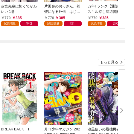
灰宮先輩は怖くてかわ
片田舎のおっさん、剣
万年Fランク【通訳】
いい 1巻
聖になる外伝 はじま
スキル持ち底辺冒険
りの魔法剣士 1巻
者、異種族の最強美少
770
385
770
385
770
385
女たちとパーティーを
試読増量
割引
試読増量
割引
試読増量
割引
組んで才能に開花し無
双する 1巻
もっと見る
BREAK BACK 1
月刊少年マガジン 202
漆黒使いの最強勇者