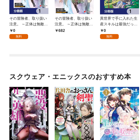
その冒険者、取り扱い
その冒険者、取り扱い
異世界で手に入れた生
注意。 ～正体は無敵の
注意。 ～正体は無敵の
産スキルは最強だった
下僕たちを統べる異世
下僕たちを統べる異世
ようです。 ～創造＆
0
0
682
界最強の魔導王～【分
界最強の魔導王～
器用のWチートで無双
無料
無料
冊版】 1
（１）
する～【分冊版】 1
スクウェア・エニックスのおすすめ本