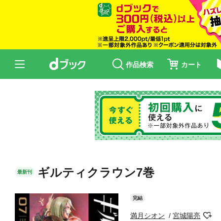
作品検索
カート
ギルティクラウン7巻
最新刊
完結
満月シオン
宮城陽亮