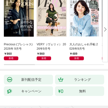
Precious (プレシャス)
VERY（ヴェリィ） 20
大人のおしゃれ手帖 2
婦人
2026年 9月号
26年9月号
026年9月号
860
860
489
1,
新着
新着
新着
新刊配信予定
ランキング
キャンペーン
無料