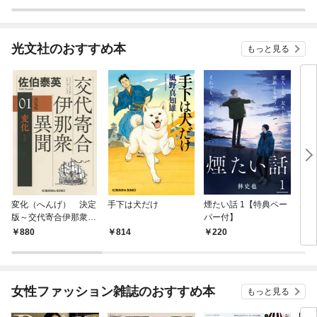
光文社のおすすめ本
もっと見る
変化（へんげ） 決定
手下は犬だけ
煙たい話 1【特典ペー
鬼役
版～交代寄合伊那衆異
パー付】
聞（1）～
880
814
220
7
女性ファッション雑誌のおすすめ本
もっと見る