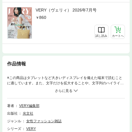
VERY（ヴェリィ） 2026年7月号
860
試し読み
カートへ
作品情報
※この商品はタブレットなど大きいディスプレイを備えた端末で読むこと
に適しています。また、文字だけを拡大することや、文字列のハイライ
ト、検索、辞書の参照、引用などの機能が使用できません。※デジタル版
の表紙は紙版と異なりますが、内容は同じです※買い足すなら“暑い秋にも
着たい服”／SNAP！ TOKYO REAL OSHARE MAMA／久しぶり買いなら
「ハンサムウォッチ」が賢い選択※デジタル版は紙の雑誌と掲載内容が一
著者
VERY編集部
部異なる場合がございます。※デジタル版からは応募できない懸賞などが
出版社
光文社
ございます。
ジャンル
女性ファッション雑誌
シリーズ
VERY