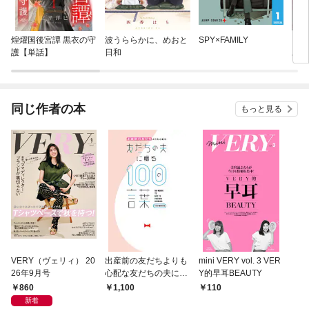
煌燿国後宮譚 黒衣の守
波うららかに、めおと
SPY×FAMILY
うち
護【単話】
日和
あげ
同棲
同じ作者の本
もっと見る
VERY（ヴェリィ） 20
出産前の友だちよりも
mini VERY vol. 3 VER
26年9月号
心配な友だちの夫に贈
Y的早耳BEAUTY
る100の言葉
860
1,100
110
新着