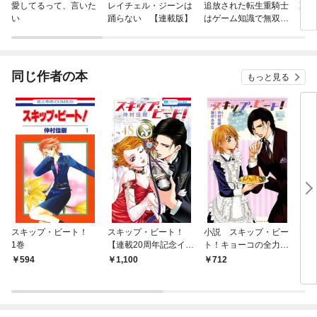
愛してるって、言いた
レイチェル・ジーンは
追放された転生重騎士
薬屋
い
踊らない 【連載版】
はゲーム知識で無双す
る
同じ作者の本
もっと見る
スキップ・ビート！
スキップ・ビート！
小説 スキップ・ビー
BL
1巻
【連載20周年記念イラ
ト！キョーコの全力フ
スト集つき特装版】
ルコース！
594
1,100
712
5
48巻