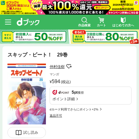
作品検索
カート
はじめての方へ
スキップ・ビート！ 29巻
仲村佳樹
マンガ
594
(税込)
5
pt
獲得
ポイント詳細
dカード利用でさらにポイント+2%
返品不可
試し読み