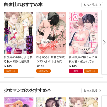
白泉社のおすすめ本
もっと見る
社交界の毒婦とよばれ
私を叱る日鷹君と毎晩
新入社員の藤くんに今
魔導
る私～素敵な辺境伯令
シています［ばら売
夜も甘く抱かれてます
導書
息に腕を折られたの
り］ 第1話
［ばら売り］ 第1話
の精
165
165
165
1
で、責任とってもらい
した
試読フル
試読フル
新着
試読フル
試
ます～［ばら売り］
下が
第1話
にい
り］
少女マンガのおすすめ本
もっと見る