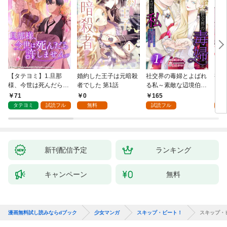
【タテヨミ】1.旦那
婚約した王子は元暗殺
社交界の毒婦とよばれ
視線
様、今世は死んだら許
者でした 第1話
る私～素敵な辺境伯令
る 1
しません
息に腕を折られたの
71
0
165
1
で、責任とってもらい
タテヨミ
試読フル
無料
試読フル
試
ます～［ばら売り］
第1話
新刊配信予定
ランキング
キャンペーン
無料
漫画無料試し読みならdブック
少女マンガ
スキップ・ビート！
スキップ・