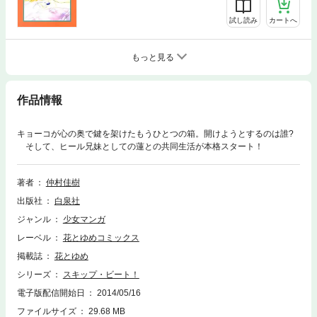
試し読み
カートへ
もっと見る
作品情報
キョーコが心の奥で鍵を架けたもうひとつの箱。開けようとするのは誰?
そして、ヒール兄妹としての蓮との共同生活が本格スタート！
著者
仲村佳樹
出版社
白泉社
ジャンル
少女マンガ
レーベル
花とゆめコミックス
掲載誌
花とゆめ
シリーズ
スキップ・ビート！
電子版配信開始日
2014/05/16
ファイルサイズ
29.68 MB