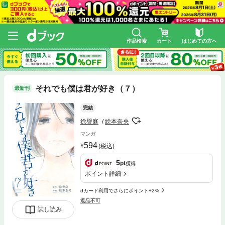
作品検索
カート
はじめての方へ
それでも僕は君が好き（７）
最新刊
完結
徐譽庭
絵本奈央
マンガ
594
(税込)
5
pt
獲得
ポイント詳細
dカード利用でさらにポイント+2%
返品不可
試し読み