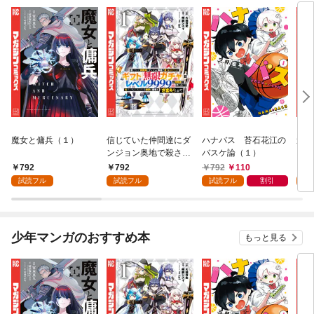
魔女と傭兵（１）
信じていた仲間達にダ
ハナバス 苔石花江の
追放
ンジョン奥地で殺され
バスケ論（１）
『自
かけたがギフト『無限
領地
792
792
792
110
7
ガチャ』でレベル９９
強の
試読フル
試読フル
試読フル
割引
試
９９の仲間達を手に入
～最
れて元パーティーメン
で始
バーと世界に復讐＆
拓ス
『ざまぁ！』します！
（１
少年マンガのおすすめ本
もっと見る
（１）