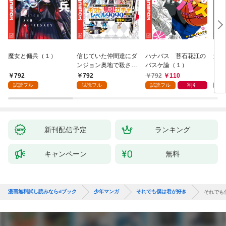
魔女と傭兵（１）
信じていた仲間達にダ
ハナバス 苔石花江の
追放
ンジョン奥地で殺され
バスケ論（１）
『自
かけたがギフト『無限
領地
792
792
792
110
7
ガチャ』でレベル９９
強の
試読フル
試読フル
試読フル
割引
試
９９の仲間達を手に入
～最
れて元パーティーメン
で始
バーと世界に復讐＆
拓ス
『ざまぁ！』します！
（１
（１）
新刊配信予定
ランキング
キャンペーン
無料
漫画無料試し読みならdブック
少年マンガ
それでも僕は君が好き
それでも