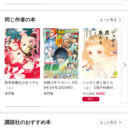
同じ作者の本
もっと見る
新本格魔法少女りすか
別冊少年マガジン 202
ジョゼと虎と魚たち
荒ぶ
（１）
4年3月号 [2024年2月9
（上）【電子特典付
よ。
日発売]
き】
ク第
1,100
550
779
770
1,
割引
講談社のおすすめ本
もっと見る