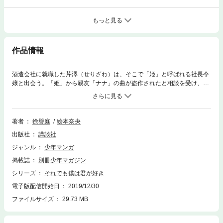
もっと見る
作品情報
酒造会社に就職した芹澤（せりざわ）は、そこで「姫」と呼ばれる社長令
嬢と出会う。「姫」から親友「ナナ」の曲が盗作されたと相談を受け、協
力するうちに距離が縮まっていく二人。ところがある夜、雨の中傘もささ
ず歩く「ナナ」を見かけた芹澤は…。珠玉の恋愛オムニバス、ついに完
結！
著者
徐譽庭
絵本奈央
出版社
講談社
ジャンル
少年マンガ
掲載誌
別冊少年マガジン
シリーズ
それでも僕は君が好き
電子版配信開始日
2019/12/30
ファイルサイズ
29.73 MB