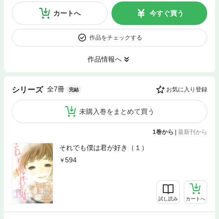
カートへ
今すぐ買う
作品をチェックする
作品情報へ
全7冊
シリーズ
お気に入り登録
完結
未購入巻をまとめて買う
1巻から
|
最新刊から
それでも僕は君が好き（１）
594
試し読み
カートへ