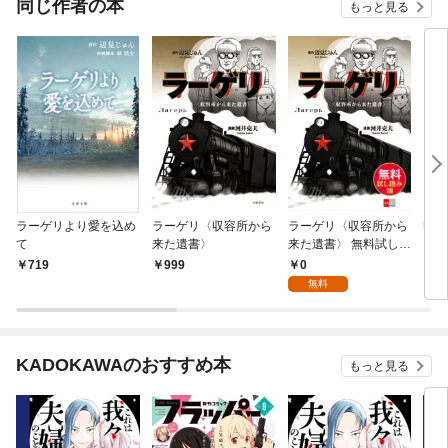
同じ作者の本
もっと見る
ラーゲリより愛を込め
ラーゲリ〈収容所から
ラーゲリ〈収容所から
収容
て
来た遺書〉
来た遺書〉 無料試し読
ら来
み版
0
719
999
6
無料
KADOKAWAのおすすめ本
もっと見る