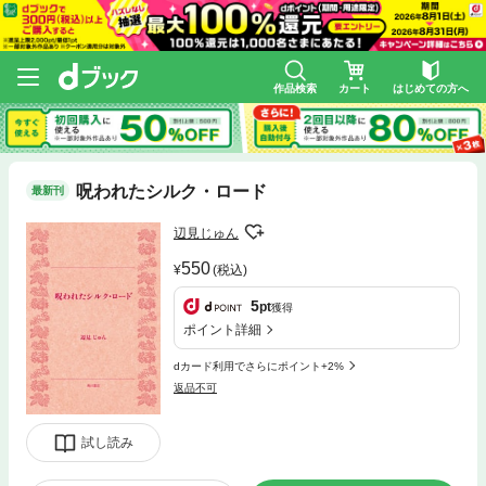
作品検索
カート
はじめての方へ
呪われたシルク・ロード
最新刊
辺見じゅん
550
(税込)
5
pt
獲得
ポイント詳細
dカード利用でさらにポイント+2%
返品不可
試し読み