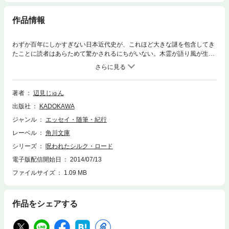
作品情報
わずか百年にしかすぎない日本近代史が、これほど大きな謎を包含してき
たことに読者はあらためて驚かされるにちがいない。木霊が語り風が生き
ものだったころの民話をさがして村を訪れた筆者は、古い老尼殺害譚を契
機に血ぬられた村の歴史を掘りおこし、村に富と騒擾とをもたらした一本
の道を追求する……。本書は、男たちの欲望と機織り女のエロスの唄によ
って撚られた謎の道シルク・ロードの全貌を貴重な証言と豊富な聞き書き
著者
辺見じゅん
によって実証し、開港前のブラック・マーケット＝横浜の姿や近代日本の
出版社
KADOKAWA
性格を決定的にしたペリー来航の隠された目的などをここにはじめて明ら
かにする。画期的傑作長編ドキュメント。
ジャンル
エッセイ・随筆・紀行
レーベル
角川文庫
シリーズ
呪われたシルク・ロード
電子版配信開始日
2014/07/13
ファイルサイズ
1.09 MB
作品をシェアする