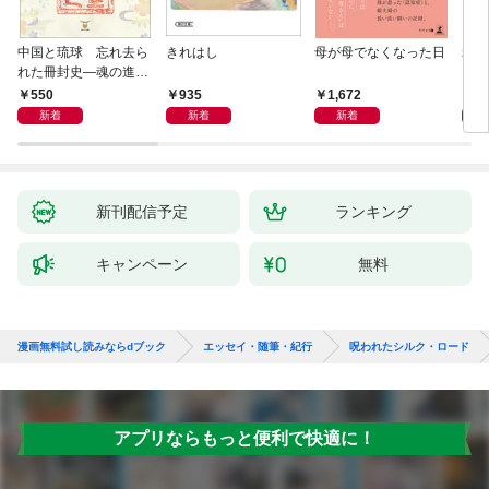
中国と琉球 忘れ去ら
きれはし
母が母でなくなった日
老い
れた冊封史―魂の進化
―
550
935
1,672
1,
新着
新着
新着
新刊配信予定
ランキング
キャンペーン
無料
漫画無料試し読みならdブック
エッセイ・随筆・紀行
呪われたシルク・ロード
アプリならもっと便利で快適に！