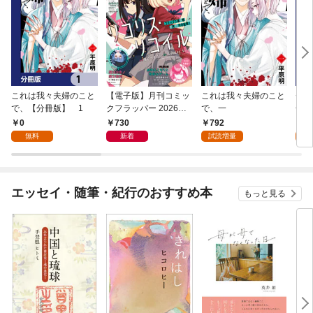
これは我々夫婦のこと
【電子版】月刊コミッ
これは我々夫婦のこと
チェ
で、【分冊版】 1
クフラッパー 2026年9
で、一
冊版
月号
0
730
792
0
無料
新着
試読増量
エッセイ・随筆・紀行のおすすめ本
もっと見る