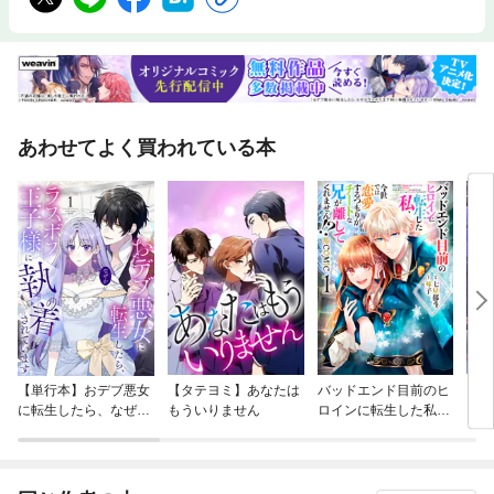
あわせてよく買われている本
【単行本】おデブ悪女
【タテヨミ】あなたは
バッドエンド目前のヒ
【タ
に転生したら、なぜか
もういりません
ロインに転生した私、
リ〜
ラスボス王子様に執着
今世では恋愛するつも
されています
りがチートな兄が離し
てくれません！？@C
OMIC