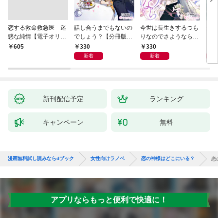
恋する救命救急医 迷
話し合うまでもないの
今世は長生きするつも
夫が
惑な純情【電子オリジ
でしょう？【分冊版】
りなのでさようなら
した
ナル】
1
【分冊版】1
ます
330
330
3
￥605
新着
新着
新刊配信予定
ランキング
キャンペーン
無料
漫画無料試し読みならdブック
女性向けラノベ
恋の神様はどこにいる？
恋
アプリならもっと便利で快適に！