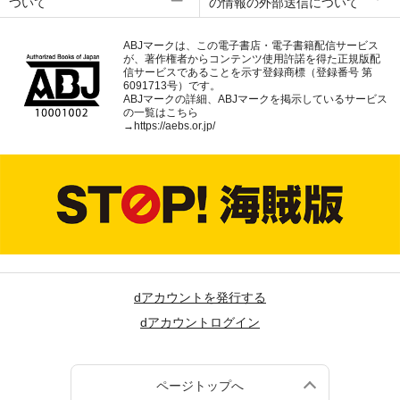
ついて
の情報の外部送信について
ABJマークは、この電子書店・電子書籍配信サービス
が、著作権者からコンテンツ使用許諾を得た正規版配
信サービスであることを示す登録商標（登録番号 第
6091713号）です。
ABJマークの詳細、ABJマークを掲示しているサービス
の一覧はこちら
→
https://aebs.or.jp/
dアカウントを発行する
dアカウントログイン
ページトップへ