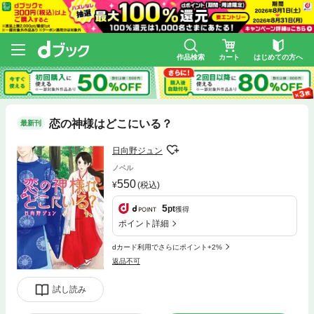
作品検索
カート
はじめての方へ
恋の神様はどこにいる？
最新刊
日向野ジュン
ノベル
550
(税込)
5
pt
獲得
ポイント詳細
dカード利用でさらにポイント+2%
返品不可
試し読み