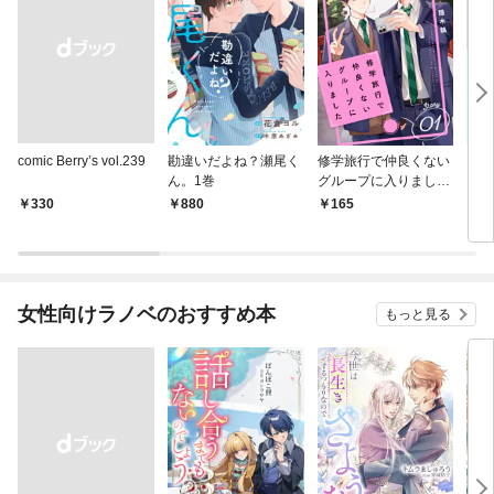
comic Berry’s vol.239
勘違いだよね？瀬尾く
修学旅行で仲良くない
フミ
ん。1巻
グループに入りました
レ済
【単話版】1巻
版】
￥330
880
165
1
女性向けラノベのおすすめ本
もっと見る