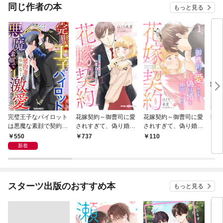
同じ作者の本
もっと見る
完璧王子なパイロット
花嫁契約～御曹司に愛
花嫁契約～御曹司に愛
医者
は悪魔な素顔で契約妻
されすぎて、偽り婚を
されすぎて、偽り婚を
ート
を容赦なく激愛する
拒否できません～ 1
拒否できません～【分
溺愛
550
737
110
8
冊版】1話
す！
新着
スターツ出版のおすすめ本
もっと見る