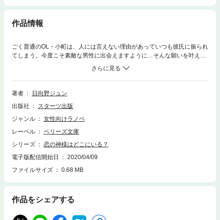
作品情報
ごく普通のOL・小町は、人には言えない理由があっていつも彼氏に振られ
てしまう。今度こそ素敵な男性に出会えますように…そんな願いを叶える
べく神社にお参りすると、モデルみたいなイケメン・志貴に願いを聞かれ
てしまった！ 実はその神社の神主だった彼は小町の神頼みを一笑し「俺
を１ヵ月で落としてみろ」なんて言いだす始末。しかも強引にも小町を巫
女として転職させようとして!?
著者
日向野ジュン
出版社
スターツ出版
ジャンル
女性向けラノベ
レーベル
ベリーズ文庫
シリーズ
恋の神様はどこにいる？
電子版配信開始日
2020/04/09
ファイルサイズ
0.68 MB
作品をシェアする