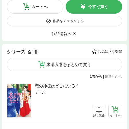
カートへ
今すぐ買う
作品をチェックする
作品情報へ
シリーズ
全1冊
お気に入り登録
未購入巻をまとめて買う
1巻から
|
最新刊から
恋の神様はどこにいる？
550
試し読み
カートへ