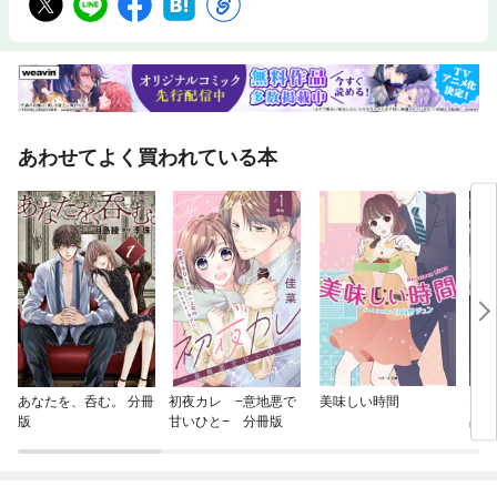
あわせてよく買われている本
あなたを、呑む。 分冊
初夜カレ −意地悪で
美味しい時間
エリ
版
甘いひと− 分冊版
占愛
えな