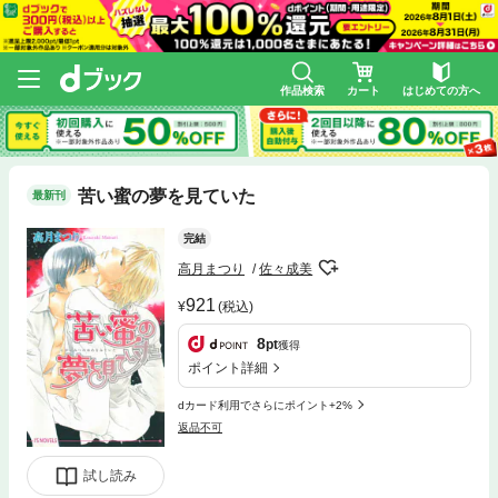
作品検索
カート
はじめての方へ
苦い蜜の夢を見ていた
最新刊
完結
高月まつり
佐々成美
921
(税込)
8
pt
獲得
ポイント詳細
dカード利用でさらにポイント+2%
返品不可
試し読み