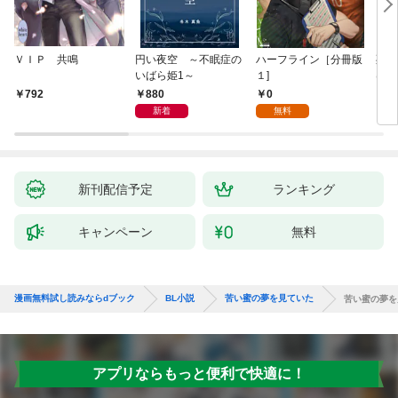
ＶＩＰ 共鳴
円い夜空 ～不眠症の
ハーフライン［分冊版
死に
いばら姫1～
１]
は、
験を
880
0
792
6
た。
新着
無料
新刊配信予定
ランキング
キャンペーン
無料
漫画無料試し読みならdブック
BL小説
苦い蜜の夢を見ていた
苦い蜜の夢を
アプリならもっと便利で快適に！