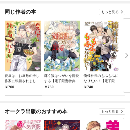
同じ作者の本
もっと見る
夏屋は、お屋敷の推し
輝く狼はつがいを寵愛
俺様社長のもふもふに
混線
作家に執着されました
する【電子限定特典
なりたい！【電子限定
【電子限定特典付】
付】
特典付】
760
730
740
9
オークラ出版のおすすめ本
もっと見る