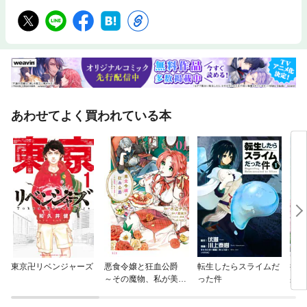
あわせてよく買われている本
東京卍リベンジャーズ
悪食令嬢と狂血公爵
転生したらスライムだ
授か
～その魔物、私が美味
った件
身籠
しくいただきます！～
して
【単