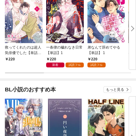
救ってくれたのは超人
一条律の穢れなき日常
弟なんて辞めてやる
コー
気俳優でした【単話】
【単話】1
【単話】 1
はじ
1
1
220
220
220
2
新着
試読フル
試読フル
BL小説のおすすめ本
もっと見る