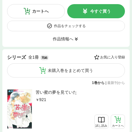
カートへ
今すぐ買う
作品をチェックする
作品情報へ
全1冊
シリーズ
お気に入り登録
完結
未購入巻をまとめて買う
1巻から
|
最新刊から
苦い蜜の夢を見ていた
921
試し読み
カートへ