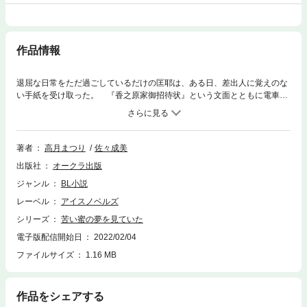
作品情報
退屈な日常をただ過ごしているだけの匡耶は、ある日、差出人に覚えのな
い手紙を受け取った。 『香之原家御招待状』という文面とともに電車の
切符も同封されていたそれを怪しく思いながらも、匡耶は招待を受けるこ
とにする。雪深い地に建つ香之原家の館には、美しいがどことなく嫌な感
じが漂う紫織と、素直で健全な雰囲気ながらも匡耶を誘惑しようとする亜
鷲が住んでいて――。 ※こちらの作品には、紙版に収録の口絵・挿絵等の
著者
高月まつり
佐々成美
イラストは収録されておりません。
出版社
オークラ出版
ジャンル
BL小説
レーベル
アイスノベルズ
シリーズ
苦い蜜の夢を見ていた
電子版配信開始日
2022/02/04
ファイルサイズ
1.16 MB
作品をシェアする