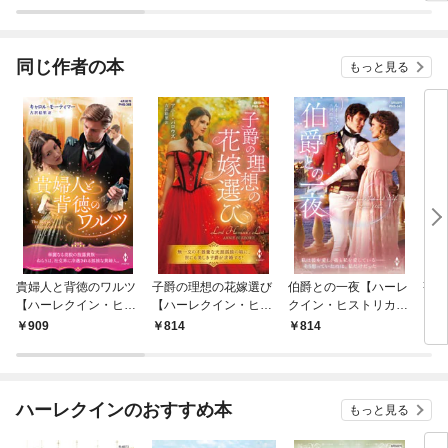
ーグ
同じ作者の本
もっと見る
貴婦人と背徳のワルツ
子爵の理想の花嫁選び
伯爵との一夜【ハーレ
薔薇
【ハーレクイン・ヒス
【ハーレクイン・ヒス
クイン・ヒストリカ
【ハ
トリカル・スペシャル
トリカル・スペシャル
ル・スペシャル版】
トリ
909
814
814
8
版】
版】
版】
ハーレクインのおすすめ本
もっと見る