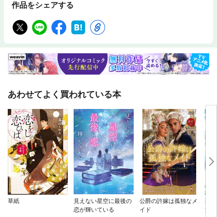
作品をシェアする
あわせてよく買われている本
草紙
見えない星空に最後の
公爵の許嫁は孤独なメ
死に
恋が輝いている
イド
活を