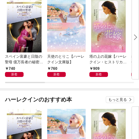
スペイン富豪と日陰の
天使のとりこ【ハーレ
塔の上の花嫁【ハーレ
幼す
聖母 億万長者の秘密同
クイン文庫版】
クイン・ヒストリカ
作選
盟 II ハーレクイン・ロ
ル・スペシャル版】
イマ
740
760
909
7
マンス～純潔のシンデ
新着
新着
新着
レラ～
ハーレクインのおすすめ本
もっと見る