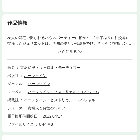
作品情報
友人の邸宅で開かれるハウスパーティーに招かれ、1年半ぶりに社交界に
復帰したジュリエットは、周囲の冷たい視線を浴び、さっそく後悔し始め
ていた。そこへ、見目麗しいがやけになれなれしい紳士が、厚かましくも
エスコートを名乗り出てきた。セバスチャン・セントクレア卿――公爵家
の稀代の放蕩者。きっと女主人に説得されたか賭でもしているに違いな
い。黒い噂のつきまとうわたしと、かかわりたいはずがないのだから。不
著者
古沢絵里
キャロル・モーティマー
躾な誘惑を冷たくあしらったその夜遅く、寝室のバルコニーでたたずんで
出版社
ハーレクイン
いると、彼が物陰から現れた！■公爵家の三男坊として自由気ままに生き
てきた道楽者のセバスチャン。ところが遊びのはずの逢瀬は思いがけない
ジャンル
ハーレクイン
愛と苦悩を導くことになります。セントクレア家の苦くて切ない恋物語で
レーベル
ハーレクイン・ヒストリカル・スペシャル
す。
掲載誌
ハーレクイン・ヒストリカル・スペシャル
シリーズ
貴婦人と背徳のワルツ
電子版配信開始日
2012/04/17
ファイルサイズ
0.44 MB