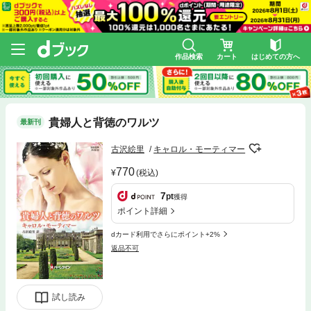
作品検索
カート
はじめての方へ
貴婦人と背徳のワルツ
最新刊
古沢絵里
キャロル・モーティマー
770
(税込)
7
pt
獲得
ポイント詳細
dカード利用でさらにポイント+2%
返品不可
試し読み