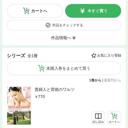
カートへ
今すぐ買う
作品をチェックする
作品情報へ
シリーズ
全1冊
お気に入り登録
未購入巻をまとめて買う
1巻から
|
最新刊から
貴婦人と背徳のワルツ
770
試し読み
カートへ