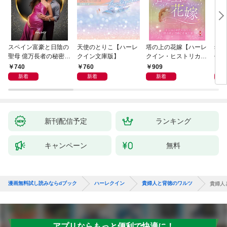
スペイン富豪と日陰の
天使のとりこ【ハーレ
塔の上の花嫁【ハーレ
幼す
聖母 億万長者の秘密同
クイン文庫版】
クイン・ヒストリカ
作選
盟 II ハーレクイン・ロ
ル・スペシャル版】
イマ
740
760
909
7
マンス～純潔のシンデ
新着
新着
新着
レラ～
新刊配信予定
ランキング
キャンペーン
無料
漫画無料試し読みならdブック
ハーレクイン
貴婦人と背徳のワルツ
貴婦人
アプリならもっと便利で快適に！