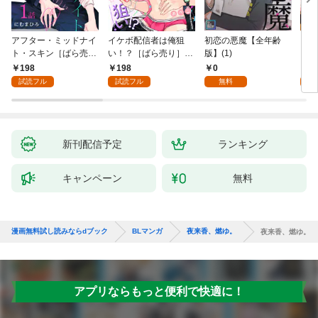
アフター・ミッドナイ
イケボ配信者は俺狙
初恋の悪魔【全年齢
ライ
ト・スキン［ばら売
い！？［ばら売り］
版】(1)
【全
り］ 第1話
第1話
198
198
0
0
試読フル
試読フル
無料
新刊配信予定
ランキング
キャンペーン
無料
漫画無料試し読みならdブック
BLマンガ
夜来香、燃ゆ。
夜来香、燃ゆ。
アプリならもっと便利で快適に！