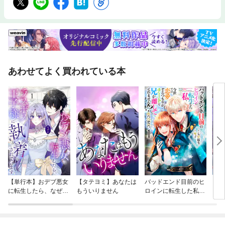
あわせてよく買われている本
【単行本】おデブ悪女
【タテヨミ】あなたは
バッドエンド目前のヒ
【タ
に転生したら、なぜか
もういりません
ロインに転生した私、
リ〜
ラスボス王子様に執着
今世では恋愛するつも
されています
りがチートな兄が離し
てくれません！？@C