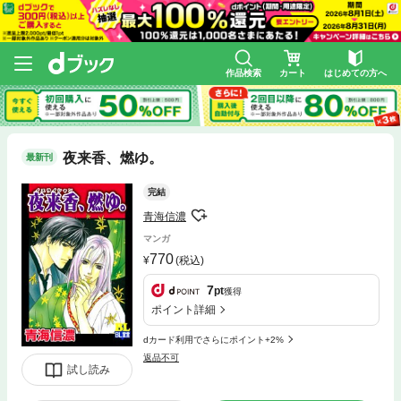
作品検索
カート
はじめての方へ
夜来香、燃ゆ。
最新刊
完結
青海信濃
マンガ
770
(税込)
7
pt
獲得
ポイント詳細
dカード利用でさらにポイント+2%
返品不可
試し読み