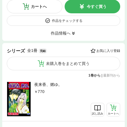
カートへ
今すぐ買う
作品をチェックする
作品情報へ
全1冊
シリーズ
お気に入り登録
完結
未購入巻をまとめて買う
1巻から
|
最新刊から
夜来香、燃ゆ。
770
試し読み
カートへ