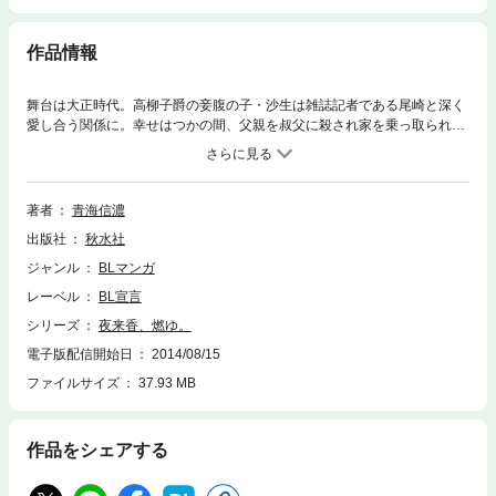
作品情報
舞台は大正時代。高柳子爵の妾腹の子・沙生は雑誌記者である尾崎と深く
愛し合う関係に。幸せはつかの間、父親を叔父に殺され家を乗っ取られて
しまう。復讐を誓った沙生は男娼「夜来香」と偽りの身となりそのチャン
スを狙っていた。
著者
青海信濃
出版社
秋水社
ジャンル
BLマンガ
レーベル
BL宣言
シリーズ
夜来香、燃ゆ。
電子版配信開始日
2014/08/15
ファイルサイズ
37.93 MB
作品をシェアする