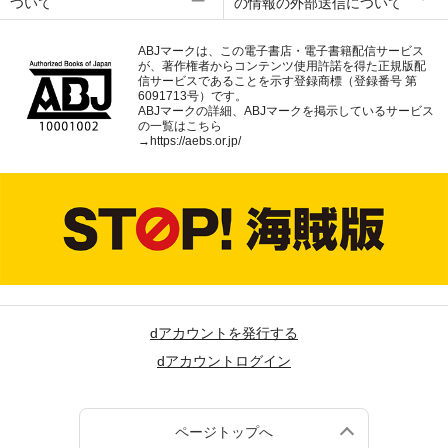
ついて
の情報の外部送信について
ABJマークは、この電子書店・電子書籍配信サービス
が、著作権者からコンテンツ使用許諾を得た正規版配
信サービスであることを示す登録商標（登録番号 第
6091713号）です。
ABJマークの詳細、ABJマークを掲示しているサービス
の一覧はこちら
→
https://aebs.or.jp/
dアカウントを発行する
dアカウントログイン
ページトップへ