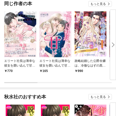
OMIC
同じ作者の本
もっと見る
エリート社長は薄幸な
エリート社長は薄幸な
政略結婚した公爵令嬢
彼女
彼女を囲い込んで甘や
彼女を囲い込んで甘や
は、冷徹なはずの黒の
～こ
かしたい 1
かしたい【分冊版】1
国王に激しく求められ
と
770
165
990
2
話
て困惑しています〜略
【第
奪から始まる幼き憧憬
の後日譚〜 前編
秋水社のおすすめ本
もっと見る