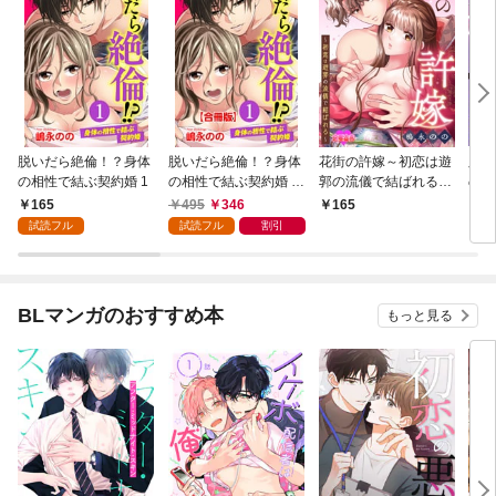
脱いだら絶倫！？身体
脱いだら絶倫！？身体
花街の許嫁～初恋は遊
脱い
の相性で結ぶ契約婚 1
の相性で結ぶ契約婚 合
郭の流儀で結ばれる～
の相
冊版 1
分冊版 1
【単
165
495
346
165
7
試読フル
試読フル
割引
BLマンガのおすすめ本
もっと見る