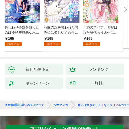
身代わり令嬢を救った
花嫁の座を奪われた忌
「姉のスペア」と呼ば
大好
のは冷酷無慈悲な氷の
み姫は楽しい亡命生活
れた身代わり人生は、
うお
王子の愛でした１
はじめます！１
今日でやめることにし
１
165
165
165
1
ます～辺境で自由を満
試読フル
試読フル
試読フル
試
喫中なので、今さら真
の聖女と言われても知
りません！～１
新刊配信予定
ランキング
キャンペーン
無料
漫画無料試し読みならdブック
少女マンガ
嫌いは好きよりモノをいう（フルカラ