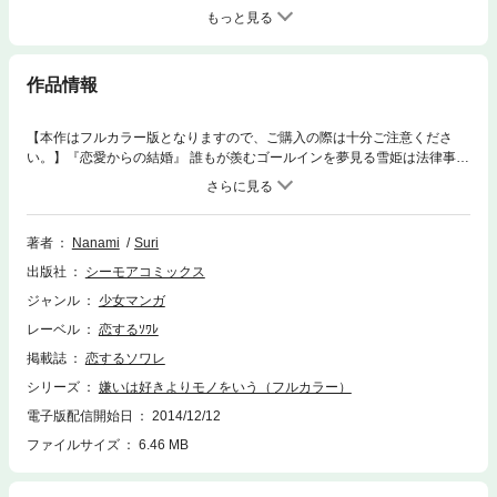
もっと見る
作品情報
【本作はフルカラー版となりますので、ご購入の際は十分ご注意くださ
い。】『恋愛からの結婚』 誰もが羨むゴールインを夢見る雪姫は法律事務
所のOL、現在未婚の29歳崖っぷち。職場のデキるイケメン弁護士との妄
想で心を満たす毎日だけど、ひょんな事から替え玉お見合いをする事に。
そこで現れた相手は生涯最高に嫌なヤツで――！？【恋するソワレ】
著者
Nanami
Suri
出版社
シーモアコミックス
ジャンル
少女マンガ
レーベル
恋するｿﾜﾚ
掲載誌
恋するソワレ
シリーズ
嫌いは好きよりモノをいう（フルカラー）
電子版配信開始日
2014/12/12
ファイルサイズ
6.46 MB