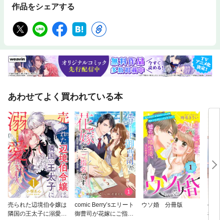
作品をシェアする
あわせてよく買われている本
売られた辺境伯令嬢は
comic Berry’sエリート
ウソ婚 分冊版
com
隣国の王太子に溺愛さ
御曹司が花嫁にご指名
極上