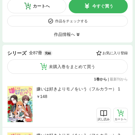
カートへ
今すぐ買う
作品をチェックする
作品情報へ
全87冊
シリーズ
お気に入り登録
完結
未購入巻をまとめて買う
1巻から
|
最新刊から
嫌いは好きよりモノをいう（フルカラー） 1
148
試し読み
カートへ