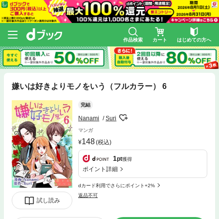
作品検索
カート
はじめての方へ
嫌いは好きよりモノをいう（フルカラー） 6
完結
Nanami
Suri
マンガ
148
(税込)
1
pt
獲得
ポイント詳細
dカード利用でさらにポイント+2%
返品不可
試し読み