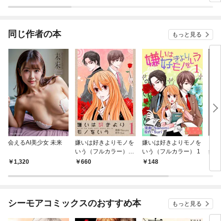
れる
です
い事
同じ作者の本
もっと見る
会えるAI美少女 未来
嫌いは好きよりモノを
嫌いは好きよりモノを
プチ
いう（フルカラー）
いう（フルカラー） 1
鑑 
【特装版】 1
コー
1,320
660
148
1,
シーモアコミックスのおすすめ本
もっと見る