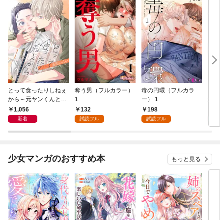
とって食ったりしねぇ
奪う男（フルカラー）
毒の円環（フルカラ
バツ
から～元ヤンくんとの
1
ー） 1
経験
恋事情～ 1～6巻セッ
1,056
132
198
1
ト
新着
試読フル
試読フル
少女マンガのおすすめ本
もっと見る