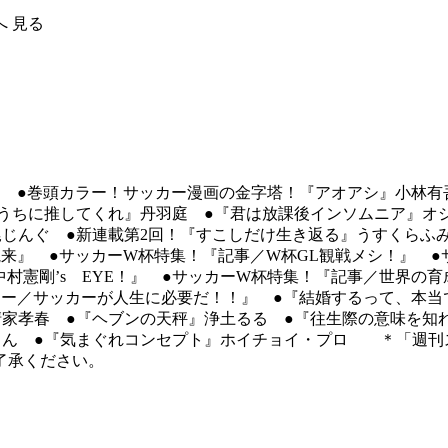
へ
見る
） ●巻頭カラー！サッカー漫画の金字塔！『アオアシ』小林
うちに推してくれ』丹羽庭 ●『君は放課後インソムニア』オジ
じんぐ ●新連載第2回！『すこしだけ生き返る』うすくらふ
来』 ●サッカーW杯特集！『記事／W杯GL観戦メシ！』 ●
中村憲剛’s EYE！』 ●サッカーW杯特集！『記事／世界の
ー／サッカーが人生に必要だ！！』 ●『結婚するって、本当
家孝春 ●『ヘブンの天秤』浄土るる ●『往生際の意味を知れ
しん ●『気まぐれコンセプト』ホイチョイ・プロ ＊「週刊
了承ください。