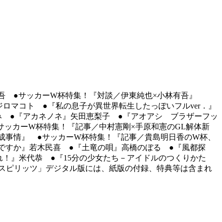
有吾 ●サッカーW杯特集！『対談／伊東純也×小林有吾』
ロマコト ●『私の息子が異世界転生したっぽいフルver．』
み ●『アカネノネ』矢田恵梨子 ●『アオアシ ブラザーフッ
サッカーW杯特集！『記事／中村憲剛×手原和憲のGL解体新
育成事情』 ●サッカーW杯特集！『記事／貴島明日香のW杯、
ですか』若木民喜 ●『土竜の唄』高橋のぼる ●『風都探
！』米代恭 ●『15分の少女たち－アイドルのつくりかた
スピリッツ」デジタル版には、紙版の付録、特典等は含まれ