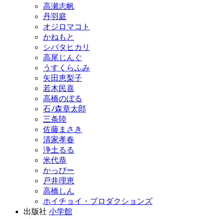
高瀬志帆
丹羽庭
オジロマコト
かねもと
シバタヒカリ
高尾じんぐ
うすくらふみ
矢田恵梨子
若木民喜
高橋のぼる
石ﾉ森章太郎
三条陸
佐藤まさき
清家孝春
浄土るる
米代恭
かっぴー
戸井理恵
高橋しん
ホイチョイ・プロダクションズ
出版社
小学館