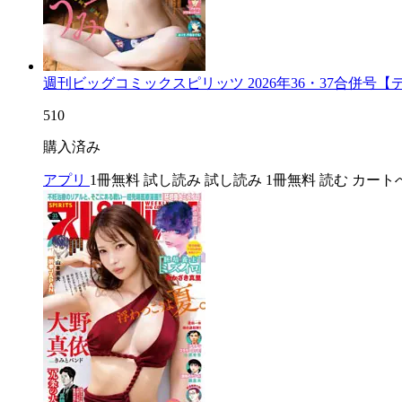
週刊ビッグコミックスピリッツ 2026年36・37合併号
510
購入済み
アプリ
1冊無料
試し読み
試し読み
1冊無料
読む
カート