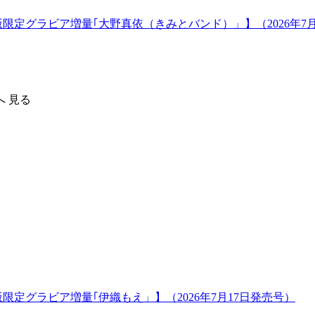
版限定グラビア増量｢大野真依（きみとバンド）」】（2026年7
へ
見る
版限定グラビア増量｢伊織もえ」】（2026年7月17日発売号）