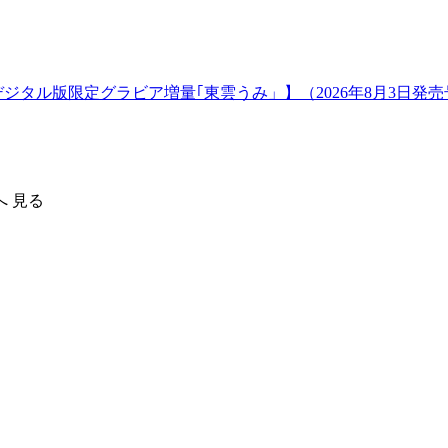
【デジタル版限定グラビア増量｢東雲うみ」】（2026年8月3日発
へ
見る