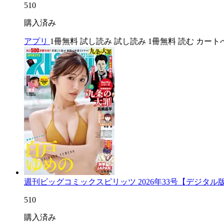
510
購入済み
アプリ
1冊無料
試し読み
試し読み
1冊無料
読む
カート
週刊ビッグコミックスピリッツ 2026年33号【デジタル
510
購入済み