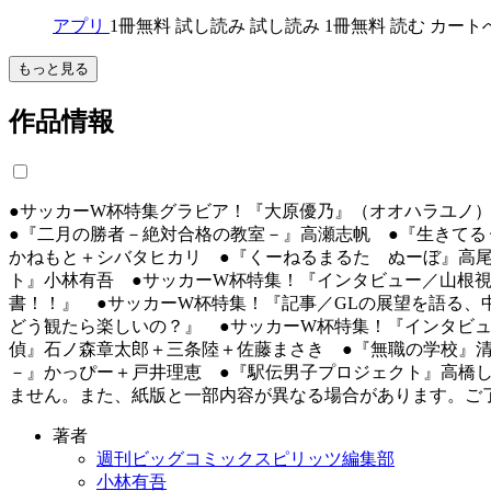
アプリ
1冊無料
試し読み
試し読み
1冊無料
読む
カート
もっと見る
作品情報
●サッカーW杯特集グラビア！『大原優乃』（オオハラユノ
●『二月の勝者－絶対合格の教室－』高瀬志帆 ●『生きてる
かねもと＋シバタヒカリ ●『くーねるまるた ぬーぼ』高尾
ト』小林有吾 ●サッカーW杯特集！『インタビュー／山根視
書！！』 ●サッカーW杯特集！『記事／GLの展望を語る、
どう観たら楽しいの？』 ●サッカーW杯特集！『インタビュ
偵』石ノ森章太郎＋三条陸＋佐藤まさき ●『無職の学校』清
－』かっぴー＋戸井理恵 ●『駅伝男子プロジェクト』高橋
ません。また、紙版と一部内容が異なる場合があります。ご
著者
週刊ビッグコミックスピリッツ編集部
小林有吾