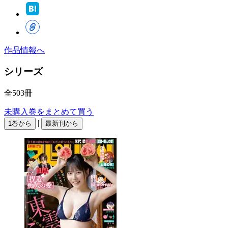
作品情報へ
シリーズ
全503冊
未購入巻をまとめて買う
|
1巻から
最新刊から