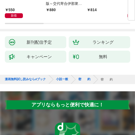
版～交代寄合伊那衆異
聞（1）～
550
1,
880
814
新着
新刊配信予定
ランキング
キャンペーン
無料
漫画無料試し読みならdブック
小説一般
密 約
密 約
アプリならもっと便利で快適に！