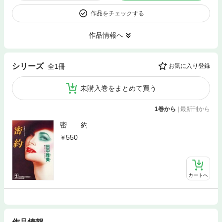
作品をチェックする
作品情報へ
シリーズ
全1冊
お気に入り登録
未購入巻をまとめて買う
1巻から
|
最新刊から
密 約
550
カートへ