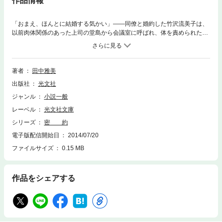
作品情報
「おまえ、ほんとに結婚する気かい」――同僚と婚約した竹沢流美子は、
以前肉体関係のあった上司の堂島から会議室に呼ばれ、体を責められた。
縛りつけられながらも、悦びを感じる流美子。だが、愉悦を貪る彼女のま
えに、突然、婚約者の里山真吾が現われた！？〔表題作〕 闇の顔、秘密
の素顔をもつ女と男。人間の愛憎の真実を描きつづける著者の、衝撃作！
著者
田中雅美
出版社
光文社
ジャンル
小説一般
レーベル
光文社文庫
シリーズ
密 約
電子版配信開始日
2014/07/20
ファイルサイズ
0.15 MB
作品をシェアする