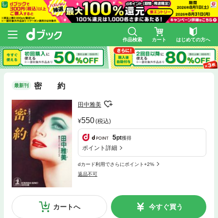
作品検索
カート
はじめての方へ
密 約
最新刊
田中雅美
550
(税込)
5
pt
獲得
ポイント詳細
dカード利用でさらにポイント+2%
返品不可
カートへ
今すぐ買う