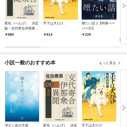
変化（へんげ） 決定
手下は犬だけ
煙たい話 1【特典ペー
マリ
版～交代寄合伊那衆異
パー付】
聞（1）～
1,
880
814
220
小説一般のおすすめ本
もっと見る
浄土ヶ浜の天使
変化（へんげ） 決定
手下は犬だけ
マリ