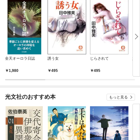
全天オーロラ日誌
誘う女
じらされて
姫戯
1,980
495
495
4
光文社のおすすめ本
もっと見る