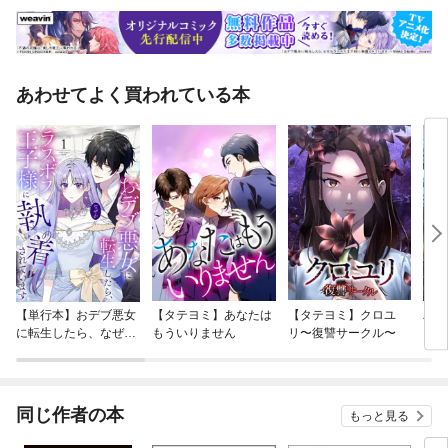
あわせてよく買われている本
【単行本】おデブ悪女
【タテヨミ】あなたは
【タテヨミ】クロユ
バッ
に転生したら、なぜか
もういりません
リ〜復讐サークル〜
ロイ
ラスボス王子様に執着
今世
されています
りが
てく
OMI
同じ作者の本
もっと見る