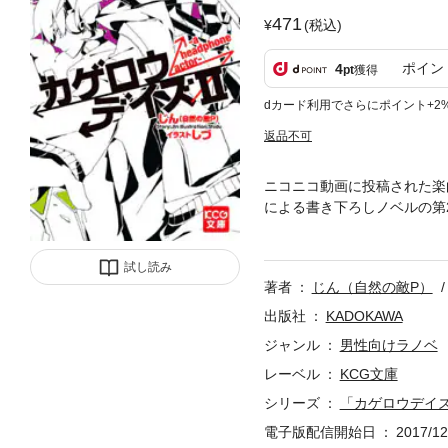
471
(税込)
ポイン
4
pt
獲得
dカード利用でさらにポイント+2
返品不可
ニコニコ動画に投稿された楽
による書き下ろしノベルの第
は、少年と少女の物語。あの
試し読み
著者
じん（自然の敵P）
出版社
KADOKAWA
ジャンル
男性向けラノベ
レーベル
KCG文庫
シリーズ
「カゲロウデイ
電子版配信開始日
2017/12