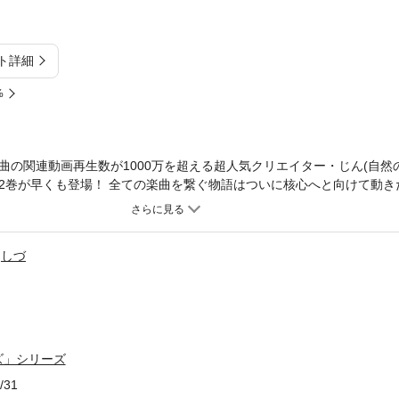
ト詳細
%
曲の関連動画再生数が1000万を超える超人気クリエイター・じん(自然の
2巻が早くも登場！ 全ての楽曲を繋ぐ物語はついに核心へと向けて動き
『事件』のその後の話。そして、とある『過去』が明らかになる……。
しづ
ズ」シリーズ
/31