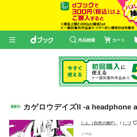
作品検索
カート
カゲロウデイズII -a headphone ac
最新刊
じん（自然の敵P）
しづ
ノベル