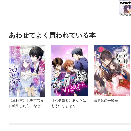
あわせてよく買われている本
【単行本】おデブ悪女
【タテヨミ】あなたは
結界師の一輪華
に転生したら、なぜか
もういりません
ラスボス王子様に執着
されています