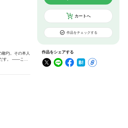
カートへ
作品をチェックする
作品をシェアする
敵P)。その本人
だす。 ――これ