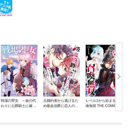
戦場の聖女 ～妹の代
元婚約者から逃げるた
レベル1から始まる召
わりに公爵騎士に嫁ぐ
め吸血伯爵に恋人のフ
喚無双 THE COMIC
ことになりましたが、
リをお願いしたら、な
今は幸せです～
ぜか溺愛モードになり
ました