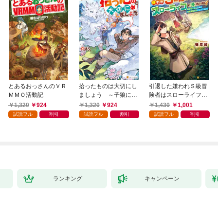
とあるおっさんのＶＲ
拾ったものは大切にし
引退した嫌われＳ級冒
ＭＭＯ活動記
ましょう ～子狼に気
険者はスローライフに
に入られた男の転移物
浸りたいのに！ 気が
1,320
924
1,320
924
1,430
1,001
語～
付いたら辺境が世界最
試読フル
割引
試読フル
割引
試読フル
割引
強の村になっていまし
た
ランキング
キャンペーン