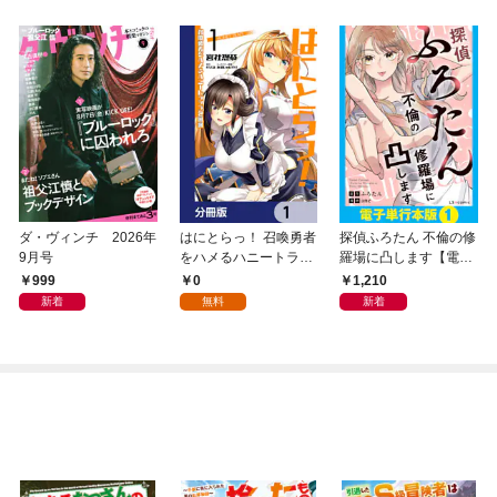
ダ・ヴィンチ 2026年
はにとらっ！ 召喚勇者
探偵ふろたん 不倫の修
9月号
をハメるハニートラッ
羅場に凸します【電子
プ包囲網【分冊版】
単行本版】1
999
0
1,210
1
新着
無料
新着