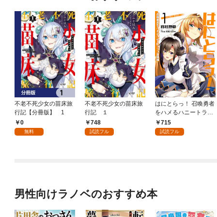
不老不死少女の苗床旅
不老不死少女の苗床旅
はにとらっ！ 召喚勇者
行記【分冊版】 1
行記 １
をハメるハニートラッ
プ包囲網 1
0
748
715
無料
試読フル
試読フル
男性向けラノベのおすすめ本