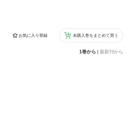
お気に入り登録
未購入巻をまとめて買う
1巻から
|
最新刊から