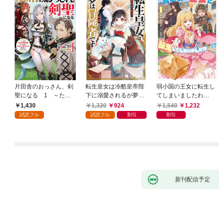
片田舎のおっさん、剣
転生皇女は冷酷皇帝陛
弱小国の王女に転生し
聖になる 1 ～ただ
下に溺愛されるが夢は
てしまいましたわ
の田舎の剣術師範だっ
冒険者です！
～！？ 1巻
1,430
1,320
924
1,540
1,232
たのに、大成した弟子
試読フル
試読フル
割引
割引
たちが俺を放ってくれ
ない件～
新刊配信予定