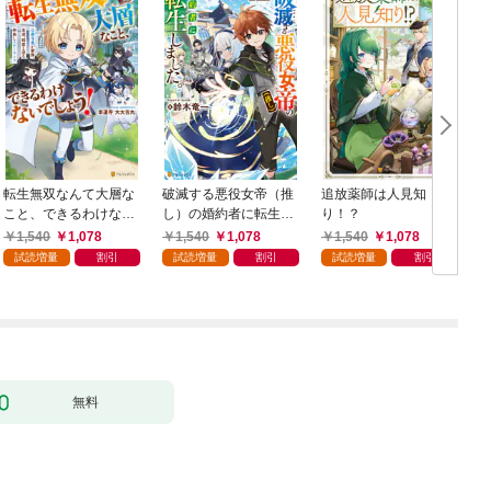
転生無双なんて大層な
破滅する悪役女帝（推
追放薬師は人見知
こと、できるわけない
し）の婚約者に転生し
り！？
でしょう！ 公爵令息
ました。
1,540
1,078
1,540
1,078
1,540
1,078
が家族、友達、精霊と
試読増量
割引
試読増量
割引
試読増量
割引
送る仲良しスローライ
フ
無料