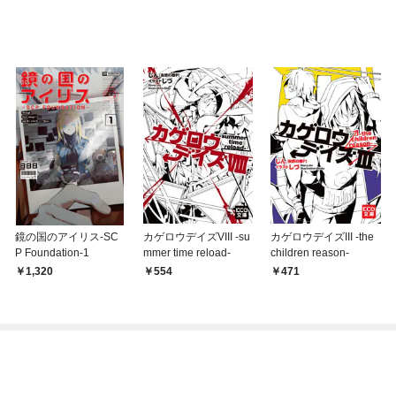
鏡の国のアイリス-SC
カゲロウデイズVIII -su
カゲロウデイズIII -the
P Foundation-1
mmer time reload-
children reason-
1,320
554
471