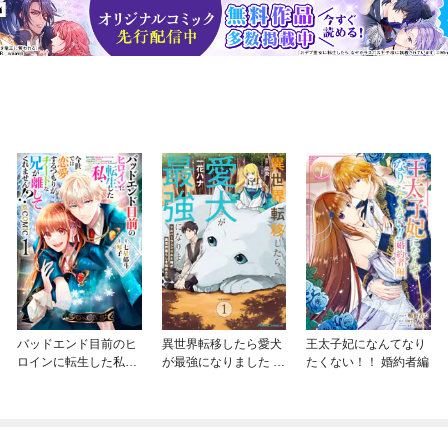
バッドエンド目前のヒ
異世界転移したら愛犬
王太子妃になんてなり
ロインに転生した私、
が最強になりました ～
たくない！！ 婚約者編
今世では恋愛するつも
シルバーフェンリルと
りがチートな兄が離し
俺が異世界暮らしを始
てくれません！？@C
めたら～ THE COMIC
OMIC