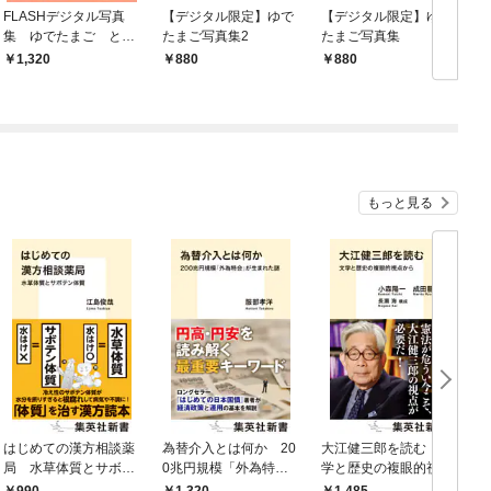
FLASHデジタル写真
【デジタル限定】ゆで
【デジタル限定】ゆで
G
集 ゆでたまご とろ
たまご写真集2
たまご写真集
けるキッス
1,320
880
880
もっと見る
はじめての漢方相談薬
為替介入とは何か 20
大江健三郎を読む 文
ヤ
局 水草体質とサボテ
0兆円規模「外為特
学と歴史の複眼的視点
N
ン体質
会」が生まれた謎
から