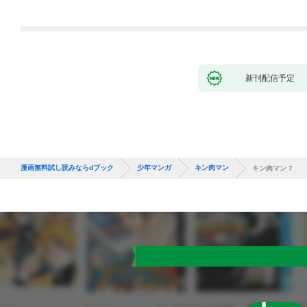
新刊配信予定
漫画無料試し読みならdブック
少年マンガ
キン肉マン
キン肉マン 7