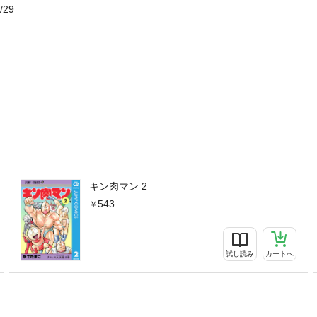
/29
キン肉マン 2
543
試し読み
カートへ