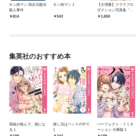
キン肉マン 四次元殺法
キン肉マン 1
【大増量】クララプロ
殺人事件
ダクション写真集「私
たちクララプロダクシ
814
543
1,650
ョン」
集英社のおすすめ本
視線が絡んで、熱にな
推し活はベッドの中で
パーフェクト・ドミネ
る 1
1
ーション 分冊版 1