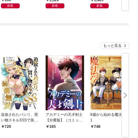
990
1,320
1,485
新着
新着
新着
もっと見る
追放されたパシリ、買
アカデミーの天才剣士
8歳から始める魔法学
い物スキルSSSで装備
【分冊版】（コミッ
1
無双 ～買ったモノを
ク） １話【フルカラ
720
165
748
超強化して最強パーテ
ー】
ィー目指します～【単