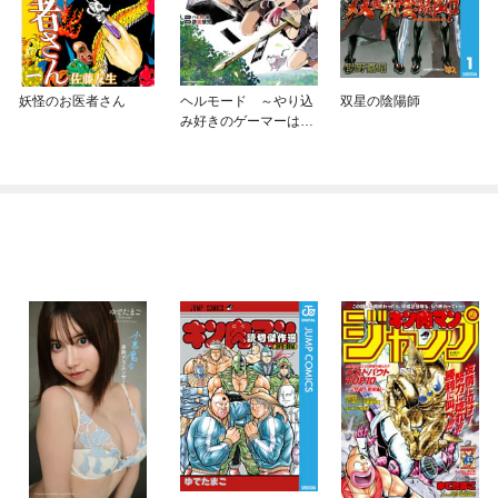
妖怪のお医者さん
ヘルモード ～やり込
双星の陰陽師
み好きのゲーマーは廃
設定の異世界で無双す
る～はじまりの召喚士