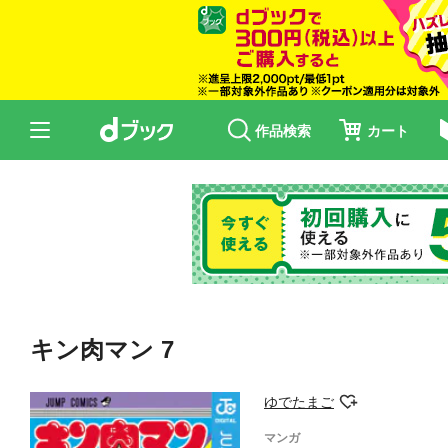
作品検索
カート
キン肉マン 7
ゆでたまご
マンガ