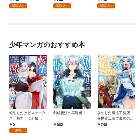
198
244
198
試読フル
試読フル
試読フル
少年マンガのおすすめ本
転生したけどステータ
創成魔法の再現者 1
きのした魔法工務店
ス「魅力」に全振
異世界工法で最強の家
り！？(1)
づくりを（コミック）
0
682
748
１
無料