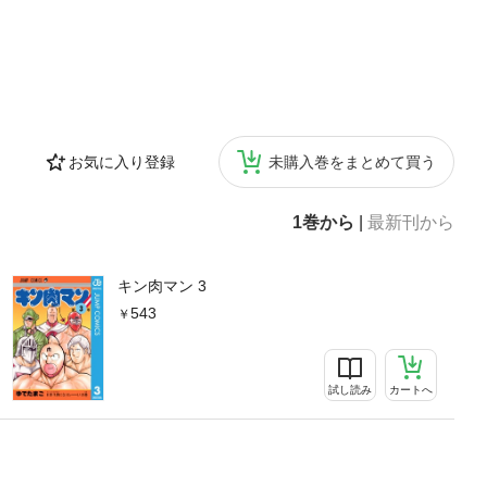
お気に入り登録
未購入巻をまとめて買う
1巻から
|
最新刊から
キン肉マン 3
543
試し読み
カートへ