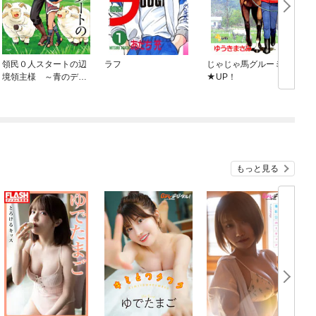
領民０人スタートの辺
ラフ
じゃじゃ馬グルーミン
境領主様 ～青のディ
★UP！
アスと蒼角の乙女～
もっと見る