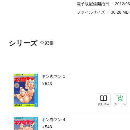
電子版配信開始日
2012/06
ファイルサイズ
38.28 MB
シリーズ
全93冊
キン肉マン 1
543
試し読み
カートへ
キン肉マン 4
543