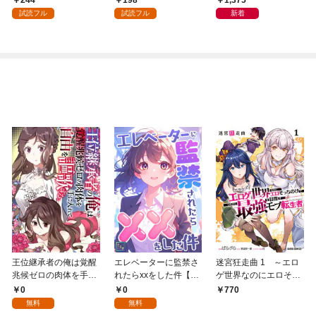
244
198
1,375
試読フル
試読フル
新着
王位継承者の俺は覚醒
エレベーターに監禁さ
迷宮狂走曲 1 ～エロ
兆候ゼロの肉体を手に
れたらxxをした件【全
ゲ世界なのにエロそっ
入れて自由を謳歌す
年齢版】(1)
ちのけでひたすら最強
0
0
770
る。1
を目指すモブ転生者～
無料
無料