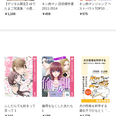
【デジタル限定】ゆで
キン肉マン 読切傑作選
キン肉マンジャンプ ベ
たまご写真集「小悪魔
2011-2014
ストバウトTOP10 完
な最胸グラエンサー」
璧超人始祖編
1,100
459
575
ふしだらでも好きって
倫理をなくした女たち
犬の性格を科学する
言って 1
1
遺伝子でひもとく「最
良の友」の進化