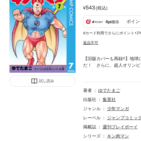
543
(税込)
ポイン
4
pt
獲得
dカード利用でさらにポイント+2
返品不可
【旧版カバーも再録!!】地
だ！ さらに、超人オリンピ
大ピンチ…!?
試し読み
著者
ゆでたまご
出版社
集英社
ジャンル
少年マンガ
レーベル
ジャンプコミックス
掲載誌
週刊プレイボーイ
シリーズ
キン肉マン