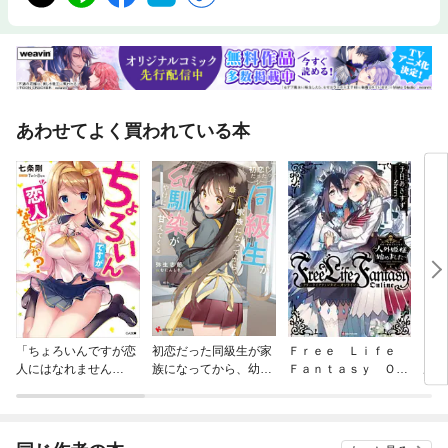
あわせてよく買われている本
「ちょろいんですが恋
初恋だった同級生が家
Ｆｒｅｅ Ｌｉｆｅ
「踊
人にはなれません
族になってから、幼馴
Ｆａｎｔａｓｙ Ｏｎ
ル」
か？」シリーズ
染がやけに甘えてくる
ｌｉｎｅ ～人外姫
様、始めました～