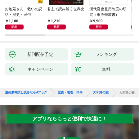
お地蔵さん 救いの説
君主で読み解く世界史
漢代官吏登用制度の研
親
話・歴史・民俗
究（東洋學叢書）
直立
迫る
1,100
1,210
9,900
1,
新着
新着
新着
新刊配信予定
ランキング
キャンペーン
無料
漫画無料試し読みならdブック
歴史・地理・民俗
大和路の旅
大和路の旅
アプリならもっと便利で快適に！