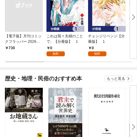
【電子版】月刊コミッ
これは我々夫婦のこと
チェンジリベンジ【分
チェ
クフラッパー 2026年9
で、【分冊版】 1
冊版】 1
月号
0
0
￥730
7
無料
無料
歴史・地理・民俗のおすすめ本
もっと見る