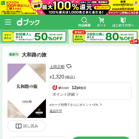
作品検索
カート
はじめての方へ
大和路の旅
最新刊
上田正昭
1,320
(税込)
12
pt
獲得
ポイント詳細
dカード利用でさらにポイント+2%
返品不可
試し読み