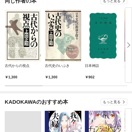
同じ作者の本
もっと見る
古代からの視点
古代史のいぶき
日本神話
新版
1,300
1,300
902
8
KADOKAWAのおすすめ本
もっと見る