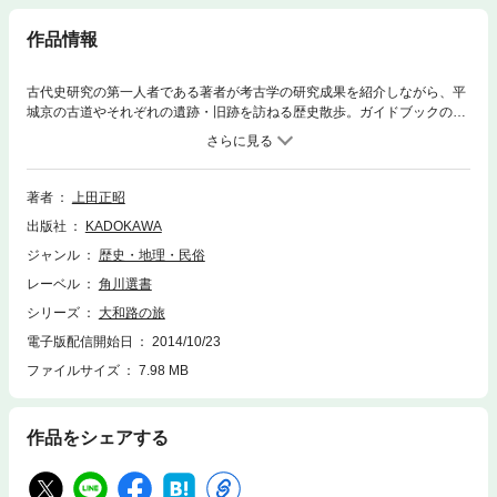
作品情報
古代史研究の第一人者である著者が考古学の研究成果を紹介しながら、平
城京の古道やそれぞれの遺跡・旧跡を訪ねる歴史散歩。ガイドブックのよ
うに楽しみながら奈良時代へと至る古代史の全体像がわかる！
著者
上田正昭
出版社
KADOKAWA
ジャンル
歴史・地理・民俗
レーベル
角川選書
シリーズ
大和路の旅
電子版配信開始日
2014/10/23
ファイルサイズ
7.98 MB
作品をシェアする