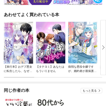
あわせてよく買われている本
【単行本】おデブ悪女
【タテヨミ】あなたは
病弱な悪役令嬢です
妹は
に転生したら、なぜか
もういりません
が、婚約者が過保護す
ラスボス王子様に執着
ぎて逃げ出したい(私
されています
たち犬猿の仲でしたよ
ね！？)
同じ作者の本
もっと見る