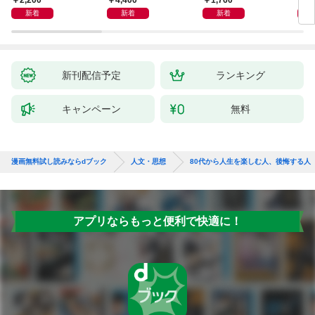
Ｋ 偏食・少食のお悩
新着
新着
新着
み解決！
新刊配信予定
ランキング
キャンペーン
無料
漫画無料試し読みならdブック
人文・思想
80代から人生を楽しむ人、後悔する人
アプリならもっと便利で快適に！