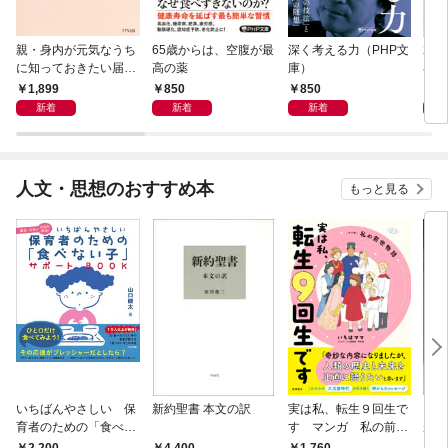
親・身内が元気なうち
65歳からは、空腹が最
深く考える力（PHP文
20
に知っておきたい届
高の薬
庫）
界史
出・手続きの準備（き
1,899
850
850
1,
ずな出版）
新着
新着
新着
人文・思想のおすすめ本
もっと見る
いちばんやさしい 保
新約聖書 本文の訳
実は私、転生９回生で
自閉
育者のための「食べな
す マンガ 私の前世
が小
い子」サポートＢＯＯ
物語
あう
2,200
4,400
1,760
2,