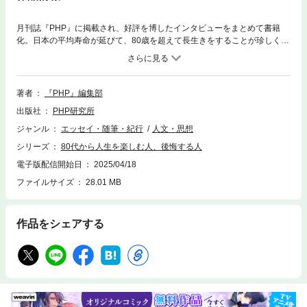
月刊誌『PHP』に掲載され、好評を博したインタビューをまとめて書籍
化。日本の平均寿命が延びて、80歳を超えて長生きをすることが珍しくな
くなった今——。80代を迎えてなお、若く元気に生きる識者たちの言葉を
集めました。「『楽』になる生き方」「人生、山あり谷あり」「笑いが運
を引き寄せる」の3章立てで、16名のインタビューを収録。五木寛之（作
家）、養老孟司（解剖学者）、佐藤愛子（作家）、高木慶子（上智大学グ
著者
『PHP』編集部
リーフケア研究所名誉所長）、加藤一二三（棋士九段）、加藤諦三（日本
出版社
PHP研究所
精神衛生学会顧問）、石井ふく子（プロデューサー、演出家）、藤城清治
（影絵作家）、加藤登紀子（シンガーソングライター）、杉 良太郎（歌
ジャンル
エッセイ・随筆・紀行
人文・思想
手、俳優）、野村克也（野球評論家）、柳田邦男（ノンフィクション作
シリーズ
80代から人生を楽しむ人、後悔する人
家）、大村 崑（喜劇俳優）、伊東四朗（喜劇役者）、林家木久扇（落語
家）、毒蝮三太夫（俳優、タレント）といった豪華な面々が、80代を素敵
電子版配信開始日
2025/04/18
に生きる秘訣を教えます。
ファイルサイズ
28.01 MB
作品をシェアする