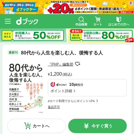
作品検索
カート
はじめての方へ
80代から人生を楽しむ人、後悔する人
最新刊
『PHP』編集部
1,200
(税込)
10
pt
獲得
ポイント詳細
dカード利用でさらにポイント+2%
返品不可
カートへ
今すぐ買う