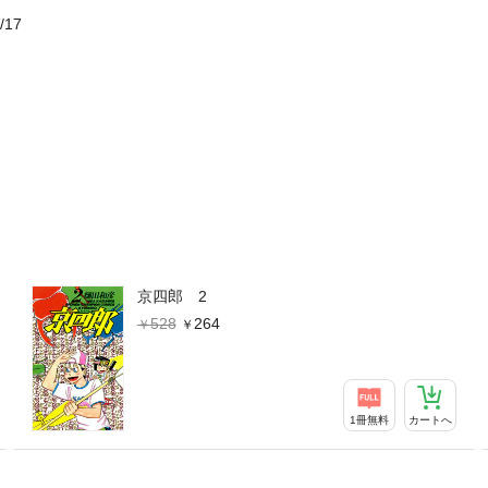
/17
京四郎 2
528
264
1冊無料
カートへ