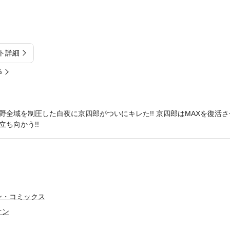
ト詳細
%
野全域を制圧した白夜に京四郎がついにキレた!! 京四郎はMAXを復活
ち向かう!!
ン・コミックス
オン