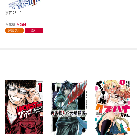
京四郎 1
528
264
試読フル
割引