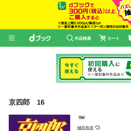
作品検索
カート
京四郎 16
完結
樋田和彦