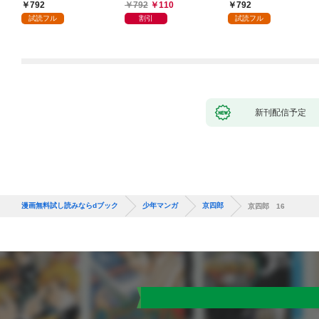
かけたがギフト『無限
792
792
110
792
ガチャ』でレベル９９
試読フル
割引
試読フル
９９の仲間達を手に入
れて元パーティーメン
バーと世界に復讐＆
『ざまぁ！』します！
（１）
新刊配信予定
漫画無料試し読みならdブック
少年マンガ
京四郎
京四郎 16