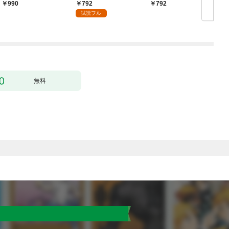
められた～【単行本】
術を極めます（１）
792
990
792
（１）
試読フル
無料