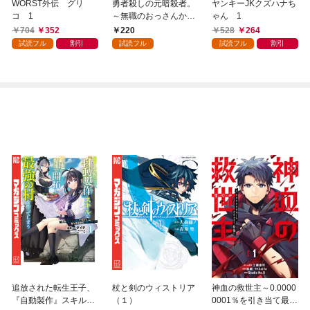
WORST外伝 グリ
勇者殺しの元暗殺者。
ヤンキーJKクズハナち
コ 1
～無職のおっさんから
ゃん 1
始まるセカンドライフ
704
352
220
528
264
～(話売り) #1
試読フル
割引
試読フル
試読フル
割引
追放された転生王子、
杖と剣のウィストリア
神血の救世主～0.0000
『自動製作』スキルで
（１）
0001％を引き当て最強