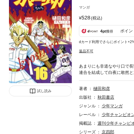
マンガ
528
(税込)
ポイン
4
pt
獲得
dカード利用でさらにポイント+2
返品不可
あまりにも非道なやり口で長
連合を結成して白夜に敢然と立
著者
樋田和彦
試し読み
出版社
秋田書店
ジャンル
少年マンガ
レーベル
少年チャンピオ
掲載誌
週刊少年チャンピ
シリーズ
京四郎