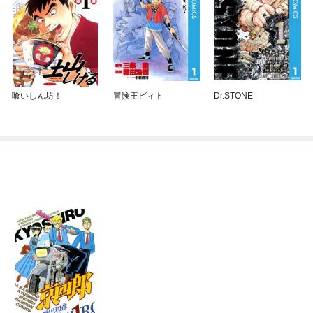
喰いしん坊！
冒険王ビィト
Dr.STONE