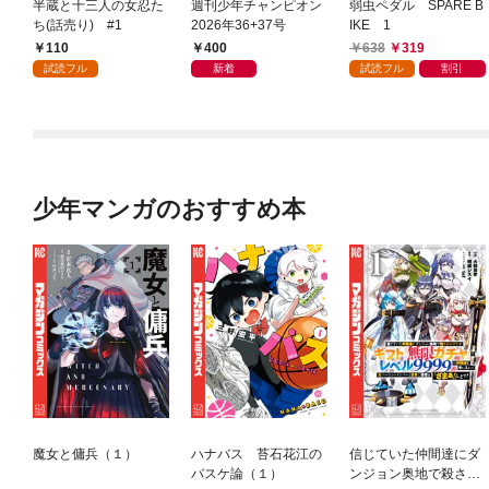
半蔵と十三人の女忍た
週刊少年チャンピオン
弱虫ペダル SPARE B
ち(話売り) #1
2026年36+37号
IKE 1
110
400
638
319
試読フル
新着
試読フル
割引
少年マンガのおすすめ本
魔女と傭兵（１）
ハナバス 苔石花江の
信じていた仲間達にダ
バスケ論（１）
ンジョン奥地で殺され