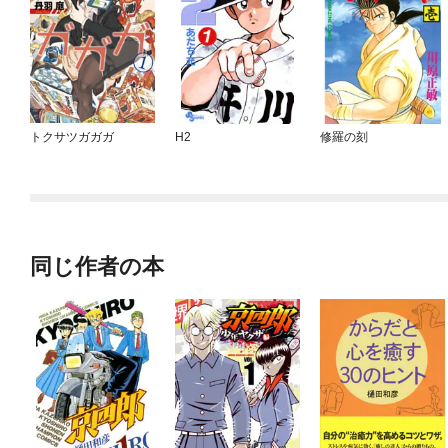
トクサツガガガ
H2
修羅の刻
同じ作者の本