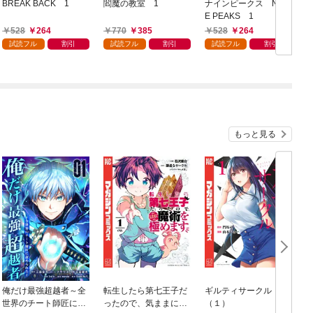
BREAK BACK 1
閻魔の教室 1
ナインピークス NIN
E PEAKS 1
1
528
264
770
385
528
264
試読フル
割引
試読フル
割引
試読フル
割引
もっと見る
俺だけ最強超越者～全
転生したら第七王子だ
ギルティサークル
世界のチート師匠に認
ったので、気ままに魔
（１）