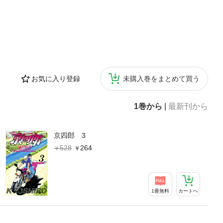
お気に入り登録
未購入巻をまとめて買う
1巻から
|
最新刊から
京四郎 3
528
264
1冊無料
カートへ