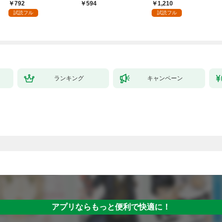
領地を爆速で開拓し最
へ～【電子書籍特典
792
1,210
594
強の村を作ってしまう
付】（１）
試読フル
試読フル
～最強クラフトスキル
で始める、楽々領地開
拓スローライフ～
（１）
ランキング
キャンペーン
アプリならもっと便利で快適に！