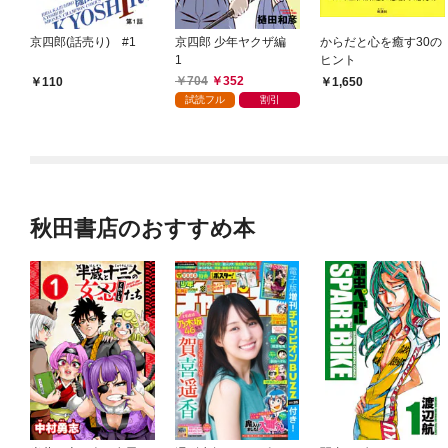
京四郎(話売り) #1
京四郎 少年ヤクザ編
からだと心を癒す30の
1
ヒント
704
352
110
1,650
試読フル
割引
秋田書店のおすすめ本