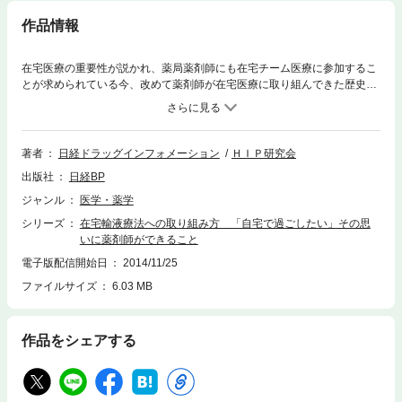
作品情報
在宅医療の重要性が説かれ、薬局薬剤師にも在宅チーム医療に参加するこ
とが求められている今、改めて薬剤師が在宅医療に取り組んできた歴史を
振り返り、薬剤師が関わる在宅医療のあるべき姿と、これからを展望す
る。在宅輸液療法や癌患者の在宅緩和ケアなどに関わる際の、テクニック
から精神論までが包括的に学べる一冊。日経DI 薬剤師「心得」帳シリーズ
の第5弾。【第一章】在宅輸液療法の先駆者たち…日本における在宅の黎
著者
日経ドラッグインフォメーション
ＨＩＰ研究会
明期から、在宅輸液療法の実践と定着に取り組んできた“パイオニア”の医
出版社
日経BP
師、薬剤師らによる座談会を中心に、在宅輸液療法の歴史とその中におけ
る薬剤師の役割を振り返り、今後を展望します。【第二章】在宅医療の心
ジャンル
医学・薬学
を伝える 患者さんに学んだ大切なこと…HIP研究会のメンバーとして、
シリーズ
在宅輸液療法への取り組み方 「自宅で過ごしたい」その思
在宅輸液療法や訪問薬剤管理指導に関わってきた薬剤師が、「在宅」を通
いに薬剤師ができること
して学んだこと、患者、家族との心のふれあいなどについて語ります。
【第三章】薬剤師が在宅医療でできること、取り組むべきこと…HIP研究
電子版配信開始日
2014/11/25
のコアメンバーが、在宅輸液療法、無菌調剤や緩和ケアなどを実践するに
ファイルサイズ
6.03 MB
際してのスキルとノウハウ、心意気についてまとめました。◆編著者：HI
P研究会…かかりつけ薬局として、注射薬を含むあらゆる医薬品などの供
給に責任を果たし、在宅医療における薬物治療の推進と在宅医療に関する
作品をシェアする
啓発活動を推進することを目的とした、在宅医療に携わる薬剤師の会。会
長：昭和薬科大学講師 串田一樹氏。