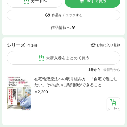
カートへ
今すぐ買う
作品をチェックする
作品情報へ
シリーズ
全1冊
お気に入り登録
未購入巻をまとめて買う
1巻から
|
最新刊から
在宅輸液療法への取り組み方 「自宅で過ごし
たい」その思いに薬剤師ができること
2,200
カートへ