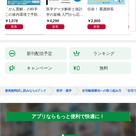
「がん寛解」の科学
医学データ解析と統計
任命！ 看護師長
国家
この体内環境で予防・
学の架橋 入門から応用
格し
治療・再発防止する
へつなぐ
文を
1,078
4,290
2,860
2,
た理
新着
新着
新着
新刊配信予定
ランキング
キャンペーン
無料
漫画無料試し読みならdブック
医学・薬学
在宅輸液療法への取り組み方 「自宅
アプリならもっと便利で快適に！