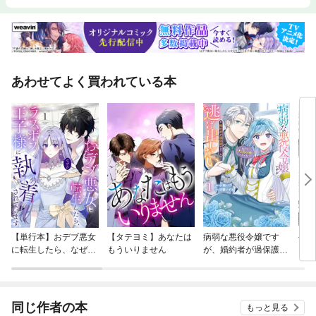
あわせてよく買われている本
【単行本】おデブ悪女
【タテヨミ】あなたは
病弱な悪役令嬢です
公爵
に転生したら、なぜか
もういりません
が、婚約者が過保護す
当た
ラスボス王子様に執着
ぎて逃げ出したい(私
されています
たち犬猿の仲でしたよ
ね！？)
同じ作者の本
もっと見る