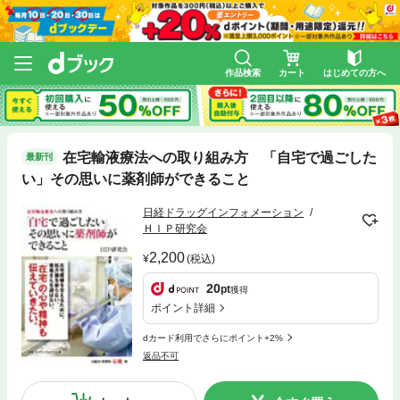
作品検索
カート
はじめての方へ
在宅輸液療法への取り組み方 「自宅で過ごした
最新刊
い」その思いに薬剤師ができること
日経ドラッグインフォメーション
ＨＩＰ研究会
2,200
(税込)
20
pt
獲得
ポイント詳細
dカード利用でさらにポイント+2%
返品不可