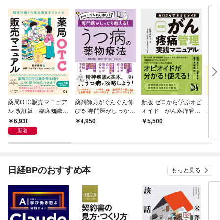
薬局OTC販売マニュア
薬剤師力がぐんぐん伸
新版 ゼロから学ぶオピ
新版
ル 改訂版 臨床知識か
びる 専門医がしっかり
オイド がん疼痛管理
上巻
ら商品選びまで分かる
教える！うつ病の薬物
実践マニュアル
器・
6,930
4,950
5,500
7,
療法
新着
日経BPのおすすめ本
もっと見る