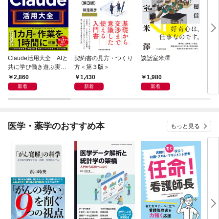
Claude活用大全 AIと
契約書の見方・つくり
談話室米澤
日経
共に学び働き遊ぶ実践
方＜第３版＞
月号 
ガイド
2,860
1,430
1,980
8
新着
新着
新着
医学・薬学のおすすめ本
もっと見る