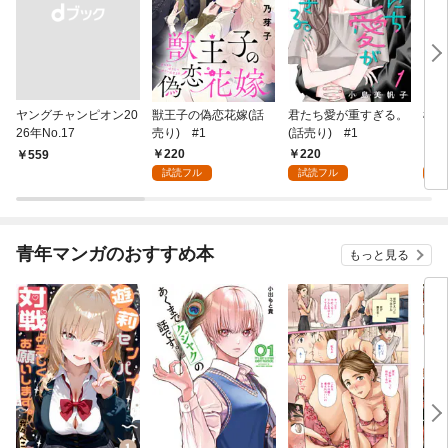
ヤングチャンピオン20
獣王子の偽恋花嫁(話
君たち愛が重すぎる。
桜と
26年No.17
売り) #1
(話売り) #1
220
220
2
￥559
試読フル
試読フル
試
青年マンガのおすすめ本
もっと見る