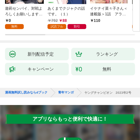
遊莉センパイ、対戦よ
あくまでクジャクの話
イケナイ菜々子さん＜
異世
ろしくお願いします。
です。（１）
連載版＞1話 アラフ
1
ォー女神と初体験
0
792
88
7
110
無料
試読フル
割引
試
新刊配信予定
ランキング
キャンペーン
無料
漫画無料試し読みならdブック
青年マンガ
ヤングチャンピオン 2023年2号
アプリならもっと便利で快適に！