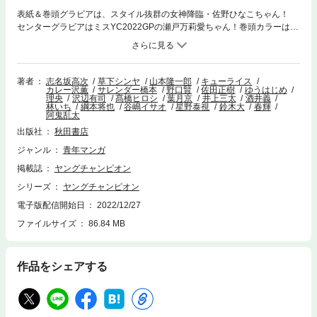
表紙＆巻頭グラビアは、スタイル抜群の女神降臨・佐野ひなこちゃん！
センターグラビアはミスYC2022GPの瀬戸万莉愛ちゃん！巻頭カラーはコ
ミックス12巻発売『ジャンク・ランク・ファミリー』！ センターカラー
は最新８巻発売『公道ウルフ』！ ※電子版には付録は含まれておら
ず、プレゼント・アンケート等への応募もできません。また作品のライン
ナップが目次と異なる場合もございます。
著者
志名坂高次
草下シンヤ
山本隆一郎
キューライス
カレー沢薫
サレンダー橋本
野口賢
佐田正樹
ゆうはじめ
理央
沢辺有司
髙橋ヒロシ
葉月京
井上三太
酒井義
林いち
綱本将也
谷嶋イサオ
星野泰視
鈴木大
春輝
阿鬼乱太
出版社
秋田書店
ジャンル
青年マンガ
掲載誌
ヤングチャンピオン
シリーズ
ヤングチャンピオン
電子版配信開始日
2022/12/27
ファイルサイズ
86.84 MB
作品をシェアする