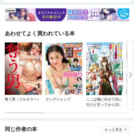
あわせてよく買われている本
奪う男（フルカラー）
ヤングジャンプ
ここは俺に任せて先に
ヤン
行けと言ってから10年
がたったら伝説になっ
ていた。
同じ作者の本
もっと見る