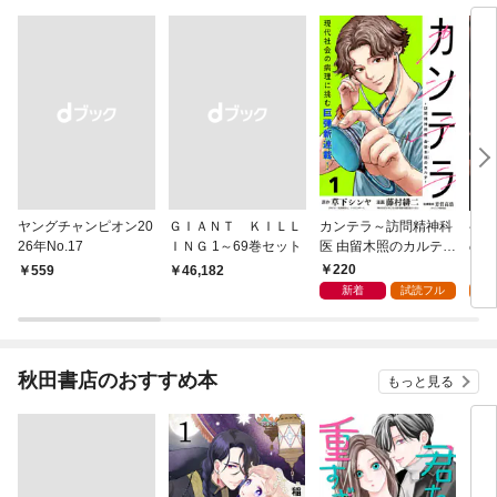
ヤングチャンピオン20
ＧＩＡＮＴ ＫＩＬＬ
カンテラ～訪問精神科
半グ
26年No.17
ＩＮＧ 1～69巻セット
医 由留木照のカルテ～
のレ
(話売り) #1
り)
220
1
￥559
￥46,182
新着
試読フル
試
秋田書店のおすすめ本
もっと見る