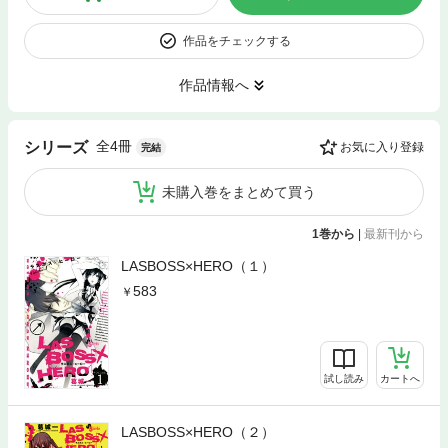
作品をチェックする
作品情報へ
全4冊
シリーズ
お気に入り登録
完結
未購入巻をまとめて買う
1巻から
|
最新刊から
LASBOSS×HERO（１）
583
試し読み
カートへ
LASBOSS×HERO（２）