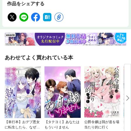
作品をシェアする
あわせてよく買われている本
【単行本】おデブ悪女
【タテヨミ】あなたは
公爵令嬢は我が道を場
病弱
に転生したら、なぜか
もういりません
当たり的に行く
が、