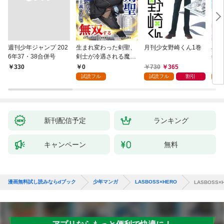
週刊少年ジャンプ 202
生まれ変わった剣聖、
月刊少女野崎くん1巻
JD
6年37・38合併号
剣士が冷遇される魔術
年齢
至上主義の学園で無双
0
730
365
0
￥330
する第1話
試読フル
試読フル
割引
新刊配信予定
ランキング
キャンペーン
無料
漫画無料試し読みならdブック
少年マンガ
LASBOSS×HERO
LASBOSS