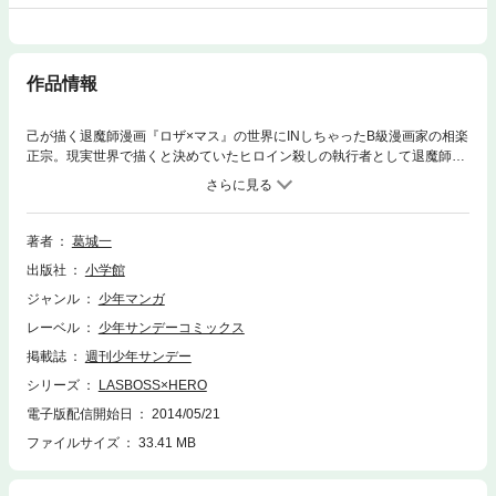
作品情報
己が描く退魔師漫画『ロザ×マス』の世界にINしちゃったB級漫画家の相楽
正宗。現実世界で描くと決めていたヒロイン殺しの執行者として退魔師た
ちの懐に入り、当事者ニナとも疑似ラブコメまでして頑張ってました！
ですが、突然中世RPG的な世界観が学園モノに変わってしまったり、ふわ
っと作っていたキャラが必要以上に勝手したりと、いかんせん混沌、カオ
ス化してきまして…だもんで今巻はすげー展開の連続ですッ！
著者
葛城一
出版社
小学館
ジャンル
少年マンガ
レーベル
少年サンデーコミックス
掲載誌
週刊少年サンデー
シリーズ
LASBOSS×HERO
電子版配信開始日
2014/05/21
ファイルサイズ
33.41 MB