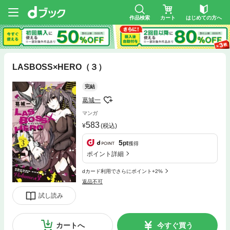
作品検索
カート
はじめての方へ
LASBOSS×HERO（３）
完結
葛城一
マンガ
583
(税込)
5
pt
獲得
ポイント詳細
dカード利用でさらにポイント+2%
返品不可
試し読み
カートへ
今すぐ買う