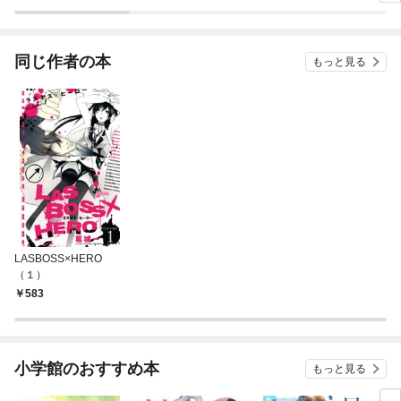
ラスボス王子様に執着
ぎて
されています
たち
ね！
同じ作者の本
もっと見る
LASBOSS×HERO
（１）
583
小学館のおすすめ本
もっと見る