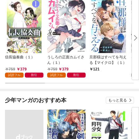
信長協奏曲（１）
うしろの正面カムイさ
旦那様はすべてを与え
はじ
ん（１）
る【マイクロ】（１）
（１
759
379
759
379
7
121
試読フル
割引
試読フル
割引
試
少年マンガのおすすめ本
もっと見る