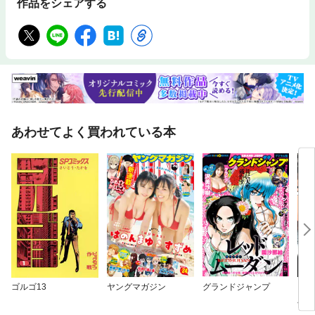
作品をシェアする
あわせてよく買われている本
ゴルゴ13
ヤングマガジン
グランドジャンプ
ドラ
版