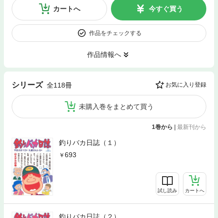
カートへ
今すぐ買う
作品をチェックする
作品情報へ
シリーズ
全118冊
お気に入り登録
未購入巻をまとめて買う
1巻から
|
最新刊から
釣りバカ日誌（１）
693
試し読み
カートへ
釣りバカ日誌（２）