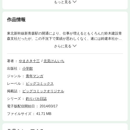
もっと見る
作品情報
東北新幹線新青森駅の開通により、仕事が増えるともくろんだ鈴木建設青
森支社だったが、この不況下で業績が思わしくなく、遂には鈴建本社から
秋山副社長が支社長として派遣されることに……その同行者として白羽の
矢が立ったのは、鈴建イチの×社員と噂の浜崎伝助。食えない副支社長の
キンタこと平川とのこじれた関係は、あたかも中央官僚と地方行政の歯車
のずれ方のようで……！？仕事より釣りが最優先である浜崎伝助は、不況
著者
やまさき十三
北見けんいち
にあえぐ青森・津軽地方の立て直しの救世主となり得るのか？日本社会
出版社
小学館
の、今ある問題をさらりとネタにする大人のためのコメディー漫画の決定
版！！
ジャンル
青年マンガ
レーベル
ビッグコミックス
掲載誌
ビッグコミックオリジナル
シリーズ
釣りバカ日誌
電子版配信開始日
2014/03/17
ファイルサイズ
41.71 MB