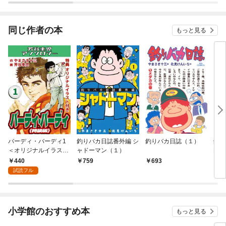
同じ作者の本
もっと見る
バーディ・バーディ1
釣りバカ日誌番外編 シ
釣りバカ日誌（１）
釣り
＜オリジナルイラスト
ャドーマン（１）
門編
付き特装版＞・芳谷圭
何故
440
759
693
8
児アンソロジー
～
試読フル
小学館のおすすめ本
もっと見る