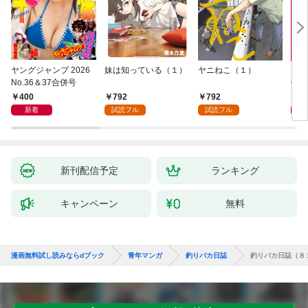
ヤングジャンプ 2026
妹は知っている（１）
ヤニねこ（１）
モー
No.36＆37合併号
6・3
日発
400
792
792
4
新着
試読フル
試読フル
新刊配信予定
ランキング
キャンペーン
無料
漫画無料試し読みならdブック
青年マンガ
釣りバカ日誌
釣りバカ日誌（８