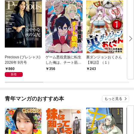
Precious (プレシャス)
ゲーム悪役貴族に転生
裏ダンジョンおくさん
あや
2026年 9月号
した俺は、チート筋肉
【単話】（１）
し夫
で無双する【単話】
倉で
860
356
243
1
（１）
る～
新着
青年マンガのおすすめ本
もっと見る