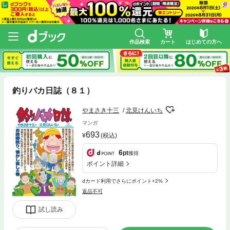
作品検索
カート
はじめての方へ
釣りバカ日誌（８１）
やまさき十三
北見けんいち
マンガ
693
(税込)
6
pt
獲得
ポイント詳細
dカード利用でさらにポイント+2%
返品不可
試し読み