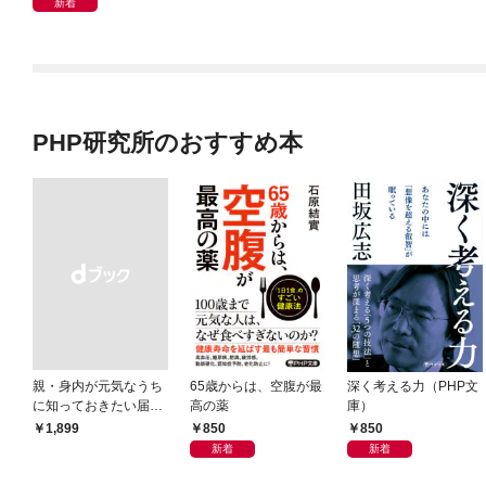
新着
PHP研究所のおすすめ本
親・身内が元気なうち
65歳からは、空腹が最
深く考える力（PHP文
に知っておきたい届
高の薬
庫）
出・手続きの準備（き
850
850
￥1,899
ずな出版）
新着
新着