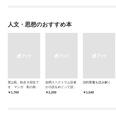
人文・思想のおすすめ本
実は私、転生９回生で
自閉スペクトラム症者
旧約聖書を読み解く
す マンガ 私の前世
が小説をめぐって語り
物語
あう
￥1,760
￥2,200
￥1,540