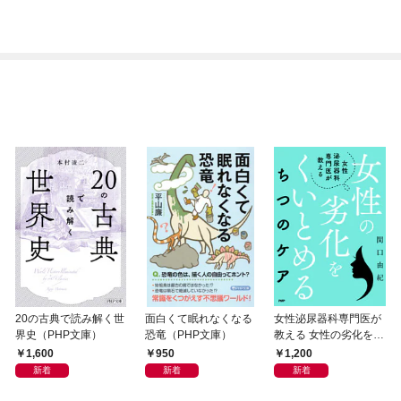
20の古典で読み解く世
面白くて眠れなくなる
女性泌尿器科専門医が
界史（PHP文庫）
恐竜（PHP文庫）
教える 女性の劣化をく
いとめる ちつのケア
1,600
950
1,200
新着
新着
新着