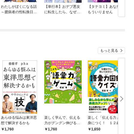
わたしがぼくになる話
【単行本】おデブ悪女
【タテヨミ】あなたは
～臆病者の性転換日記
に転生したら、なぜか
もういりません
～
ラスボス王子様に執着
されています
もっと見る
あらゆる悩みは東洋思
楽しく学んで、伝える
楽しく「伝える力」が
想で解決するかも
力がグングン伸びる！
身につく！ １２歳ま
こども「語彙力」ゲ
でに知っておきたい語
1,760
1,760
1,650
ーム
彙力図鑑クイズ