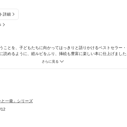
ト詳細
%
うことを、子どもたちに向かってはっきりと語りかけるベストセラー・
に読めるように、総ルビをふり、挿絵も豊富に楽しい本に仕上げました
くしてたら、力も湧いてこないし、友だちだってできない。でも、やっ
なときのとっておきのじゅもん、モリモリ力が湧いてくる合言葉が、「
!!」だ。キミは、「自分がやらなくて、誰がやるんだ！」っていう「使命
やるー！」って、メラメラと「情熱」を燃やしているかい？ 周りの人
でいるかい？ それこそが、キミ自身が楽しくて楽しくて仕方ない！っ
終巻にふさわしい、楽しさ満点の一冊。
ンと一発」シリーズ
/12