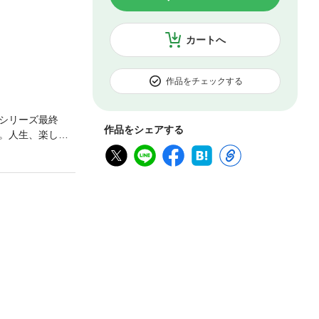
カートへ
作品をチェックする
シリーズ最終
作品をシェアする
。人生、楽しく
ぱり元気が出な
ミッション！ パ
」を持っている
たちを楽しませ
て状態になる最