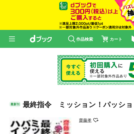
作品検索
カート
最終指令 ミッション！パッショ
最新刊
齋藤孝