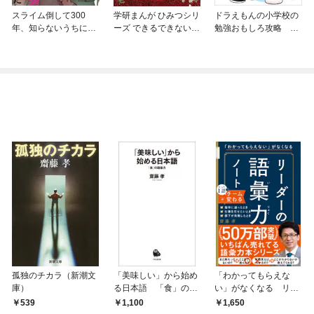
スライム倒して300
学研まんが ひみつシリ
ドラえもんの小学校の
年、知らないうちにレ
ーズ できるできないの
勉強おもしろ攻略 な
ベルMAXになってまし
ひみつ
ぞなぞゼミナール
た
孤独のチカラ（新潮文
「美味しい」から始め
「わかってもらえな
庫）
る日本語 「食」の語
い」がなくなる リー
彙力
ダーの語彙力ノート
539
1,100
1,650