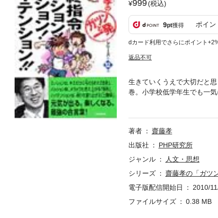
999
(税込)
ポイン
9
pt
獲得
dカード利用でさらにポイント+2
返品不可
生きていくうえで大切だと思
巻。小学校低学年生でも一気
生きなきゃソンだ。元気をな
いときって、あるよね。そん
ッション！ ハイテンション
著者
齋藤孝
かい？ 「ぜったいにやって
るために、いつも「上機嫌」
出版社
PHP研究所
高の方法なんだ。シリーズ最
ジャンル
人文・思想
シリーズ
齋藤孝の「ガツ
電子版配信開始日
2010/11
ファイルサイズ
0.38 MB