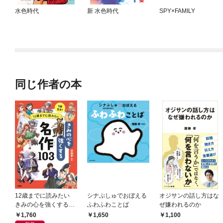
水色時代
新 水色時代
SPY×FAMILY
同じ作者の本
12歳までに読みたい
シナぷしゅでおぼえる
オジサンの話し方はな
きみの心を強くする名
ふわふわことば
ぜ嫌われるのか
作103
1,760
1,650
1,100