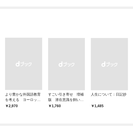
より豊かな外国語教育
すごい引き寄せ 増補
人生について：日記抄
を考える ヨーロッパ
版 潜在意識を飼い馴
9か国の事例から
らす方法
￥2,970
￥1,760
￥1,485