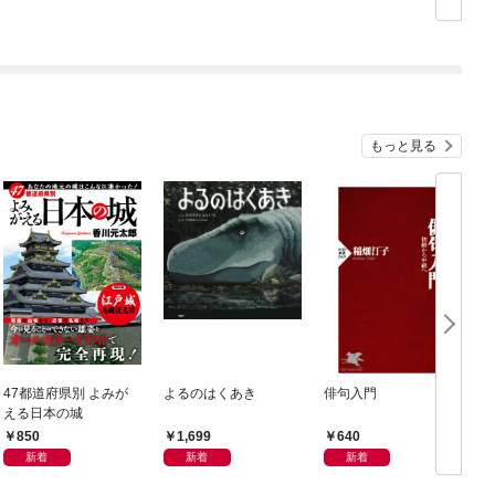
もっと見る
47都道府県別 よみが
よるのはくあき
俳句入門
える日本の城
850
1,699
640
新着
新着
新着