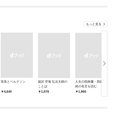
もっと見る
宣長とベルクソン
超訳 空海 弘法大師の
人生の指南書・四書五
ことば
経の名言を読む
￥4,840
￥1,078
￥1,980
￥