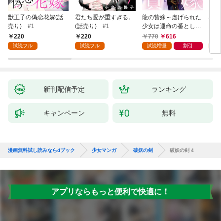
獣王子の偽恋花嫁(話
君たち愛が重すぎる。
龍の贄嫁～虐げられた
桜と
売り) #1
(話売り) #1
少女は運命の番として
愛される～ 1巻
220
220
770
616
2
試読フル
試読フル
試読増量
割引
試
新刊配信予定
ランキング
キャンペーン
無料
漫画無料試し読みならdブック
少女マンガ
破妖の剣
破妖の剣 4
アプリならもっと便利で快適に！