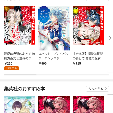
溺愛は復讐のあとで 無
コバルト・プレイバッ
【合本版】溺愛は復讐
【合
能力巫女と運命のつが
ク・アンソロジー ｐ
のあとで 無能力巫女と
花嫁
い 1
ａｒｔ １
運命のつがい 1
1
220
990
715
5
試読フル
集英社のおすすめ本
もっと見る