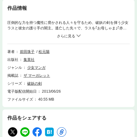
作品情報
圧倒的な力を持つ魔性に脅かされる人々を守るため、破妖の剣を揮う少女
ラスと彼女の護り手の闇主。逃亡した先々で、ラスを｢お母しゃま｣｢赤い
神さまのお姫さま｣と呼ぶ少女たちが現れる!? 愛と感動の短編集。 コバル
ト文庫｢破妖の剣｣シリーズを漫画化
著者
前田珠子
松元陽
出版社
集英社
ジャンル
少女マンガ
掲載誌
ザ マーガレット
シリーズ
破妖の剣
電子版配信開始日
2013/06/26
ファイルサイズ
40.55 MB
作品をシェアする