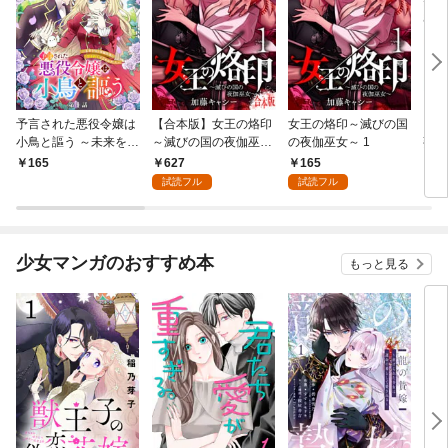
予言された悪役令嬢は
【合本版】女王の烙印
女王の烙印～滅びの国
【単
小鳥と謳う ～未来を知
～滅びの国の夜伽巫女
の夜伽巫女～ 1
熟れ
る専属執事に「君を救
～ 1
たり
627
165
165
1
う」と言われました～
試読フル
試読フル
分冊版 第1話
少女マンガのおすすめ本
もっと見る