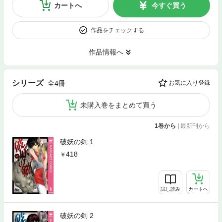
カートへ
今すぐ買う
作品をチェックする
作品情報へ
シリーズ
全4冊
お気に入り登録
未購入巻をまとめて買う
1巻から
|
最新刊から
破妖の剣 1
418
試し読み
カートへ
破妖の剣 2