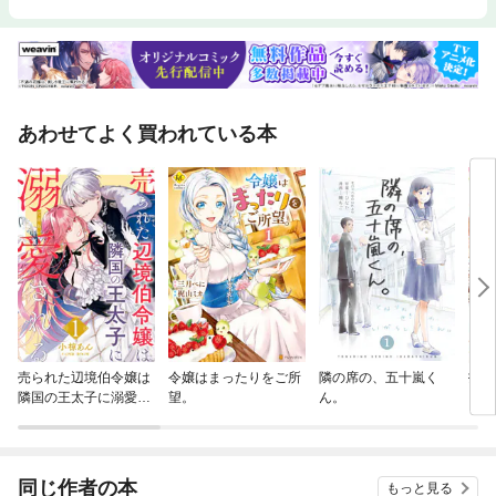
あわせてよく買われている本
売られた辺境伯令嬢は
令嬢はまったりをご所
隣の席の、五十嵐く
指輪
隣国の王太子に溺愛さ
望。
ん。
れる
同じ作者の本
もっと見る