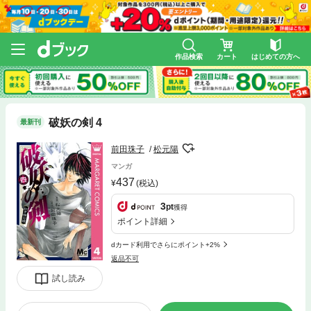
作品検索
カート
はじめての方へ
破妖の剣 4
最新刊
前田珠子
松元陽
マンガ
437
(税込)
3
pt
獲得
ポイント詳細
dカード利用でさらにポイント+2%
返品不可
試し読み