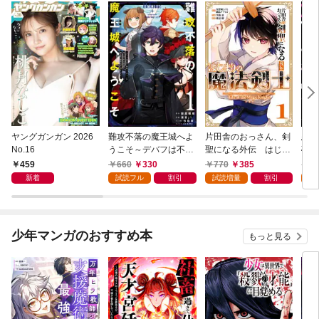
ヤングガンガン 2026
難攻不落の魔王城へよ
片田舎のおっさん、剣
悪役
No.16
うこそ～デバフは不要
聖になる外伝 はじま
破滅
と勇者パーティーを追
りの魔法剣士 1巻
叩き
459
660
330
770
385
7
い出された黒魔導士、
つの
新着
試読フル
割引
試読増量
割引
試
魔王軍の最高幹部に迎
から
えられる～ １巻
にな
ク）
少年マンガのおすすめ本
もっと見る