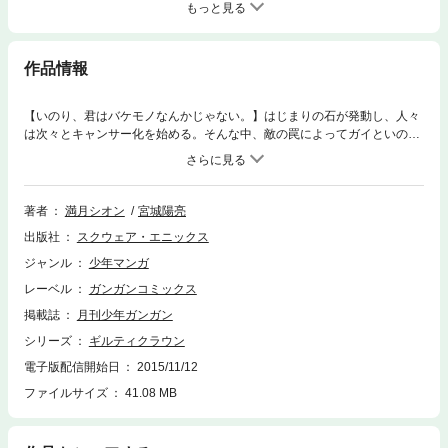
もっと見る
作品情報
【いのり、君はバケモノなんかじゃない。】はじまりの石が発動し、人々
は次々とキャンサー化を始める。そんな中、敵の罠によってガイといのり
が孤立してしまい……。(C)2013 Shion Mizuki (C)ギルティクラウン製作
委員会
著者
満月シオン
宮城陽亮
出版社
スクウェア・エニックス
ジャンル
少年マンガ
レーベル
ガンガンコミックス
掲載誌
月刊少年ガンガン
シリーズ
ギルティクラウン
電子版配信開始日
2015/11/12
ファイルサイズ
41.08 MB