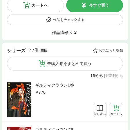
カートへ
今すぐ買う
作品をチェックする
作品情報へ
全7冊
シリーズ
お気に入り登録
完結
未購入巻をまとめて買う
1巻から
|
最新刊から
ギルティクラウン1巻
770
試し読み
カートへ
ギルティクラウン2巻