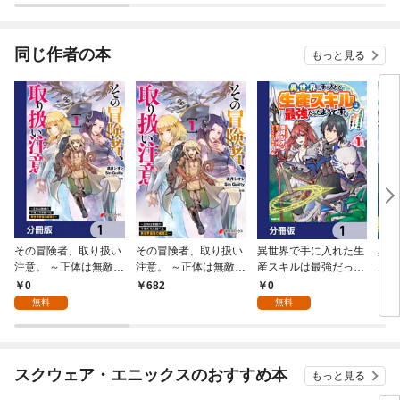
弱すぎるんだが～（コ
ミック）
同じ作者の本
もっと見る
その冒険者、取り扱い
その冒険者、取り扱い
異世界で手に入れた生
異世
注意。 ～正体は無敵の
注意。 ～正体は無敵の
産スキルは最強だった
産ス
下僕たちを統べる異世
下僕たちを統べる異世
ようです。 ～創造＆
よう
0
0
682
8
界最強の魔導王～【分
界最強の魔導王～
器用のWチートで無双
器用
無料
無料
冊版】 1
（１）
する～【分冊版】 1
する
スクウェア・エニックスのおすすめ本
もっと見る