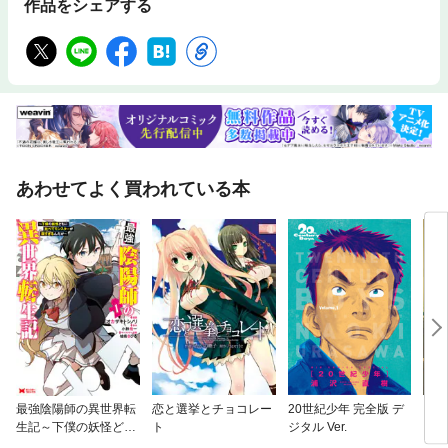
作品をシェアする
あわせてよく買われている本
最強陰陽師の異世界転
恋と選挙とチョコレー
20世紀少年 完全版 デ
フシ
生記～下僕の妖怪ども
ト
ジタル Ver.
に比べてモンスターが