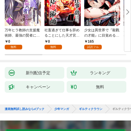
万年ヒラ教師の支援魔
社畜過ぎて仕事を辞め
少女は異世界で『殺戮
魔王
術師、最強の賢者にな
ることにした天才宮廷
の才能』に目覚める
者パ
る～不人気の支援魔術
魔術師～辺境の地でス
(話売り) #1
やっ
0
0
165
2
師は給料泥棒だと魔術
ローライフを夢見る
無料
無料
試読フル
大学をクビになった
が、不届き者を倒して
が、出世した元教え子
いたら『最果ての魔
たちのおかげで何も困
女』と呼ばれるように
らない件～ 第1話
なる～ 第1話
新刊配信予定
ランキング
キャンペーン
無料
漫画無料試し読みならdブック
少年マンガ
ギルティクラウン
ギルティクラ