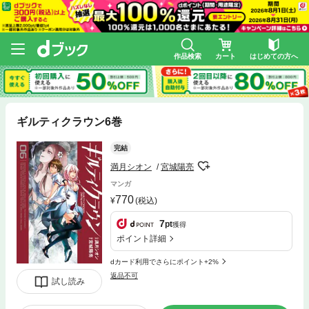
作品検索
カート
はじめての方へ
ギルティクラウン6巻
完結
満月シオン
宮城陽亮
マンガ
770
(税込)
7
pt
獲得
ポイント詳細
dカード利用でさらにポイント+2%
返品不可
試し読み