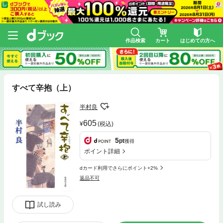
作品検索
カート
はじめての方へ
すべて辛抱（上）
半村良
605
(税込)
5
pt
獲得
ポイント詳細
dカード利用でさらにポイント+2%
返品不可
試し読み