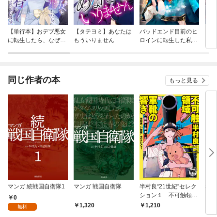
【単行本】おデブ悪女
【タテヨミ】あなたは
バッドエンド目前のヒ
【タ
に転生したら、なぜか
もういりません
ロインに転生した私、
リ〜
ラスボス王子様に執着
今世では恋愛するつも
されています
りがチートな兄が離し
てくれません！？@C
OMIC
同じ作者の本
もっと見る
マンガ 続戦国自衛隊1
マンガ 戦国自衛隊
半村良“21世紀”セレク
赤い
ション１ 不可触領域
0
／軍靴の響き 【陰謀
1,320
1,210
1,
無料
と政治】編