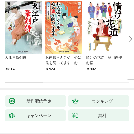
大江戸豪剣侍
お内儀さんこそ、心に
情けの花道 品川任侠
必殺
鬼を飼ってます おけ
お宿
の弦
いの戯作手帖
814
924
902
8
新刊配信予定
ランキング
キャンペーン
無料