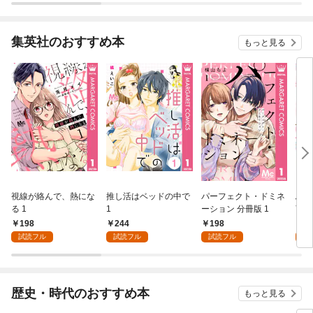
集英社のおすすめ本
もっと見る
視線が絡んで、熱にな
推し活はベッドの中で
パーフェクト・ドミネ
ふし
る 1
1
ーション 分冊版 1
言っ
198
244
198
2
試読フル
試読フル
試読フル
試
歴史・時代のおすすめ本
もっと見る