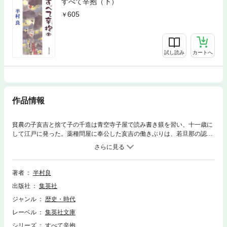
すべて辛抱（下）
605
試し読み
カートへ
作品情報
貧農の子亥吉と捨て子の千造は青空寺子屋で読み書き躾を習い、十一歳に
して江戸に発った。薬種問屋に奉公した亥吉の働きぶりは、若旦那の認め
るところとなる。多角経営の一環として始めた小料理屋に派遣され、ここ
でも並々ならぬ腕を発揮、ついには店の運営までまかされるようにな
り…。半村良、最後の長編。
著者
半村良
出版社
集英社
ジャンル
歴史・時代
レーベル
集英社文庫
シリーズ
すべて辛抱