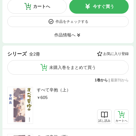
カートへ
今すぐ買う
作品をチェックする
作品情報へ
シリーズ
全2冊
お気に入り登録
未購入巻をまとめて買う
1巻から
|
最新刊から
すべて辛抱（上）
605
試し読み
カートへ