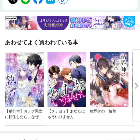
あわせてよく買われている本
【単行本】おデブ悪女
【タテヨミ】あなたは
結界師の一輪華
バッ
に転生したら、なぜか
もういりません
ロイ
ラスボス王子様に執着
今世
されています
りが
てく
OMI