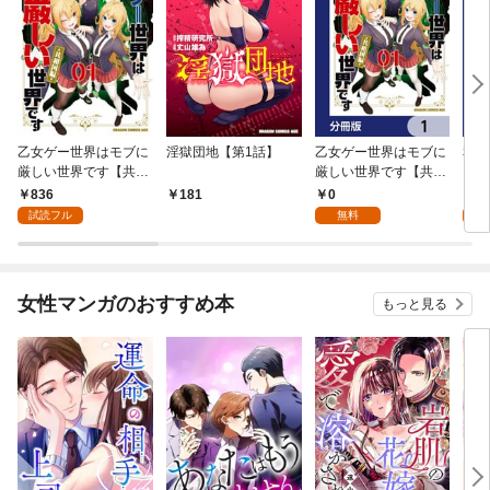
乙女ゲー世界はモブに
淫獄団地【第1話】
乙女ゲー世界はモブに
私、
厳しい世界です【共和
厳しい世界です【共和
をテ
国編】 ０１
国編】【分冊版】 1
パイ
836
0
0
181
を頑
試読フル
無料
版】
女性マンガのおすすめ本
もっと見る