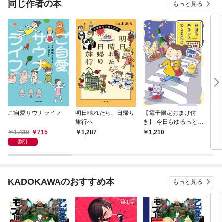
同じ作者の本
もっと見る
ご自愛サウナライフ
明日晴れたら、日帰り
【電子限定おまけ付
たん
旅行へ
き】 今日もゆるっとひ
２
とり飲み
マン
1,430
715
1,287
1,210
1,
プロ
割引
KADOKAWAのおすすめ本
もっと見る