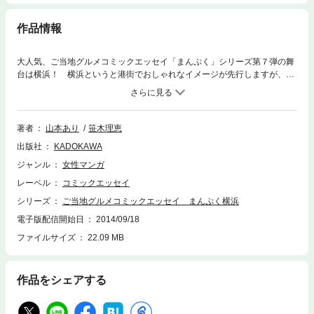
作品情報
大人気、ご当地グルメコミックエッセイ「まんぷく」シリーズ第７弾の舞
台は横浜！ 横浜というと港街でおしゃれなイメージが先行しますが、実
はハマッ子の血はラーメンのスープであり、その肉はカレーの肉！ 横浜
グルメは猥雑なパワーに溢れているのです。ソウルフード、中華街にそっ
ぽを向いた中華、発祥グルメからディープ野毛・日ノ出町の飲食店まで。
横浜在住のグルメライターと調理師免許を持つ食いしん坊イラストレータ
著者
山本あり
笹木理恵
ーがタッグを組んで、ハマっ子が本気で通う美味しいお店を紹介します！
出版社
KADOKAWA
ジャンル
女性マンガ
レーベル
コミックエッセイ
シリーズ
ご当地グルメコミックエッセイ まんぷく横浜
電子版配信開始日
2014/09/18
ファイルサイズ
22.09 MB
作品をシェアする