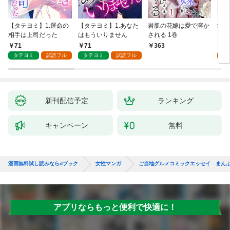
【タテヨミ】1.運命の
【タテヨミ】1.あなた
岩肌の花嫁は愛で溶か
愛し
相手は上司だった
はもういりません
される 1巻
い 
71
71
1
363
タテヨミ
試読フル
タテヨミ
試読フル
試
新刊配信予定
ランキング
キャンペーン
無料
漫画無料試し読みならdブック
女性マンガ
ご当地グルメコミックエッセイ まん
アプリならもっと便利で快適に！