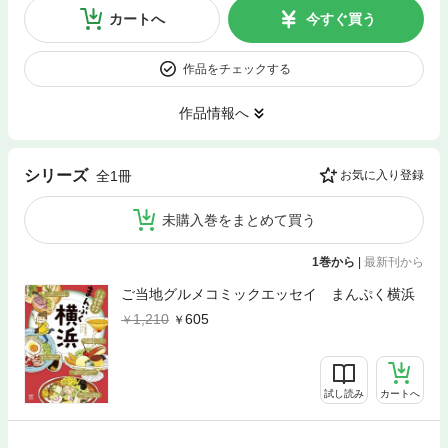
カートへ
今すぐ買う
作品をチェックする
作品情報へ
シリーズ
全1冊
お気に入り登録
未購入巻をまとめて買う
1巻から
|
最新刊から
ご当地グルメコミックエッセイ まんぷく横浜
1,210
605
試し読み
カートへ