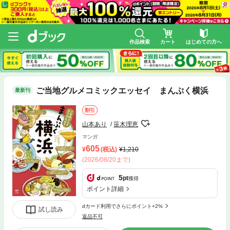
作品検索
カート
はじめての方へ
ご当地グルメコミックエッセイ まんぷく横浜
最新刊
割引
山本あり
笹木理恵
マンガ
605
(税込)
1,210
(2026/08/20まで)
5
pt
獲得
ポイント詳細
dカード利用でさらにポイント+2%
試し読み
返品不可