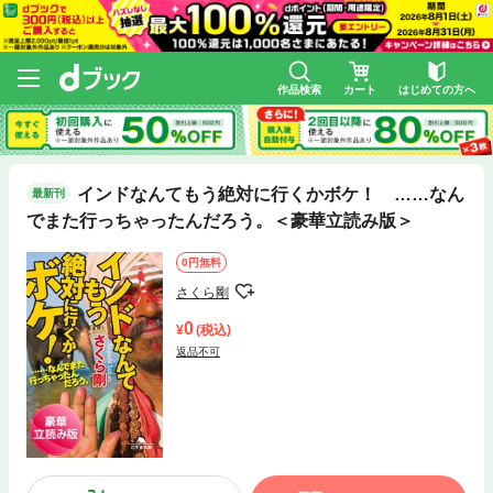
作品検索
カート
はじめての方へ
インドなんてもう絶対に行くかボケ！ ……なん
最新刊
でまた行っちゃったんだろう。＜豪華立読み版＞
0円無料
さくら剛
0
(税込)
返品不可