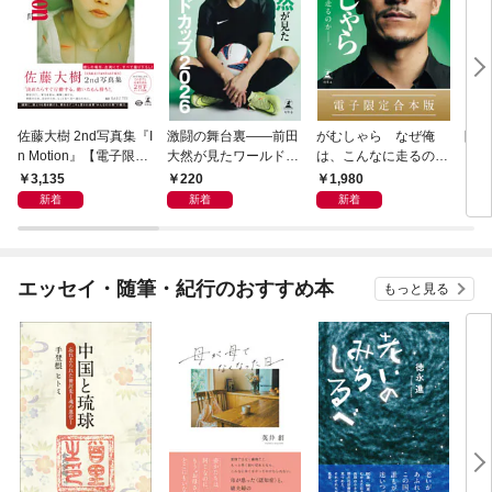
佐藤大樹 2nd写真集『I
激闘の舞台裏――前田
がむしゃら なぜ俺
降格
n Motion』【電子限定
大然が見たワールドカ
は、こんなに走るのか
動画特典付き】
ップ2026
——。【電子限定合本
3,135
220
1,980
7
版】
新着
新着
新着
エッセイ・随筆・紀行のおすすめ本
もっと見る