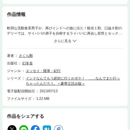
作品情報
軟弱な流動食系男子が、再びインドへの旅に出た！観光１割、口論９割の
デリーでは、サイババの弟子を自称するライババに再会し前世とセックス
について占われる。ゴアのクラブではネコ耳をつけたまま立ち尽くし、祭
りに出れば頭に卵を投げつけられる……。監禁され騙され、怖くて嫌いな
インドだけど、やはりそこにはやめられない魅力がある！？本ファイルは
幻冬舎文庫『インドなんてもう絶対に行くかボケ！ ……なんでまた行っ
著者
さくら剛
ちゃったんだろう。』の全410ページのうち34ページ分を収録した＜豪華
出版社
幻冬舎
立読み版＞です。全編を収録した製品版も、ぜひ各電子書店でご購入下さ
い。
ジャンル
エッセイ・随筆・紀行
シリーズ
インドなんてもう絶対に行くかボケ！ ……なんでまた行っ
ちゃったんだろう。＜豪華立読み版＞
電子版配信開始日
2013/07/13
ファイルサイズ
1.22 MB
作品をシェアする