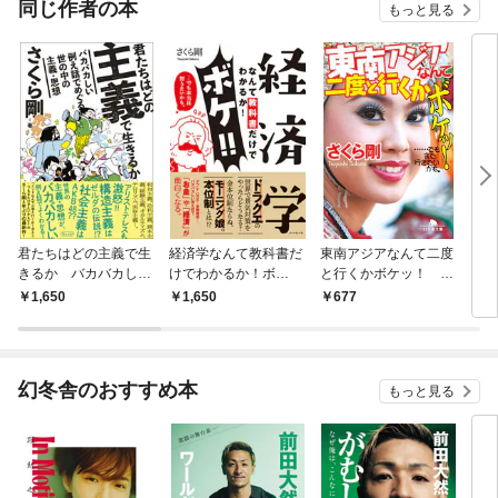
同じ作者の本
もっと見る
君たちはどの主義で生
経済学なんて教科書だ
東南アジアなんて二度
イン
きるか バカバカしい
けでわかるか！ボ
と行くかボケッ！
に行
例え話でめぐる世の中
ケ！！…でも本当は知
……でもまた行きたい
なん
1,650
1,650
677
7
の主義・思想
りたいかも。
かも。
たん
幻冬舎のおすすめ本
もっと見る