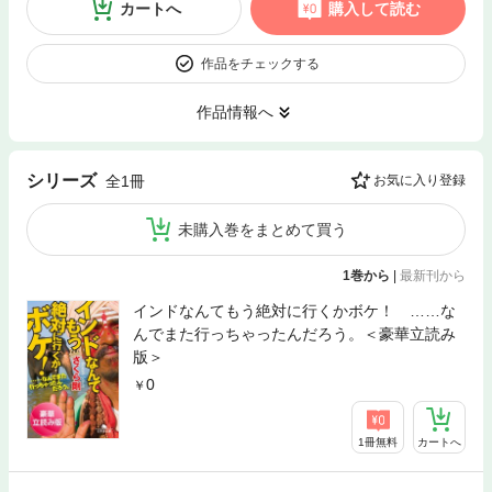
カートへ
購入して読む
作品をチェックする
作品情報へ
シリーズ
全1冊
お気に入り登録
未購入巻をまとめて買う
1巻から
|
最新刊から
インドなんてもう絶対に行くかボケ！ ……な
んでまた行っちゃったんだろう。＜豪華立読み
版＞
0
1冊無料
カートへ