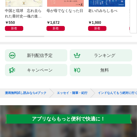
中国と琉球 忘れ去ら
母が母でなくなった日
老いのみちしるべ
激闘
れた冊封史―魂の進化
大然
―
ップ
550
1,672
1,980
2
新着
新着
新着
新刊配信予定
ランキング
キャンペーン
無料
漫画無料試し読みならdブック
エッセイ・随筆・紀行
インドなんてもう絶対に行
アプリならもっと便利で快適に！