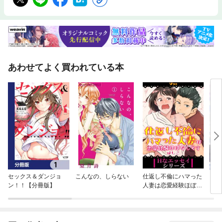
あわせてよく買われている本
セックス＆ダンジョ
こんなの、しらない
仕返し不倫にハマった
【単
ン！！【分冊版】
人妻は恋愛経験ほぼな
に転
しです
ラス
され