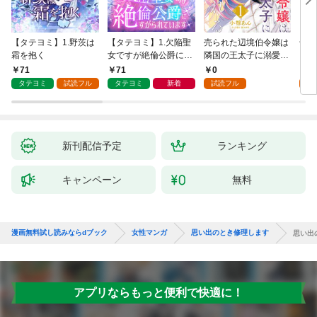
【タテヨミ】1.野茨は
【タテヨミ】1.欠陥聖
売られた辺境伯令嬢は
千鶴
霜を抱く
女ですが絶倫公爵にす
隣国の王太子に溺愛さ
に一
がられています
れる 1
【分
71
71
0
0
家の
タテヨミ
試読フル
タテヨミ
新着
試読フル
新刊配信予定
ランキング
キャンペーン
無料
漫画無料試し読みならdブック
女性マンガ
思い出のとき修理します
思い出
アプリならもっと便利で快適に！