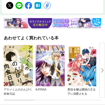
あわせてよく買われている本
アヤメくんののんびり
KATANA
悪役令嬢は隣国の王太
虫か
肉食日誌
子に溺愛される
版】