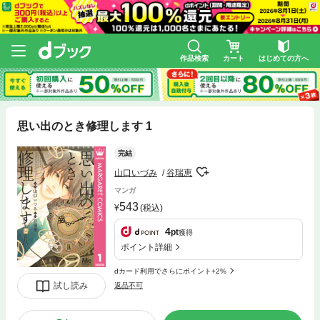
作品検索
カート
はじめての方へ
思い出のとき修理します 1
完結
山口いづみ
谷瑞恵
マンガ
543
(税込)
4
pt
獲得
ポイント詳細
dカード利用でさらにポイント+2%
試し読み
返品不可