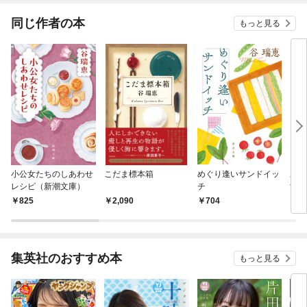
同じ作者の本
もっと見る
小公女たちのしあわせ
こだま標本箱
めぐり逢いサンドイッ
あか
レシピ（新潮文庫）
チ
す
825
2,090
704
8
集英社のおすすめ本
もっと見る