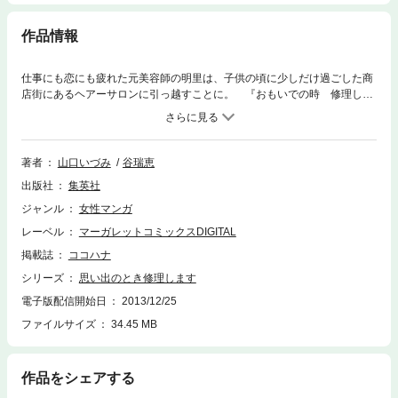
作品情報
仕事にも恋にも疲れた元美容師の明里は、子供の頃に少しだけ過ごした商
店街にあるヘアーサロンに引っ越すことに。 『おもいでの時 修理しま
す』という奇妙なプレートを掲げた時計屋の青年・秀司、風変わりで少々
毒舌な大学生・太一と親しくなった明里は、商店街で起こる不思議な事件
に巻き込まれていくが…？
著者
山口いづみ
谷瑞恵
出版社
集英社
ジャンル
女性マンガ
レーベル
マーガレットコミックスDIGITAL
掲載誌
ココハナ
シリーズ
思い出のとき修理します
電子版配信開始日
2013/12/25
ファイルサイズ
34.45 MB
作品をシェアする