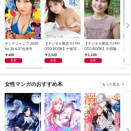
ヤングジャンプ 2026
【デジタル限定 YJ PH
【デジタル限定 YJ PH
【デ
No.36＆37合併号
OTO BOOK】十味写真
OTO BOOK】片田陽依
OT
集「続・『ぽみ』！？
写真集「羽色日和」
写真
400
1,320
1,320
1,
どこでもトレイン・ベ
リ」
新着
新着
新着
トナム篇」
女性マンガのおすすめ本
もっと見る