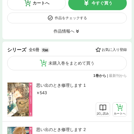
カートへ
今すぐ買う
作品をチェックする
作品情報へ
全6冊
シリーズ
お気に入り登録
完結
未購入巻をまとめて買う
1巻から
|
最新刊から
思い出のとき修理します 1
543
試し読み
カートへ
思い出のとき修理します 2