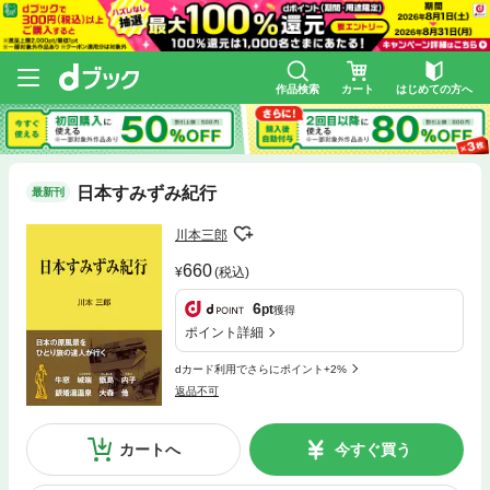
作品検索
カート
はじめての方へ
日本すみずみ紀行
最新刊
川本三郎
660
(税込)
6
pt
獲得
ポイント詳細
dカード利用でさらにポイント+2%
返品不可
カートへ
今すぐ買う