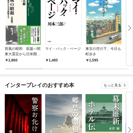
荷風の昭和 前篇—関
マイ・バック・ページ
東京の空の下、今日も
ザ・
東大震災から日米開戦
町歩き
リカ
まで—（新潮選書）
2,860
1,485
1,595
9
インタープレイのおすすめ本
もっと見る