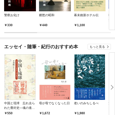
警察お化け
郷愁の昭和
幕末維新ホテル伝
暁の
創設
説～
330
440
1,100
3
エッセイ・随筆・紀行のおすすめ本
もっと見る
中国と琉球 忘れ去ら
母が母でなくなった日
老いのみちしるべ
激闘
れた冊封史―魂の進化
大然
―
ップ
550
1,672
1,980
2