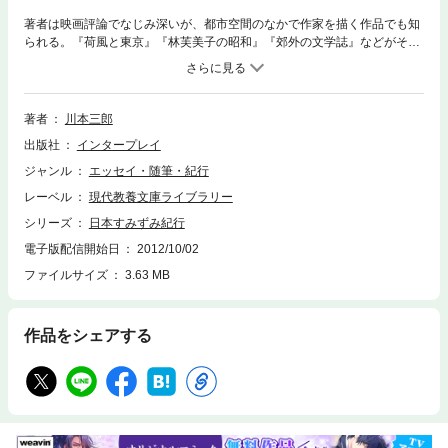
著者は映画評論でなじみ深いが、都市空間のなかで作家を描く作品でも知
られる。『荷風と東京』『林芙美子の昭和』『郊外の文学誌』などがそれ
だが、その向こうに原風景を求めてひとり歩くというジャンルがあり、本
書はその一書。
著者
川本三郎
出版社
インタープレイ
ジャンル
エッセイ・随筆・紀行
レーベル
現代教養文庫ライブラリー
シリーズ
日本すみずみ紀行
電子版配信開始日
2012/10/02
ファイルサイズ
3.63 MB
作品をシェアする