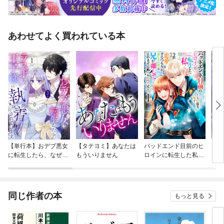
あわせてよく買われている本
【単行本】おデブ悪女
【タテヨミ】あなたは
バッドエンド目前のヒ
【タ
に転生したら、なぜか
もういりません
ロインに転生した私、
リ〜
ラスボス王子様に執着
今世では恋愛するつも
されています
りがチートな兄が離し
てくれません！？@C
OMIC
同じ作者の本
もっと見る