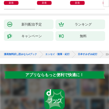
新着
新着
新着
新刊配信予定
ランキング
キャンペーン
無料
漫画無料試し読みならdブック
エッセイ・随筆・紀行
日本すみずみ紀行
日
アプリならもっと便利で快適に！